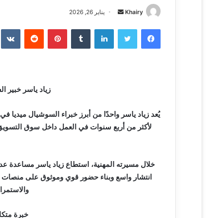
Khairy
أ
يناير 26, 2026
ر
فيسبوك
تويتر
لينكدإن
‏Tumblr
بينتيريست
‏Reddit
‏te
س
ل
ب
ر
ي
زياد ياسر خبير ال
د
ا
يُعد زياد ياسر واحدًا من أبرز خبراء السوشيال ميديا ف
إ
لأكثر من أربع سنوات في العمل داخل سوق التسويق 
ل
ك
ت
خلال مسيرته المهنية، استطاع زياد ياسر مساعدة عدد
ر
و
انتشار واسع وبناء حضور قوي وموثوق على منصات مث
ن
والاستمرار
ي
ا
خبرة متكا