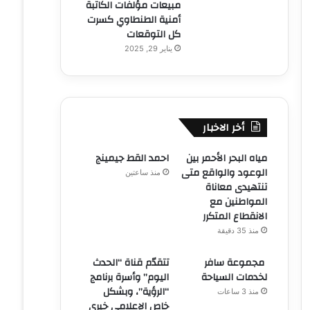
مبيعات مؤلفات الكاتبة
أمنية الطنطاوي كسرت
كل التوقعات
يناير 29, 2025
أخر الاخبار
مياه البحر الأحمر بين
احمد القط جيمينج
الوعود والواقع متى
منذ ساعتين
تنتهيدى معاناة
المواطنين مع
الانقطاع المتكرر
منذ 35 دقيقة
مجموعة سافر
تتقدّم قناة “الحدث
لخدمات السياحة
اليوم” وأسرة برنامج
“الرؤية”، وبشكل
منذ 3 ساعات
خاص الإعلامي خيري