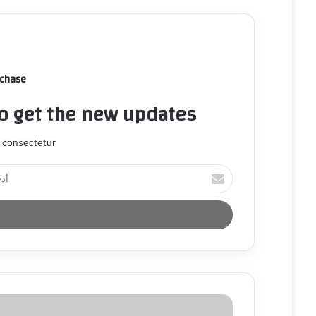
rchase
to get the new updates!
 consectetur.
أ
د
خ
ل
ب
ر
ي
د
ك
ا