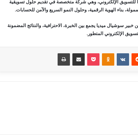
زياد ياسر هو صاحب ومؤسس شركة Media Power للتسويق الإلكتروني، وهي شركة متخصصة في تقديم حلول تسويقية
مولة، بناء الهوية الرقمية، وحلول النمو السريع والآمن للحسابات.
 عن خبير سوشيال ميديا يجمع بين الخبرة، الاحترافية، والنتائج المضمونة
سويق الإلكتروني المتطور.
‏Reddit
‏VKontakte
Odnoklassniki
بوكيت
مشاركة عبر البريد
طباعة