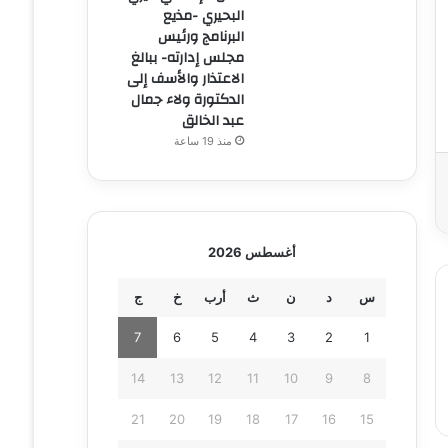
البحيري -مذيع
البرنامج ورئيس
مجلس إدارته- ببالغ
الاعتذار والأسف إلى
الدكتورة ولاء جمال
عبد الخالق
منذ 19 ساعة
أغسطس 2026
س
د
ن
ث
أرب
خ
ج
7
6
5
4
3
2
1
14
13
12
11
10
9
8
21
20
19
18
17
16
15