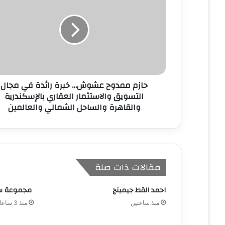
ل
إ
ل
ك
ت
ر
و
ن
حازم ممدوح عشوش… خبرة رائدة في مجال
ي
التسويق والاستثمار العقاري بالإسكندرية
والقاهرة والساحل الشمالي والعالمين
مقالات ذات صلة
احمد القط جيمينج
مجموعة ساف
منذ ساعتين
منذ 3 ساعات