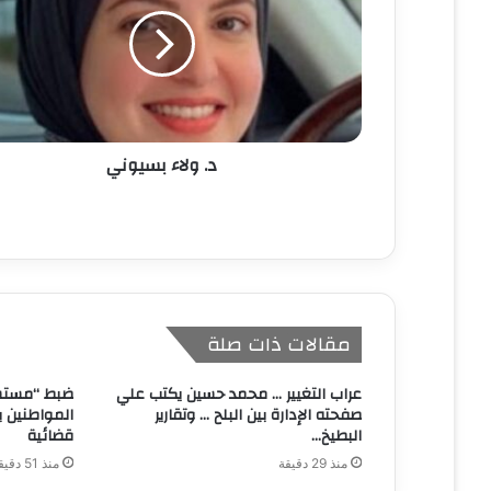
إ
ل
ك
ت
ر
و
ن
د. ولاء بسیوني
ي
مقالات ذات صلة
عراب التغيير … محمد حسين يكتب علي
ضبط “مستشا
صفحته الإدارة بين البلح … وتقارير
المواطنين 
البطيخ…
قضائية
منذ 29 دقيقة
منذ 51 دقيقة