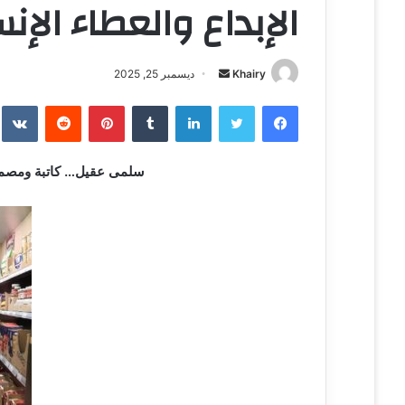
الإبداع والعطاء الإن
Khairy
أ
ديسمبر 25, 2025
ر
فيسبوك
تويتر
لينكدإن
‏Tumblr
بينتيريست
‏Reddit
‏te
س
ل
ب
سلمى عقيل… كاتبة ومصممة 
ر
ي
د
ا
إ
ل
ك
ت
ر
و
ن