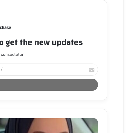
rchase
to get the new updates!
 consectetur.
أ
د
خ
ل
ب
ر
ي
د
ك
ا
ل