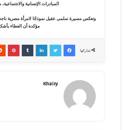
المبادرات الإنسانية والاجتماعية،
وتعكس مسيرة سلمى عقيل نموذجًا لامرأة مصرية ناجحة، 
مؤكدة أن العطاء بأشكا
فيسبوك
تويتر
لينكدإن
‏Tumblr
بينتيريست
شاركها
Khairy