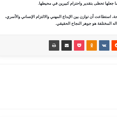
 ما جعلها تحظى بتقدير واحترام كبيرين في محيطها.
استطاعت أن توازن بين الإبداع المهني والالتزام الإنساني والأسري،
له المختلفة هو جوهر النجاح الحقيقي.
‏Reddit
‏VKontakte
Odnoklassniki
بوكيت
مشاركة عبر البريد
طباعة