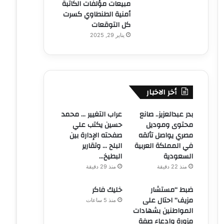
مبيعات مؤلفات الكاتبة
أمنية الطنطاوي كسرت
كل التوقعات
يناير 29, 2025
أخر الاخبار
بدر عبدالعزيز.. صانع
عراب التغيير … محمد
محتوى وموديل
حسين يكتب علي
مصري يواصل تألقه
صفحته الإدارة بين
في المملكة العربية
البلح … وتقارير
السعودية
البطيخ…
منذ 22 دقيقة
منذ 29 دقيقة
ضبط “مستشار
خليك فاكر
مزيف” احتال على
منذ 5 ساعات
المواطنين بشهادات
مزورة وادعاء صفة