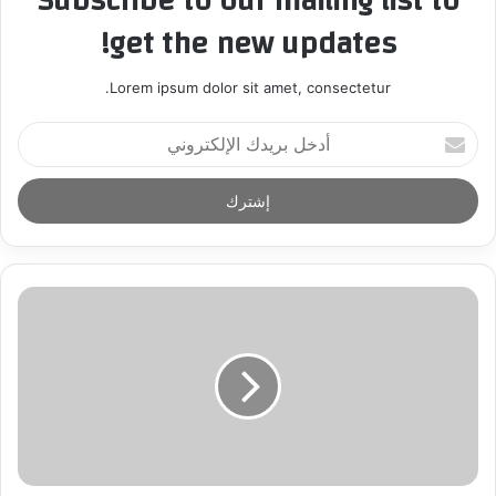
Subscribe to our mailing list to
get the new updates!
Lorem ipsum dolor sit amet, consectetur.
أ
د
خ
ل
ب
ر
ي
د
ك
ا
ل
إ
ل
ك
ت
ر