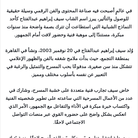
ر
ي
في عالمٍ أصبحت فيه صناعة المحتوى والفن الرقمي وسيلة حقيقية
د
للوصول والتأثير، يبرز اسم الشاب سيف إبراهيم عبدالفتاح كأحد
ا
النماذج الشبابية التي استطاعت أن تترك بصمة واضحة منذ سنوات
إ
مبكرة، مستندًا إلى موهبة فنية وحضور لافت أمام الجمهور.
ل
ك
وُلد سيف إبراهيم عبدالفتاح في 20 نوفمبر 2003، ونشأ في القاهرة
ت
بمنطقة التجمع، حيث بدأت ملامح شغفه بالفن والظهور الإعلامي
ر
تتشكل منذ سن صغيرة، مدفوعًا بحب المسرح والتمثيل والرغبة في
و
التعبير عن نفسه بأسلوب مختلف ومميز.
ن
ي
ا
خاض سيف تجارب فنية متعددة على خشبة المسرح، وشارك في
عدد من الأعمال المسرحية التي ساعدته على تطوير شخصيته الفنية
واكتساب خبرة مبكرة في الأداء والتفاعل مع الجمهور، الأمر الذي
انعكس بشكل واضح على حضوره القوي عبر منصات التواصل
الاجتماعي لاحقًا.
ومع بداية انتشار تطبيق “ميوزكلي” – الذي أصبح لاحقًا منصة “تيك