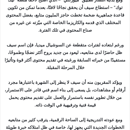
توك” – استطاع سيف أن يحقق نجاحًا لافتًا، بعدما تمكن من تكوين
قاعدة جماهيرية ضخمة تخطت حاجز المليون متابع، بفضل المحتوى
المختلف الذي قدمه والكاريزما الخاصة التي ميّزته عن غيره من
صناع المحتوى في تلك الفترة.
ورغم ابتعاده لفترات متقطعة عن السوشيال ميديا، فإن اسم سيف
ظل حاضرًا لدى متابعيه، ليعود من جديد بروح أكثر نضجًا وطموحًا،
مستفيدًا من خبراته السابقة ورغبته في تقديم محتوى أكثر قوة وتأثيرًا
خلال المرحلة المقبلة.
ويؤكد المقربون منه أن سيف لا ينظر إلى الشهرة باعتبارها مجرد
أرقام أو مشاهدات، بل يسعى إلى بناء اسم فني قادر على الاستمرار،
من خلال تطوير نفسه باستمرار والعمل على تقديم محتوى يحمل
قيمة فنية وترفيهية في الوقت ذاته.
ومع عودته التدريجية إلى الساحة الرقمية، يترقب كثير من متابعيه
الخطوات الجديدة التي يجهز لها، خاصة في ظل امتلاكه خبرة طويلة