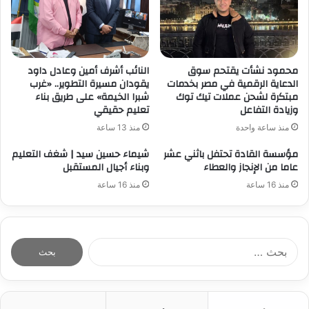
محمود نشأت يقتحم سوق
النائب أشرف أمين وعادل داود
الدعاية الرقمية في مصر بخدمات
يقودان مسيرة التطوير.. «غرب
مبتكرة لشحن عملات تيك توك
شبرا الخيمة» على طريق بناء
وزيادة التفاعل
تعليم حقيقي
منذ ساعة واحدة
منذ 13 ساعة
مؤسسة القادة تحتفل باثني عشر
شيماء حسين سيد | شغف التعليم
عاما من الإنجاز والعطاء
وبناء أجيال المستقبل
منذ 16 ساعة
منذ 16 ساعة
ا
ل
ب
ح
ث