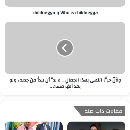
ر
Who is childnegga و childnegga
و
ن
ي
ولأنّ حبًّا انتهى بهذا الجمالِ ... لا بدَّ أن يبدأَ من جديد ، ولو
بعد ألفِ مساء ...
مقالات ذات صلة