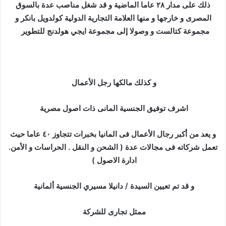
د
ذلك على مدار ٢٨ عاما الماضية و قد شغل مناصب عدة بالسوق
ا
المصرى و خارجها و منها العلامة التجارية الدولية كولدويل بانكر و
إ
مجموعة كتالست و وصولا إلى مجموعة ايجي هولدنج للتطوير
ل
ك
ت
ر
و كذلك مالكها رجل الأعمال
و
ن
اشرف توفيق الجنسية المانى ذات اصول مصرية
ي
ا
و يعد من أكبر رجال الأعمال فى المانيا بخبرات تتجاوز ٤٠ عاما حيث
تعمل شركاته فى مجالات عدة ( الشحن و النقل . الحراسات و الأمن.
ادارة الاصول )
و قد تم تعيين السيدة / دانيلا مسيري الجنسية ألمانية
ممثل تجارى للشركة