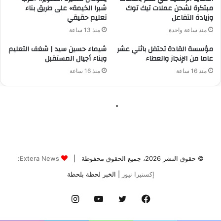
© حقوق النشر 2026، جميع الحقوق محفوظة |
Extera News:
إكستيرا نيوز
| الخبر لحظة بلحظة
فيسبوك
تويتر
يوتيوب
انستقرام