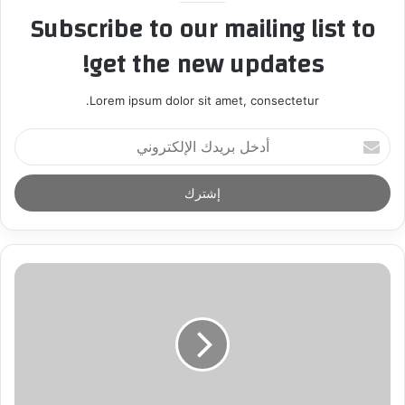
Subscribe to our mailing list to
get the new updates!
Lorem ipsum dolor sit amet, consectetur.
أ
د
خ
ل
ب
ر
ي
د
ك
ا
ل
إ
ل
ك
ت