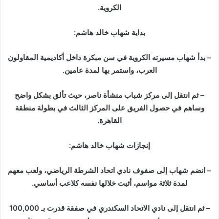
د
الكروية.
ا
إ
بداية شهاب خالد هاشم:
ل
ك
– بدأ شهاب مسيرته الكروية في سن مبكرة داخل أكاديمية المقاولون
ت
العرب، واستمر بها لمدة عامين.
ر
و
– ثم انتقل إلى مركز شباب منشأة ناصر، حيث تألق بشكل واضح
ن
وساهم في حصول الفريق على المركز الثالث في بطولة منطقة
ي
القاهرة.
ا
إنجازات شهاب خالد هاشم:
– انضم شهاب إلى صفوف نادي اتحاد الشرطة الرياضي، ولعب معهم
لمدة ثلاثة مواسم، أثبت خلالها نفسه كلاعب أساسي.
– ثم انتقل إلى نادي الاتحاد السكندري في صفقة قدرت بـ 100,000