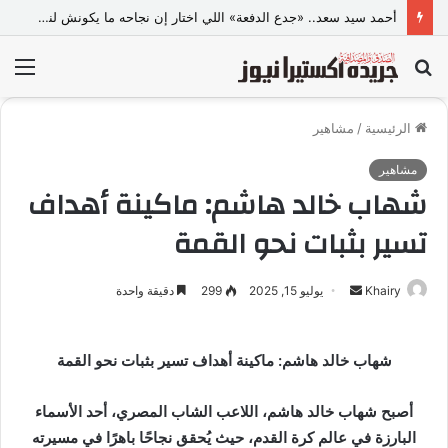
أحمد سيد سعد.. «جدع الدفعة» اللي اختار إن نجاحه ما يكونش لنفسه بس
بحث
الق
عن
الرئيسية
/
مشاهير
مشاهير
شهاب خالد هاشم: ماكينة أهداف
تسير بثبات نحو القمة
Khairy
أ
يوليو 15, 2025
299
دقيقة واحدة
ر
س
شهاب خالد هاشم: ماكينة أهداف تسير بثبات نحو القمة
ل
ب
أصبح شهاب خالد هاشم، اللاعب الشاب المصري، أحد الأسماء
ر
ي
البارزة في عالم كرة القدم، حيث يُحقق نجاحًا باهرًا في مسيرته