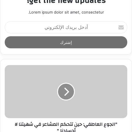
get the new updates!
Lorem ipsum dolor sit amet, consectetur.
أ
د
خ
ل
ب
ر
ي
د
ك
ا
ل
إ
ل
ك
ت
ر
"الجوع العاطفي: حين تتحكم المشاعر في شهيتنا لا
و
أجسادنا "
ن