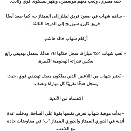
جنيه مصري، ولعب معهم موسمين، وظهر بمستوى قوي وثابت.
– ساهم شهاب في صعود فريق ليڤلز إلى الممتاز ب، كما صعد أيضًا
فريق كايرو سبورتج إلى الدرجة الثالثة.
أرقام شهاب خالد هاشم:
– لعب شهاب 134 مباراة، سجل خلالها 76 هدفًا، بمعدل تهديفي رائع
يعكس قدراته الهجومية الكبيرة.
– يُعتبر شهاب من اللاعبين الذين يملكون معدل تهديفي قوي، حيث
يسجل هدفًا تقريبًا كل مباراة ونصف.
الاهتمام من الأندية:
– بدأت موهبة شهاب تفرض نفسها بقوة على الساحة، ودخلت عدة
أندية في الدوري الممتاز والدوري الممتاز “ب” في مفاوضات جادة
مع اللاعب.