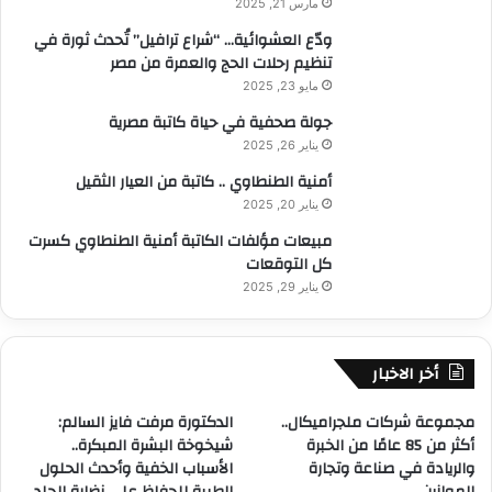
مارس 21, 2025
ودّع العشوائية… “شراع ترافيل” تُحدث ثورة في
تنظيم رحلات الحج والعمرة من مصر
مايو 23, 2025
جولة صحفية في حياة كاتبة مصرية
يناير 26, 2025
أمنية الطنطاوي .. كاتبة من العيار الثقيل
يناير 20, 2025
مبيعات مؤلفات الكاتبة أمنية الطنطاوي كسرت
كل التوقعات
يناير 29, 2025
أخر الاخبار
مجموعة شركات ملجراميكال..
الدكتورة مرفت فايز السالم:
أكثر من 85 عامًا من الخبرة
شيخوخة البشرة المبكرة..
والريادة في صناعة وتجارة
الأسباب الخفية وأحدث الحلول
الموازين
الطبية للحفاظ على نضارة الجلد