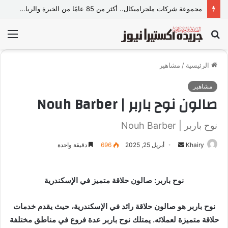
مجموعة شركات ملجراميكال.. أكثر من 85 عامًا من الخبرة والريادة في صناعة وتجارة الموازين
بحث
الق
عن
الرئيسية
/
مشاهير
مشاهير
صالون نوح باربر | Nouh Barber
نوح باربر | Nouh Barber
Khairy
أ
أبريل 25, 2025
696
دقيقة واحدة
ر
س
نوح باربر: صالون حلاقة متميز في الإسكندرية
ل
ب
نوح باربر هو صالون حلاقة رائد في الإسكندرية، حيث يقدم خدمات
ر
ي
حلاقة متميزة لعملائه. يمتلك نوح باربر عدة فروع في مناطق مختلفة