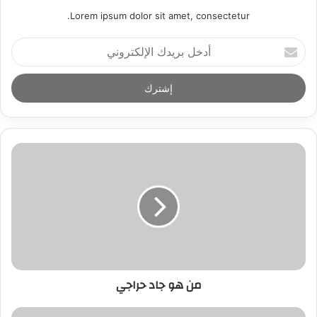
Lorem ipsum dolor sit amet, consectetur.
أ
د
خ
ل
ب
ر
ي
د
ك
ا
ل
إ
ل
ك
ت
ر
من هو جاد حراجي
و
ن
ي