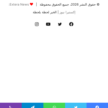
© حقوق النشر 2026، جميع الحقوق محفوظة |
Extera News:
إكستيرا نيوز
| الخبر لحظة بلحظة
فيسبوك
تويتر
يوتيوب
انستقرام