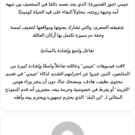
جيمي (جوز الغندورة): الذي يجد نفسه دائمًا في المنتصف بين جبهة
أمه وجبهة زوجته، محاولاً البقاء على قيد الحياة كوميديًا.
شقيقته الصغرى: والتي تشارك بصوتها ومواقفها لتضيف لمسة
وخفة دم مميزة تكتمل بها أركان العائلة.
تفاعل واسع وإشادة بالمبادئ
لاقت فيديوهات “جيمي” وعائلته تفاعلاً واسعًا وإشادة كبيرة من
المتابعين، الذين عبروا عن احترامهم الشديد لذكاء “جيمي” في تقديم
محتوى نظيف، هادف، ومضحك جدًا، دون أن ينجر وراء هوس
“التريند” أو يفرط في خصوصية وحرمة بيته، معتبرين أنه قدم النموذج
المثالي لـ “ابن البلد” الذي يحترم جمهوره ويحترم بيته وأهله.