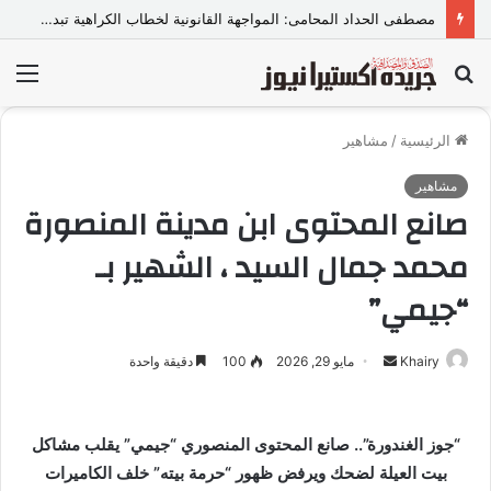
مصطفى الحداد المحامى: المواجهة القانونية لخطاب الكراهية تبدأ بتشريع واضح ووعي مجتمعي
بحث
الق
عن
الرئيسية
/
مشاهير
مشاهير
صانع المحتوى ابن مدينة المنصورة
محمد جمال السيد ، الشهير بـ
“جيمي”
Khairy
أ
مايو 29, 2026
100
دقيقة واحدة
ر
س
ل
“جوز الغندورة”.. صانع المحتوى المنصوري “جيمي” يقلب مشاكل
ب
بيت العيلة لضحك ويرفض ظهور “حرمة بيته” خلف الكاميرات