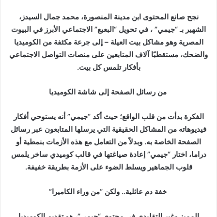
ر
ي
نجح صانع المحتوى ابن مدينة المنصورة، محمد جمال السيدز،
د
الشهير بـ “جيمي” ، في تحويل “البعبع” الاجتماعي الأبرز في البيوت
ا
المصرية وهو مشاكل بيت العيلة – إلى جرعة مكثفة من الكوميديا
إ
والضحك، مستقطبًا آلاف المتابعين على منصات التواصل الاجتماعي
ل
بأفكار تلمس كل بيت.
ك
ت
من رسائل الصفحة إلى شاشة الكوميديا
ر
و
الفكرة بدأت من قلب الواقع؛ حيث أكد “جيمي” أنه يستوحي أفكار
ن
فيديوهاته من المشاكل الحقيقية التي يرسلها المتابعون عبر رسائل
ي
ا
الصفحة الخاصة به. وبدلاً من التعامل مع هذه الأزمات بنمطية أو
دراما، اختار “جيمي” إعادة صياغتها في قالب كوميدي ساخر يلمس
قلوب الجماهير ويسلط الضوء على الأزمة بطريقة خفيفة.
خفة دم عائلية.. ولكن “من وراء الكاميرا”
المميز وغير التقليدي في محتوى “جيمي”، هو تقديم الكوميديا