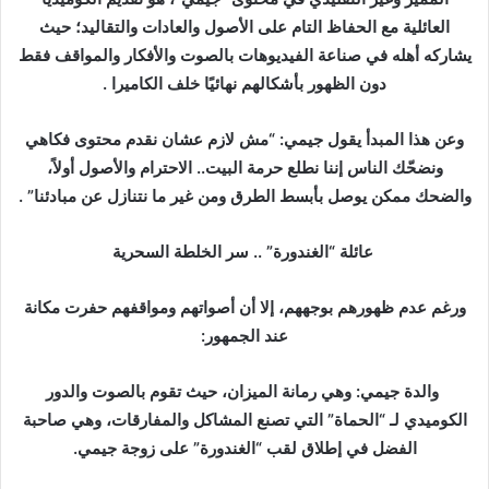
العائلية مع الحفاظ التام على الأصول والعادات والتقاليد؛ حيث
يشاركه أهله في صناعة الفيديوهات بالصوت والأفكار والمواقف فقط
دون الظهور بأشكالهم نهائيًا خلف الكاميرا .
وعن هذا المبدأ يقول جيمي: “مش لازم عشان نقدم محتوى فكاهي
ونضحّك الناس إننا نطلع حرمة البيت.. الاحترام والأصول أولاً،
والضحك ممكن يوصل بأبسط الطرق ومن غير ما نتنازل عن مبادئنا” .
عائلة “الغندورة” .. سر الخلطة السحرية
ورغم عدم ظهورهم بوجههم، إلا أن أصواتهم ومواقفهم حفرت مكانة
عند الجمهور:
والدة جيمي: وهي رمانة الميزان، حيث تقوم بالصوت والدور
الكوميدي لـ “الحماة” التي تصنع المشاكل والمفارقات، وهي صاحبة
الفضل في إطلاق لقب “الغندورة” على زوجة جيمي.