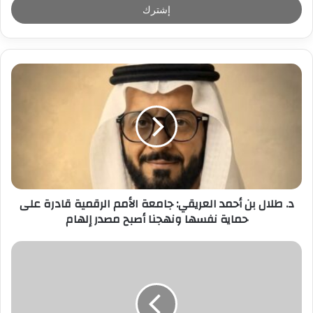
ل
ب
ر
ي
د
ك
ا
ل
إ
ل
ك
ت
ر
د. طلال بن أحمد العريقي: جامعة الأمم الرقمية قادرة على
و
حماية نفسها ونهجنا أصبح مصدر إلهام
ن
ي