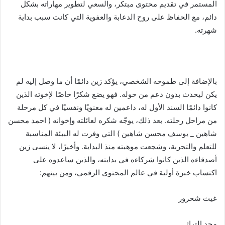
المستمر في تقديم محتوى مبتكر، والسعي لتطوير مهاراته بشكل
دائم، مع الحفاظ على روح الدعابة والعفوية التي كانت سبب بداية
شهرته.
بالإضافة إلى طموحه الشخصي، يؤكد زين دائمًا أن ما وصل إليه لم
يكن ليحدث بدون دعم من حوله. فهو يضع شكرًا خاصًا لإخوته الذين
كانوا دائمًا السند الأول له، داعمين له معنويًا ونفسيًا في كل مرحلة
من مراحل رحلته. بعد ذلك، يوجّه شكره لعائلته وإخوانه ( احمد محسن
شاهين _ يوسف محسن شاهين ) التي وفرت له البيئة المناسبة
للتعلم والتجربة، وشجعت موهبته منذ البداية. وأخيرًا، لا ينسى زين
أصدقاءه الذين كانوا شركاءه في بدايته، والذين ساعدوه على
اكتساب خبرة أولية في عالم المحتوى الرقمي، ومن بينهم:
غيث شحرور
مجد الترك