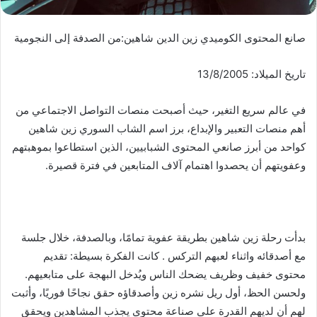
صانع المحتوى الكوميدي زين الدين شاهين:من الصدفة إلى النجومية
تاريخ الميلاد: 13/8/2005
في عالم سريع التغير، حيث أصبحت منصات التواصل الاجتماعي من
أهم منصات التعبير والإبداع، برز اسم الشاب السوري زين شاهين
كواحد من أبرز صانعي المحتوى الشبابيين، الذين استطاعوا بموهبتهم
وعفويتهم أن يحصدوا اهتمام آلاف المتابعين في فترة قصيرة.
بدأت رحلة زين شاهين بطريقة عفوية تمامًا، وبالصدفة، خلال جلسة
مع أصدقائه واثناء لعبهم التركس . كانت الفكرة بسيطة: تقديم
محتوى خفيف وظريف يضحك الناس ويُدخل البهجة على متابعيهم.
ولحسن الحظ، أول ريل نشره زين وأصدقاؤه حقق نجاحًا فوريًا، وأثبت
لهم أن لديهم القدرة على صناعة محتوى يجذب المشاهدين ويحقق