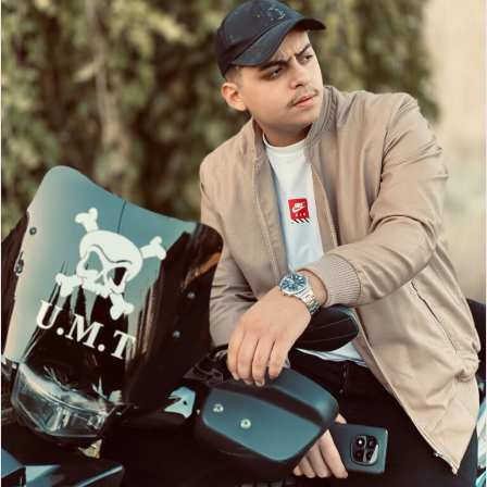
د
ا
إ
ل
ك
ت
ر
و
ن
ي
ا