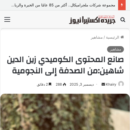
مجموعة شركات ملجراميكال.. أكثر من 85 عامًا من الخبرة والريادة في صناعة وتجارة الموازين
بحث
الق
عن
الرئيسية
/
مشاهير
مشاهير
صانع المحتوى الكوميدي زين الدين
شاهين:من الصدفة إلى النجومية
Khairy
أ
ديسمبر 3, 2025
288
2 دقائق
ر
س
ل
ب
ر
ي