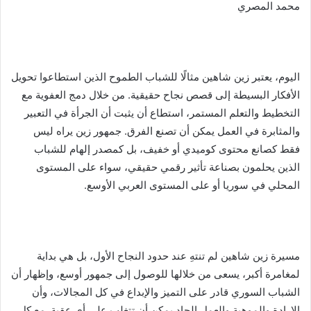
محمد المصري
اليوم، يعتبر زين شاهين مثالًا للشباب الطموح الذين استطاعوا تحويل
الأفكار البسيطة إلى قصص نجاح حقيقية. من خلال دمج العفوية مع
التخطيط والتعلم المستمر، استطاع أن يثبت أن الجرأة في التعبير
والمثابرة في العمل يمكن أن تصنع الفرق. جمهور زين يراه ليس
فقط كصانع محتوى كوميدي أو خفيف، بل كمصدر إلهام للشباب
الذين يحلمون بصناعة تأثير رقمي حقيقي، سواء على المستوى
المحلي في سوريا أو على المستوى العربي الأوسع.
مسيرة زين شاهين لم تنتهِ عند حدود النجاح الأول، بل هي بداية
لمغامرة أكبر، يسعى من خلالها للوصول إلى جمهور أوسع، وإظهار أن
الشباب السوري قادر على التميز والإبداع في كل المجالات، وأن
الإرادة والموهبة والعمل الجاد يمكن أن تتغلب على أي عقبة. مع كل