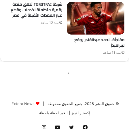
© حقوق النشر 2026، جميع الحقوق محفوظة |
Extera News:
إكستيرا نيوز
| الخبر لحظة بلحظة
فيسبوك
تويتر
يوتيوب
انستقرام