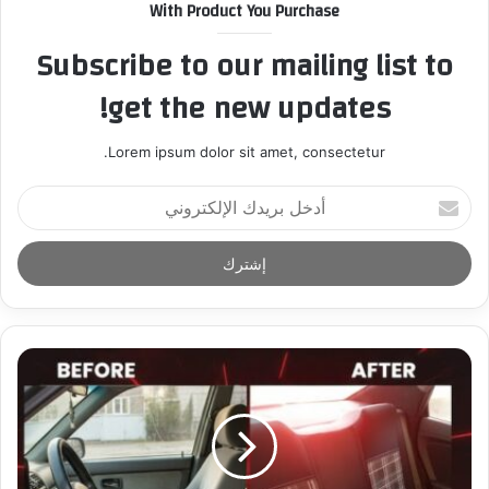
With Product You Purchase
Subscribe to our mailing list to
get the new updates!
Lorem ipsum dolor sit amet, consectetur.
أ
د
خ
ل
ب
ر
ي
د
ك
ا
ل
إ
ل