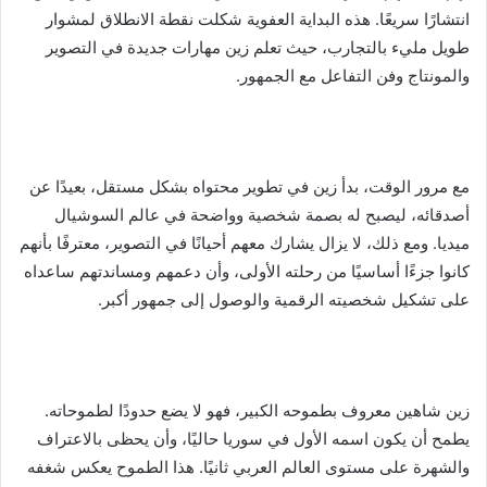
انتشارًا سريعًا. هذه البداية العفوية شكلت نقطة الانطلاق لمشوار
طويل مليء بالتجارب، حيث تعلم زين مهارات جديدة في التصوير
والمونتاج وفن التفاعل مع الجمهور.
مع مرور الوقت، بدأ زين في تطوير محتواه بشكل مستقل، بعيدًا عن
أصدقائه، ليصبح له بصمة شخصية وواضحة في عالم السوشيال
ميديا. ومع ذلك، لا يزال يشارك معهم أحيانًا في التصوير، معترفًا بأنهم
كانوا جزءًا أساسيًا من رحلته الأولى، وأن دعمهم ومساندتهم ساعداه
على تشكيل شخصيته الرقمية والوصول إلى جمهور أكبر.
زين شاهين معروف بطموحه الكبير، فهو لا يضع حدودًا لطموحاته.
يطمح أن يكون اسمه الأول في سوريا حاليًا، وأن يحظى بالاعتراف
والشهرة على مستوى العالم العربي ثانيًا. هذا الطموح يعكس شغفه