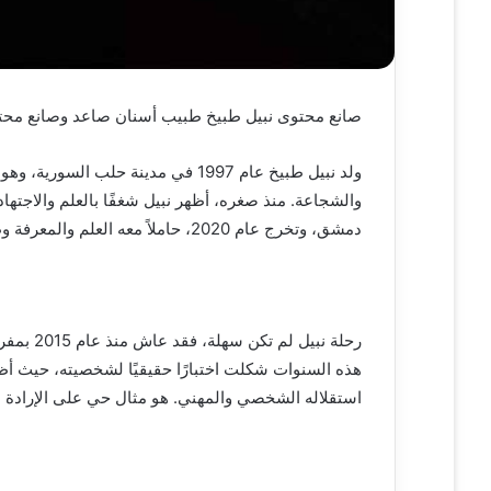
صانع محتوى نبيل طبيخ طبيب أسنان صاعد وصانع محت
ولد نبيل طبيخ عام 1997 في مدينة حل
والشجاعة. منذ صغره، أظهر نبيل شغفًا بالعلم والاجت
دمشق، وتخرج عام 2020، حاملاً معه العلم والمعرفة وطموحًا واضحًا لبناء مستقبله بثقة وإصرار.
رحلة نبي
هذه السنوات شكلت اختبارًا حقيقيًا لشخصيته، حيث أظ
استقلاله الشخصي والمهني. هو مثال حي على الإرادة ال