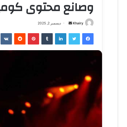
وصانع محتوى كومي
Khairy
أ
ديسمبر 2, 2025
ر
فيسبوك
تويتر
لينكدإن
‏Tumblr
بينتيريست
‏Reddit
‏te
س
ل
ب
ر
ي
د
ا
إ
ل
ك
ت
ر
و
ن