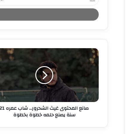
د
خ
ل
ب
ر
ي
د
ك
ا
ل
إ
ل
ك
ت
ر
و
ن
صانع المحتوى غيث الشحرور… شاب عمر
ي
سنة يصنع حلمه خطوة بخطوة