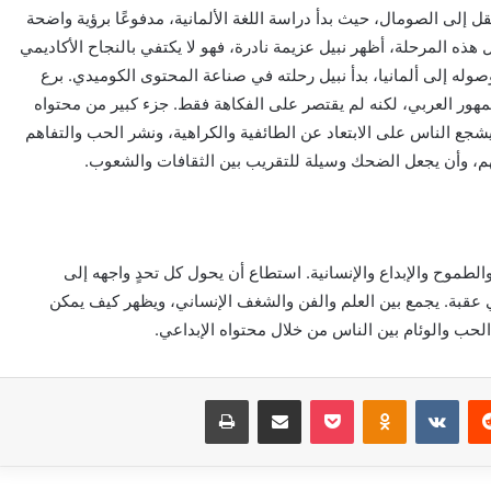
قل إلى الصومال، حيث بدأ دراسة اللغة الألمانية، مدفوعًا برؤية واضحة
ال هذه المرحلة، أظهر نبيل عزيمة نادرة، فهو لا يكتفي بالنجاح الأكاديمي
صوله إلى ألمانيا، بدأ نبيل رحلته في صناعة المحتوى الكوميدي. برع
ر العربي، لكنه لم يقتصر على الفكاهة فقط. جزء كبير من محتواه
شجع الناس على الابتعاد عن الطائفية والكراهية، ونشر الحب والتفاهم
م، وأن يجعل الضحك وسيلة للتقريب بين الثقافات والشعوب.
موح والإبداع والإنسانية. استطاع أن يحول كل تحدٍ واجهه إلى
أي عقبة. يجمع بين العلم والفن والشغف الإنساني، ويظهر كيف يمكن
حب والوئام بين الناس من خلال محتواه الإبداعي.
‏Reddit
‏VKontakte
Odnoklassniki
بوكيت
مشاركة عبر البريد
طباعة