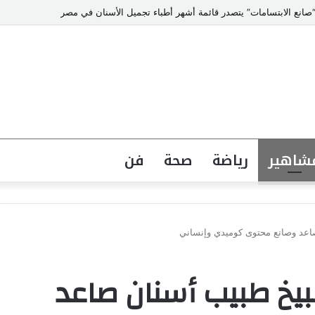
انع الابتسامات” يتصدر قائمة أشهر أطباء تجميل الأسنان في مصر
شاهير
رياضة
صحة
فن
اعد وصانع محتوى كوميدي وإنساني
بيخ طبيب أسنان صاعد