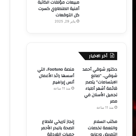
مبيعات مؤلفات الكاتبة
أمنية الطنطاوي كسرت
كل التوقعات
يناير 29, 2025
أخر الاخبار
دكتور شوقي أحمد
منصة Footuno، التي
شوقي.. “صانع
أسسها رائد الأعمال
الابتسامات” يتصدر
أنس إبراهيم
قائمة أشهر أطباء
منذ 11 ساعة
تجميل الأسنان في
مصر
منذ 11 ساعة
مكتب السلام
إنجاز تاريخي لقطاع
والنعمة لخدمات
الصحة بالبحر الأحمر
التمريض ورعايه
حميات الغردقة