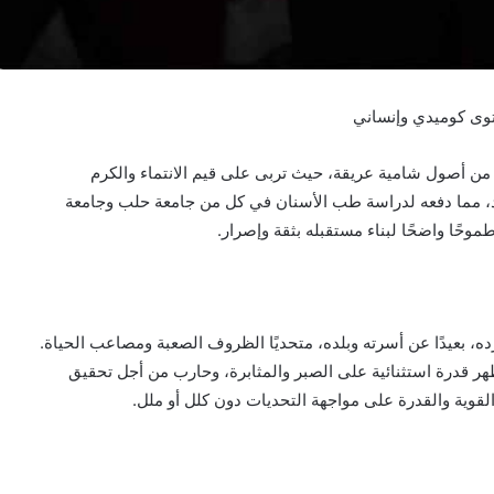
وى كوميدي وإنساني
ب السورية، وهو من أصول شامية عريقة، حيث تربى على قيم الانتماء والكرم
هاد، مما دفعه لدراسة طب الأسنان في كل من جامعة حلب وجامعة
ل لم تكن سهلة، فقد عاش منذ عام 2015 بمفرده، بعيدًا عن أسرته وبلده، متحديًا الظروف الصعبة ومصاعب الحياة.
هر قدرة استثنائية على الصبر والمثابرة، وحارب من أجل تحقيق
قوية والقدرة على مواجهة التحديات دون كلل أو ملل.