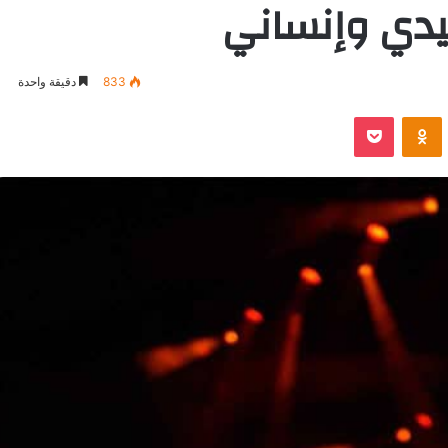
دي وإنساني
833
دقيقة واحدة
VKontak
Odnoklassniki
بوكيت