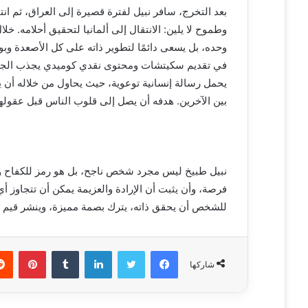
بعد التخرج، سافر نبيل لفترة قصيرة إلى العراق، ثم انت
وطموح لا يلين: الانتقال إلى ألمانيا لتحقيق أحلامه. خل
وحده، بل يسعى دائمًا لتطوير ذاته على كل الأصعدة وبو
في تقديم سكيتشات ومحتوى نقدي كوميدي يجذب الجمهو
يحمل رسالة إنسانية توعوية، حيث يحاول من خلاله أن ي
بين الآخرين. هدفه أن يصل إلى قلوب الناس قبل عقوله
نبيل طبيخ ليس مجرد شخص ناجح، بل هو رمز للكفاح والط
فرصة، وأن يثبت أن الإرادة والعزيمة يمكن أن تتجاوز 
للشخص أن يحقق ذاته، يترك بصمة مميزة، وينشر قيم ال
فيسبوك
تويتر
لينكدإن
‏Tumblr
بينتيريست
شاركها