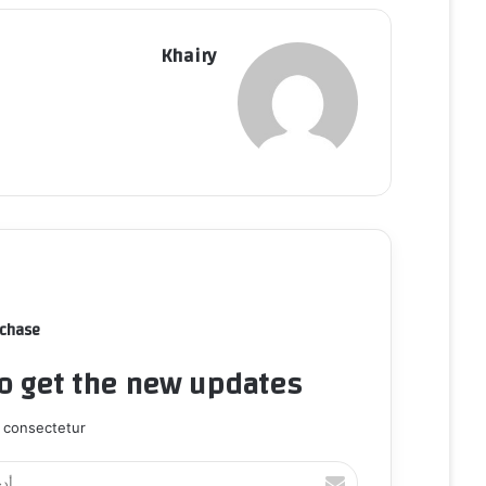
Khairy
rchase
to get the new updates!
 consectetur.
أ