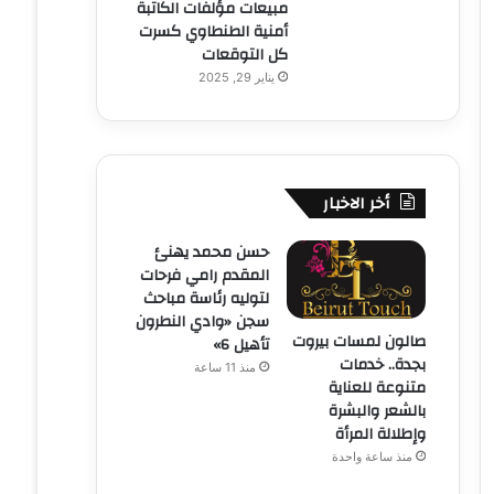
مبيعات مؤلفات الكاتبة
أمنية الطنطاوي كسرت
كل التوقعات
يناير 29, 2025
أخر الاخبار
حسن محمد يهنئ
المقدم رامي فرحات
لتوليه رئاسة مباحث
سجن «وادي النطرون
صالون لمسات بيروت
تأهيل 6»
بجدة.. خدمات
منذ 11 ساعة
متنوعة للعناية
بالشعر والبشرة
وإطلالة المرأة
منذ ساعة واحدة