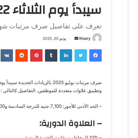
سيبدأ يوم الثلاثاء 22 يوليو 2025
تعرف على تفاصيل صرف مرتبات شهر يو
Khairy
أ
يونيو 30, 2025
ر
فيسبوك
تويتر
لينكدإن
‏Tumblr
بينتيريست
‏Reddit
‏te
س
ل
ب
ر
ي
وتطبيق علاوات متعددة للموظفين. التفاصيل كالتالي :
د
ا
إ
– الحد الأدنى للأجور: 7,100 جنيه للدرجة السادسة و13,800 جنيه للدرجة الممتازة.
ل
– العلاوة الدورية:
ك
ت
ر
– 10% للمخاطبين بقانون الخدمة المدنية