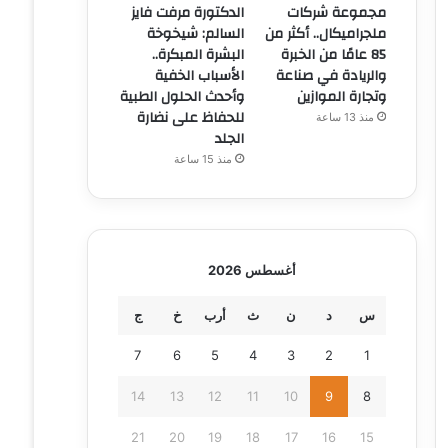
مجموعة شركات
الدكتورة مرفت فايز
ملجراميكال.. أكثر من
السالم: شيخوخة
85 عامًا من الخبرة
البشرة المبكرة..
والريادة في صناعة
الأسباب الخفية
وتجارة الموازين
وأحدث الحلول الطبية
للحفاظ على نضارة
منذ 13 ساعة
الجلد
منذ 15 ساعة
أغسطس 2026
س
د
ن
ث
أرب
خ
ج
7
6
5
4
3
2
1
14
13
12
11
10
9
8
21
20
19
18
17
16
15