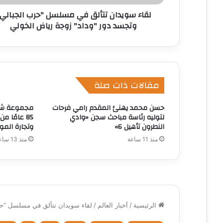
ن
لقاء سويدان تتألق في مسلسل "حرب الجبالي
ي
وتجسد دور "وداد" زوجة رياض الخولي
مقالات ذات صلة
حسن محمد يهنئ المقدم رامي فرحات
مجموعة شرك
لتوليه رئاسة مباحث سجن «وادي
85 عامًا م
النطرون تأهيل 6»
وتجارة الموا
منذ 11 ساعة
منذ 13 ساعة