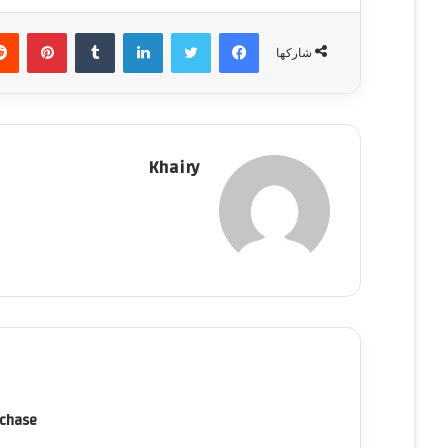
فيسبوك
تويتر
لينكدإن
‏Tumblr
بينتيريست
شاركها
Khairy
rchase