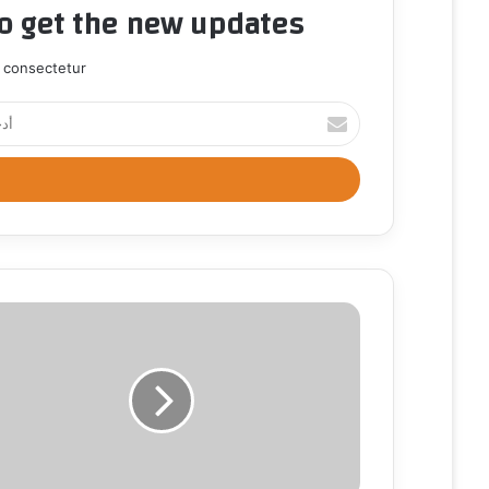
to get the new updates!
 consectetur.
أ
د
خ
ل
ب
ر
ي
د
ك
ا
ل
إ
ل
ك
ت
ر
و