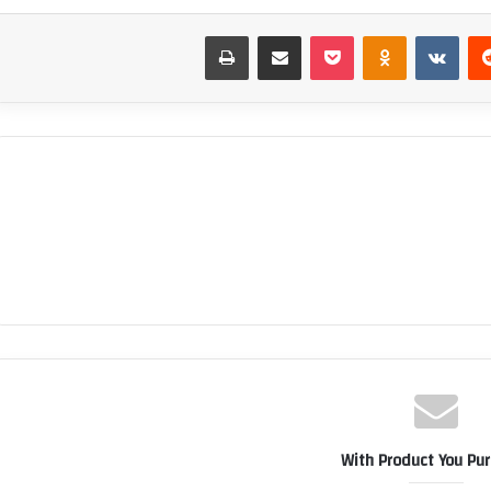
‏Reddit
‏VKontakte
Odnoklassniki
بوكيت
مشاركة عبر البريد
طباعة
With Product You Pu