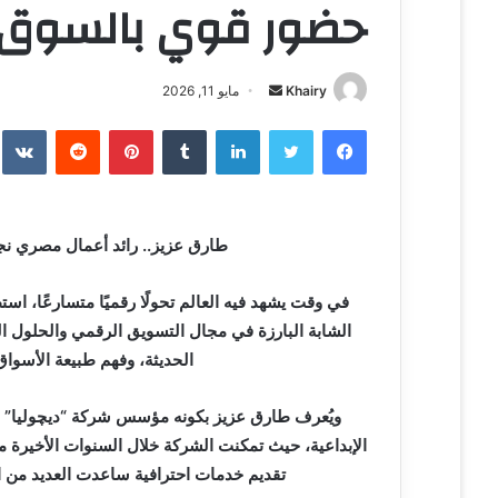
حضور قوي بالسوق 
Khairy
أ
مايو 11, 2026
ر
فيسبوك
تويتر
لينكدإن
‏Tumblr
بينتيريست
‏Reddit
‏te
س
ل
ب
ر
طارق عزيز.. رائد أعمال مصري ن
ي
د
في وقت يشهد فيه العالم تحولًا رقميًا متسارعًا، اس
ا
الشابة البارزة في مجال التسويق الرقمي والحلول ال
إ
ل
الحديثة، وفهم طبيعة الأسوا
ك
ت
ويُعرف طارق عزيز بكونه مؤسس شركة “ديچوليا” ا
ر
الإبداعية، حيث تمكنت الشركة خلال السنوات الأخيرة 
و
تقديم خدمات احترافية ساعدت العديد من
ن