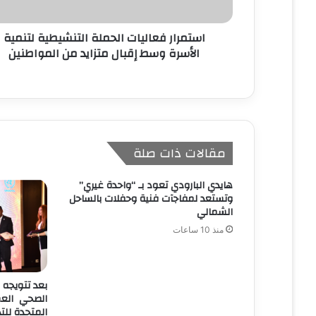
و
ن
استمرار فعاليات الحملة التنشيطية لتنمية
ي
الأسرة وسط إقبال متزايد من المواطنين
مقالات ذات صلة
هايدي البارودي تعود بـ “واحدة غيري”
وتستعد لمفاجآت فنية وحفلات بالساحل
الشمالي
منذ 10 ساعات
بعد تتويجه 
الصحي العمر