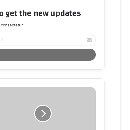
to get the new updates!
 consectetur.
أ
د
خ
ل
ب
ر
ي
د
ك
ا
ل
إ
ل
ك
ت
ر