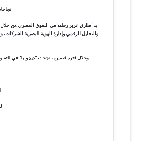
ي
نجاحا
ا
بدأ طارق عزيز رحلته في السوق المصري من خلال 
والتحليل الرقمي وإدارة الهوية البصرية للشركات، و
وخلال فترة قصيرة، نجحت “ديچوليا” في التع
ال
الم
ا