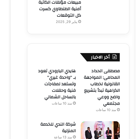
مبيعات مؤلفات الكاتبة
أمنية الطنطاوي كسرت
كل التوقعات
يناير 29, 2025
أخر الاخبار
مصطفى الحداد
هايدي البارودي تعود
المحامى: المواجهة
بـ “واحدة غيري”
القانونية لخطاب
وتستعد لمفاجآت
الكراهية تبدأ بتشريع
فنية وحفلات
واضح ووعي
بالساحل الشمالي
مجتمعي
منذ 10 ساعات
منذ 10 ساعات
شركة الندي للخدمة
المنزلية
منذ 13 ساعة