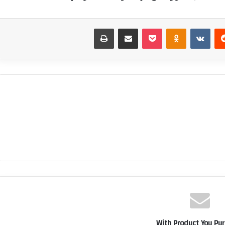
‏Reddit
‏VKontakte
Odnoklassniki
بوكيت
مشاركة عبر البريد
طباعة
With Product You Pu