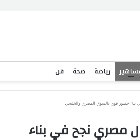
جهة القانونية لخطاب الكراهية تبدأ بتشريع واضح ووعي مجتمعي
شاهير
رياضة
صحة
فن
ي بناء حضور قوي بالسوق المصري والخليجي
مال مصري نجح في بناء