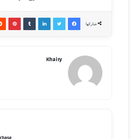
فيسبوك
تويتر
لينكدإن
‏Tumblr
بينتيريست
شاركها
Khairy
rchase