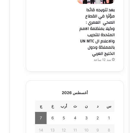
بعد تتويجه قائدا
مؤثرا في القطاع
الصحي العمري :
وكيلا بمنظمة الامم
المتحدة للتدريب
والاعلام ال UN MTC
بالمملكة ودول
الخليج العربي
منذ 12 ساعة
أغسطس 2026
س
د
ن
ث
أرب
خ
ج
7
6
5
4
3
2
1
14
13
12
11
10
9
8