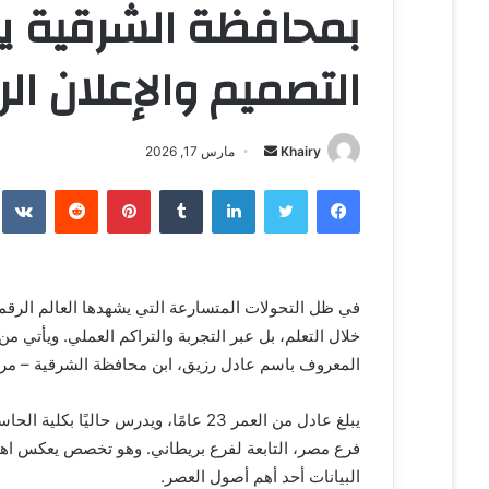
بمحافظة الشرقية ي
التصميم والإعلان ال
Khairy
أ
مارس 17, 2026
ر
فيسبوك
تويتر
لينكدإن
‏Tumblr
بينتيريست
‏Reddit
‏te
س
ل
ب
ر
في ظل التحولات المتسارعة التي يشهدها العالم الرق
ي
خلال التعلم، بل عبر التجربة والتراكم العملي. ويأتي
د
ا
المعروف باسم عادل رزيق، ابن محافظة الشرقية – مرك
إ
ل
يبلغ عادل من العمر 23 عامًا، ويدرس حا
ك
فرع مصر، التابعة لفرع بريطاني. وهو تخصص يعكس اهتما
ت
البيانات أحد أهم أصول العصر.