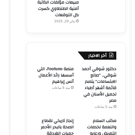
مبيعات مؤلفات الكاتبة
أمنية الطنطاوي كسرت
كل التوقعات
يناير 29, 2025
أخر الاخبار
دكتور شوقي أحمد
منصة Footuno، التي
شوقي.. “صانع
أسسها رائد الأعمال
الابتسامات” يتصدر
أنس إبراهيم
قائمة أشهر أطباء
منذ 6 ساعات
تجميل الأسنان في
مصر
منذ 5 ساعات
مكتب السلام
إنجاز تاريخي لقطاع
والنعمة لخدمات
الصحة بالبحر الأحمر
التمريض ورعايه
حميات الغردقة