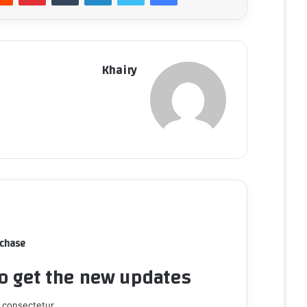
Khairy
rchase
to get the new updates!
 consectetur.