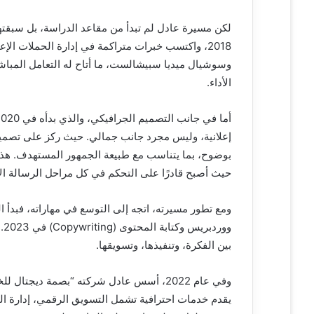
ر
و
لكن مسيرة عادل لم تبدأ من مقاعد الدراسة، بل سبقت
ن
ي
وسوشيال ميديا سبيشالست، ما أتاح له التعامل المباشر
ا
الأداء.
إعلانية، وليس مجرد جانب جمالي. حيث ركز على تصميم 
بوضوح، بما يتناسب مع طبيعة الجمهور المستهدف. هذا الد
حيث أصبح قادرًا على التحكم في كل مراحل الرسالة الإع
وو
بين الفكرة، وتنفيذها، وتسويقها.
وفي عام 2022، أسس عادل شركته “بصمة ديجتا
يقدم خدمات احترافية تشمل التسويق الرقمي، إدارة الم