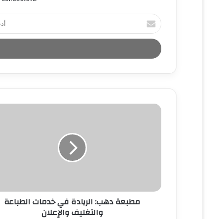
أ
د
خ
ل
ب
ر
ي
د
ك
ا
ل
إ
ل
ك
ت
ر
و
ن
مطبعة دهب: الريادة في خدمات الطباعة
ي
والتغليف والإعلان