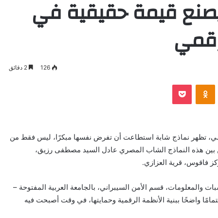
صنع قيمة حقيقية في
رقمي
126
2 دقائق
VKontak
Odnoklassniki
بوكيت
مي، تظهر نماذج شابة استطاعت أن تفرض نفسها مبكرًا، ليس فقط من
 من بين هذه النماذج الشاب المصري عادل السيد مصطفى رزيق،
ز فاقوس، قرية العزازي.
ليًا بكلية الحاسبات والمعلومات، قسم الأمن السيبراني، بالجامعة العربية المفتوحة –
مًا واضحًا ببنية الأنظمة الرقمية وحمايتها، في وقت أصبحت فيه