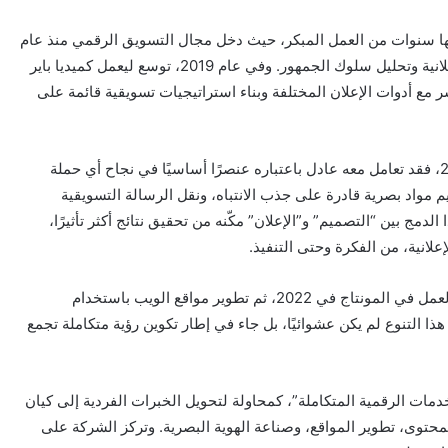
ها سنوات من العمل المبكر، حيث دخل مجال التسويق الرقمي منذ عام
2018، واكتسب خبرات متراكمة في إدارة الحملات الإعلانية وتحليل سلوك الجمهور. وفي عام 2019، توسع ليعمل كميديا باير
 مع أدوات الإعلان المختلفة وبناء استراتيجيات تسويقية قائمة على
أما في جانب التصميم الجرافيكي، والذي بدأه في 2020، فقد تعامل معه عادل باعتباره عنصرًا أساسيًا في نجاح أي حملة
مواد بصرية قادرة على جذب الانتباه، ونقل الرسالة التسويقية
مج بين “التصميم” و”الإعلان” مكّنه من تحقيق نتائج أكثر تأثيرًا،
لانية، من الفكرة وحتى التنفيذ.
ومع تطور مسيرته، اتجه إلى التوسع في مهاراته، فبدأ العمل في المونتاج في 2022، ثم تطوير مواقع الويب باستخدام
ردبريس وكتابة المحتوى (Copywriting) في 2023. هذا التنوع لم يكن عشوائيًا، بل جاء في إطار تكوين رؤية متكاملة تجمع
ل للخدمات الرقمية المتكاملة”، كمحاولة لتحويل الخبرات الفردية إلى كيان
حتوى، تطوير المواقع، وصناعة الهوية البصرية. وتركز الشركة على