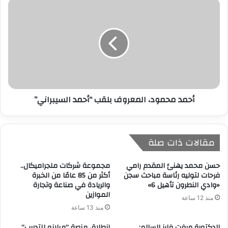
أحمد محمود، المعروف بلقب “أحمد السيبراني”
مقالات ذات صلة
حسن محمد يهنئ المقدم رامي
مجموعة شركات ملجراميكال..
فرحات لتوليه رئاسة مباحث سجن
أكثر من 85 عامًا من الخبرة
«وادي النطرون تأهيل 6»
والريادة في صناعة وتجارة
الموازين
منذ 12 ساعة
منذ 13 ساعة
الدكتورة مرفت فايز السالم:
انطلاق منصة “ميلانو للتدريب”..