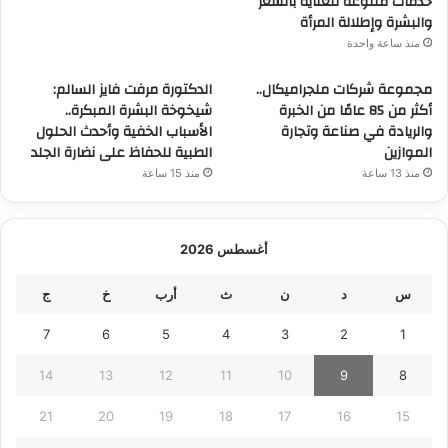
خدمات متنوعة للعناية بالشعر
والبشرة وإطلالة المرأة
منذ ساعة واحدة
مجموعة شركات ملجراميكال..
الدكتورة مرفت فايز السالم:
أكثر من 85 عامًا من الخبرة
شيخوخة البشرة المبكرة..
والريادة في صناعة وتجارة
الأسباب الخفية وأحدث الحلول
الموازين
الطبية للحفاظ على نضارة الجلد
منذ 13 ساعة
منذ 15 ساعة
أغسطس 2026
س
د
ن
ث
أرب
خ
ج
7
6
5
4
3
2
1
14
13
12
11
10
9
8
21
20
19
18
17
16
15