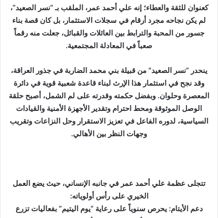
د
كعنوان للثقة والعطاء؛ إنه علي أحمد عمر، الملقب بـ “نسر الصعيد”،
ا
لم يكن نجاحه مجرد أرقام في سجلات الاستثمار، بل كان قصة بناء
إ
جسور من المحبة والترابط بين العائلات والقبائل، جعلت منه رقماً
ل
صعباً في المعادلة المجتمعية.
ك
ت
ينحدر “نسر الصعيد” من قبيلة بني محمد الضاربة في جذور العراقة،
ر
وقد نجح في استثمار هذا الإرث لبناء قاعدة شعبية قوية في دائرة
و
المعصرة وحلوان. وبفضل حكمته وقدرته على لم الشمل، أصبح حلقة
ن
الوصل الموثوقة ومحط احترام وتقدير الأجهزة الأمنية والقيادات
ي
السياسية، لدوره الفاعل في تعزيز الاستقرار وحل النزاعات وتقريب
ا
وجهات النظر بين الأهالي.
تتجلى عظمة علي أحمد عمر في جانبه الإنساني، حيث يضع العمل
الخيري على رأس أولوياته:
دعم الأيتام: يحرص سنوياً على رعاية “يوم اليتيم” بفعاليات تزرع