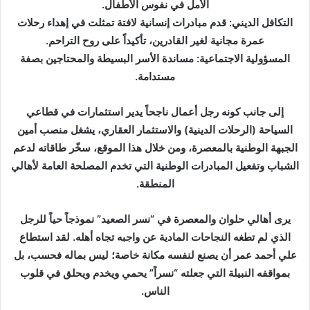
الأمل في نفوس الأطفال.
التكافل الديني: قدم مبادرات إنسانية لافتة تمثلت في إهداء رحلات
عمرة مجانية لغير القادرين، تأكيداً على روح التراحم.
المسؤولية الاجتماعية: مساندة الأسر البسيطة والمحتاجين بصفة
مستدامة.
إلى جانب كونه رجل أعمال ناجحاً يدير استثمارات في قطاعي
السياحة (الرحلات الدينية) والاستثمار العقاري، يشغل منصب أمين
الجبهة الوطنية بالمعصرة، ومن خلال هذا الموقع، سخّر طاقاته لدعم
الشباب وتفعيل المبادرات الوطنية التي تخدم المصلحة العامة لأهالي
المنطقة.
يرى أهالي حلوان والمعصرة في “نسر الصعيد” نموذجاً حياً للرجل
الذي لم تطغه النجاحات المادية عن واجبه تجاه أهله. لقد استطاع
علي أحمد عمر أن يصنع لنفسه مكانة خاصة؛ ليس بماله فحسب، بل
بمواقفه النبيلة التي جعلته “نسراً” يحمي ويخدم ويحلق في قلوب
الناس.