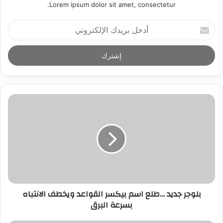
Lorem ipsum dolor sit amet, consectetur.
أ
د
خ
ل
ب
ر
ي
د
ك
ا
ل
إ
ل
ك
ت
ر
بلوجر جديد …طلع اسم بيكسر القواعد ويخطف الانتباه
و
بسرعة البرق
ن
ي