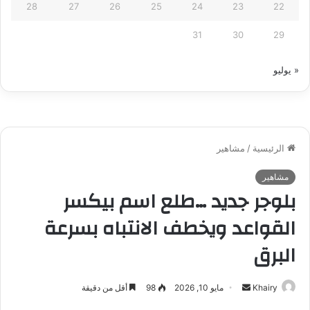
28
27
26
25
24
23
22
31
30
29
« يوليو