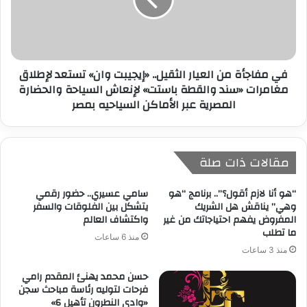
​في مفاجأة من العيار الثقيل.. «إيجيبت وان» تستعد لإطلاق
مغامرات «سند والقطة باستت» لإنعاش السياحة والحضارة
المصرية ​عبر الأماكن السياحيه بمصر
مقالات ذات صلة
“هو أنا لازم أقول؟”.. برنامج “هو
سامي عسيري.. حضور رقمي
وهي” يناقش هل الشريك
يتشكل بين الفلوقات والسفر
المفروض يفهم احتياجاتك من غير
واكتشاف العالم
ما تطلب
منذ 6 ساعات
منذ 3 ساعات
حسن محمد يهنئ المقدم رامي
فرحات لتوليه رئاسة مباحث سجن
«وادي النطرون تأهيل 6»