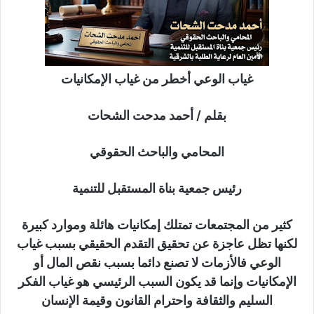
د
ا
إ
ل
ك
غياب الوعي أخطر من غياب الإمكانيات
ت
ر
بقلم / أحمد مدحت الشحات
و
ن
المحامي والباحث الحقوقي
ي
ا
رئيس جمعية بناة المستقبل للتنمية
كثير من المجتمعات تمتلك إمكانيات هائلة وموارد كبيرة
لكنها تظل عاجزة عن تحقيق التقدم الحقيقي بسبب غياب
الوعي فالأزمات لا تصنع دائما بسبب نقص المال أو
الإمكانيات وإنما قد يكون السبب الرئيسي هو غياب الفكر
السليم والثقافة واحترام القانون وقيمة الإنسان