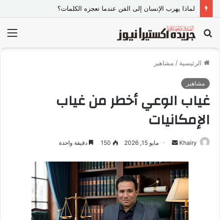
لماذا يهرب الإنسان إلى الفن عندما تعجزه الكلمات؟
بحث
الق
عن
الرئيسية
/
مشاهير
مشاهير
غياب الوعي أخطر من غياب
الإمكانيات
Khairy
أ
مايو 15, 2026
150
دقيقة واحدة
ر
س
ل
ب
ر
ي