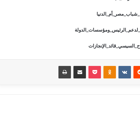
_شباب_مصر_أم_الدنيا
لدعم_الرئيس_ومؤسسات_الدولة
ح_السيسي_قائد_الإنجازات
‏Reddit
‏VKontakte
Odnoklassniki
بوكيت
مشاركة عبر البريد
طباعة