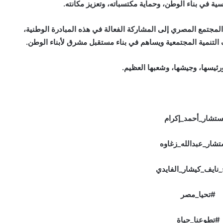
سية في بناء الوطن، وحماية مكتسباته، وتعزيز مكانته.
لمجتمع المصري إلى المشاركة الفعالة في هذه المبادرة الوطنية،
 التنمية المجتمعية ويساهم في بناء مستقبل مشرق لأبناء الوطن.
ئيسها، وجيشها، وشعبها العظيم.
تشار_أحمد_إكرام
شار_عبدالله_زغاوه
نايف_كيشار_الفايدي
#تحيا_مصر
#تطوعنا_حياة