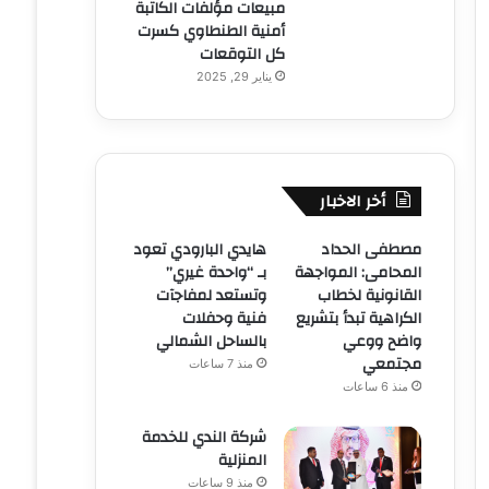
مبيعات مؤلفات الكاتبة
أمنية الطنطاوي كسرت
كل التوقعات
يناير 29, 2025
أخر الاخبار
مصطفى الحداد
هايدي البارودي تعود
المحامى: المواجهة
بـ “واحدة غيري”
القانونية لخطاب
وتستعد لمفاجآت
الكراهية تبدأ بتشريع
فنية وحفلات
واضح ووعي
بالساحل الشمالي
مجتمعي
منذ 7 ساعات
منذ 6 ساعات
شركة الندي للخدمة
المنزلية
منذ 9 ساعات