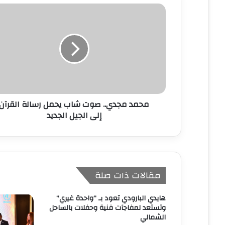
ك
ا
ل
إ
ل
ك
ت
ر
و
ن
محمد مجدي.. صوت شاب يحمل رسالة القرآن
ي
إلى الجيل الجديد
مقالات ذات صلة
هايدي البارودي تعود بـ “واحدة غيري”
وتستعد لمفاجآت فنية وحفلات بالساحل
الشمالي