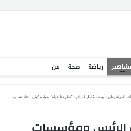
جهة القانونية لخطاب الكراهية تبدأ بتشريع واضح ووعي مجتمعي
شاهير
رياضة
صحة
فن
دولة يعلن تأييده الكامل لمبادرة “تطوعنا حياة” بقيادة كيان اتحاد شباب
م الرئيس ومؤسسات