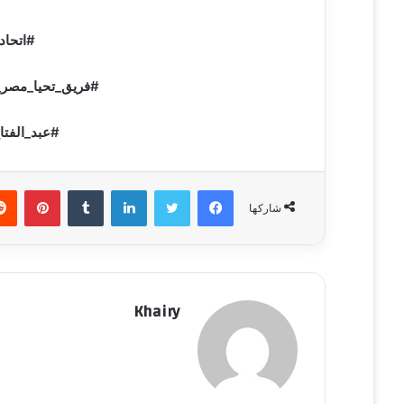
#اتحاد
#فريق_تحيا_مصر_
#عبد_الفتا
فيسبوك
تويتر
لينكدإن
‏Tumblr
بينتيريست
شاركها
Khairy