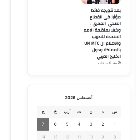
بعد تتويجه قائدا
مؤثرا في القطاع
الصحي العمري :
وكيلا بمنظمة الامم
المتحدة للتدريب
والاعلام ال UN MTC
بالمملكة ودول
الخليج العربي
منذ 9 ساعات
أغسطس 2026
س
د
ن
ث
أرب
خ
ج
7
6
5
4
3
2
1
14
13
12
11
10
9
8