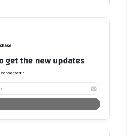
rchase
to get the new updates!
 consectetur.
أ
د
خ
ل
ب
ر
ي
د