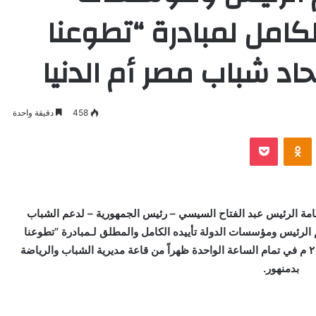
لكامل لمبادرة “تطوعنا
حاد شباب مصر أم الدنيا
458
دقيقة واحدة
VKontak
Odnoklassniki
بوكيت
امة الرئيس عبد الفتاح السيسي – رئيس الجمهورية – لدعم الشباب
 الرئيس ومؤسسات الدولة تأييده الكامل والمطلق لـمبادرة “تطوعنا
حياة”، والتي تنطلق يوم الثلاثاء الموافق ٢٤ / ٦ / ٢٠٢٥ م في تمام الساعة الواحدة ظهراً من قاعة مديرية الشباب والرياضة
بدمنهور.