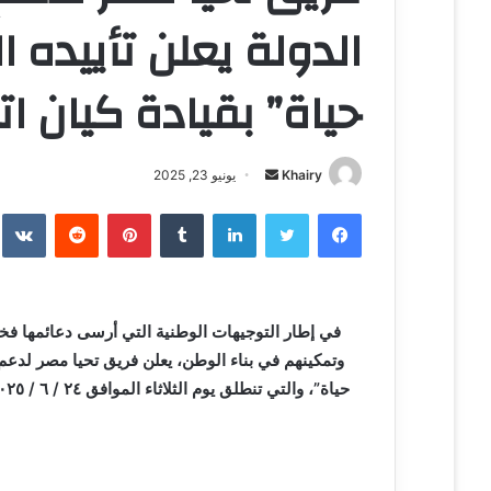
الدولة يعلن تأييده ا
حياة” بقيادة كيان ات
Khairy
أ
يونيو 23, 2025
ر
فيسبوك
تويتر
لينكدإن
‏Tumblr
بينتيريست
‏Reddit
‏te
س
ل
ب
ر
في إطار التوجيهات الوطنية التي أرسى دعائمها فخ
ي
وتمكينهم في بناء الوطن، يعلن فريق تحيا مصر لدعم
د
ا
إ
ل
ك
ت