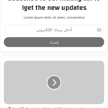
get the new updates!
Lorem ipsum dolor sit amet, consectetur.
أ
د
خ
ل
ب
ر
ي
د
ك
ا
ل
إ
ل
ك
ت
ر