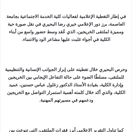
س
ل
في إطار التغطية الإعلامية لفعاليات كلية الخدمة الاجتماعية بجامعة
ب
ر
العاصمة، برز دور الإعلامي خيري رضا البحيري في نقل صورة حية
ي
ومميزة لملتقى الخريجين، الذي عُقد وسط حضور واسع من أبناء
د
الكلية في أجواء غلبت عليها مشاعر الود والانتماء.
ا
إ
ل
ك
وحرص البحيري خلال تغطيته على إبراز الجوانب الإنسانية والتنظيمية
ت
للملتقى، مسلطًا الضوء على حالة التفاعل الإيجابي بين الخريجين
ر
وإدارة الكلية، بقيادة الأستاذ الدكتور زغلول عباس حسنين، عميد
و
الكلية، والذي أكد خلال كلمته أهمية استمرار التواصل مع الخريجين
ن
ودعمهم في مسيرتهم المهنية.
ي
ا
كما تناول التقرير الإعلامي أبرز فقرات الملتقى، التي تنوعت بين