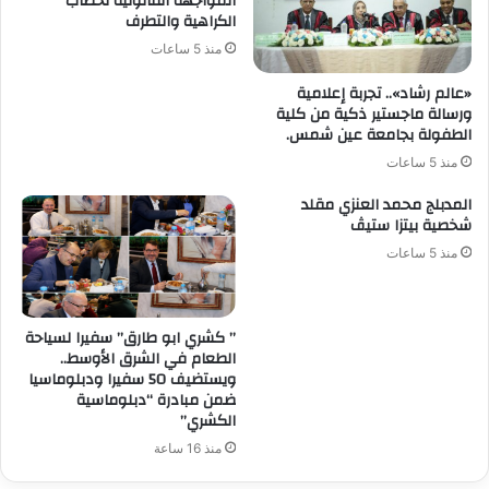
المواجهة القانونية لخطاب
الكراهية والتطرف
منذ 5 ساعات
«عالم رشاد».. تجربة إعلامية
ورسالة ماجستير ذكية من كلية
الطفولة بجامعة عين شمس.
منذ 5 ساعات
المدبلج محمد العنزي مقلد
شخصية بيتزا ستيڤ
منذ 5 ساعات
” كشري ابو طارق” سفيرا لسياحة
الطعام في الشرق الأوسط..
ويستضيف 50 سفيرا ودبلوماسيا
ضمن مبادرة “دبلوماسية
الكشري”
منذ 16 ساعة