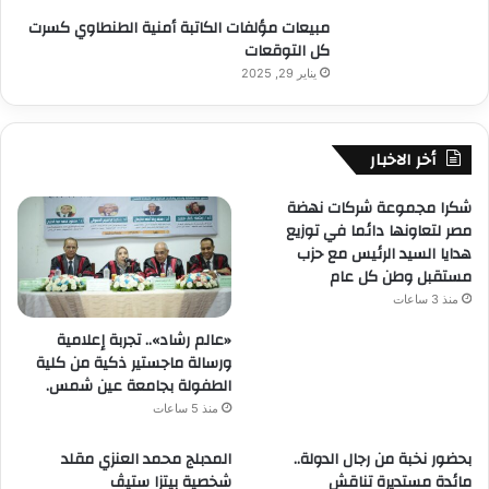
مبيعات مؤلفات الكاتبة أمنية الطنطاوي كسرت
كل التوقعات
يناير 29, 2025
أخر الاخبار
شكرا مجموعة شركات نهضة
مصر لتعاونها دائما في توزيع
هدايا السيد الرئيس مع حزب
مستقبل وطن كل عام
منذ 3 ساعات
«عالم رشاد».. تجربة إعلامية
ورسالة ماجستير ذكية من كلية
الطفولة بجامعة عين شمس.
منذ 5 ساعات
بحضور نخبة من رجال الدولة..
المدبلج محمد العنزي مقلد
مائدة مستديرة تناقش
شخصية بيتزا ستيڤ