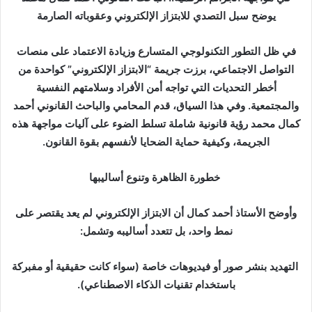
ب
يوضح سبل التصدي للابتزاز الإلكتروني وعقوباته الصارمة
ر
ي
في ظل التطور التكنولوجي المتسارع وزيادة الاعتماد على منصات
د
التواصل الاجتماعي، برزت جريمة “الابتزاز الإلكتروني” كواحدة من
ا
أخطر التحديات التي تواجه أمن الأفراد وسلامتهم النفسية
إ
والمجتمعية. وفي هذا السياق، قدم المحامي والباحث القانوني أحمد
ل
كمال محمد رؤية قانونية شاملة تسلط الضوء على آليات مواجهة هذه
ك
الجريمة، وكيفية حماية الضحايا لأنفسهم بقوة القانون.
ت
ر
خطورة الظاهرة وتنوع أساليبها
و
ن
وأوضح الأستاذ أحمد كمال أن الابتزاز الإلكتروني لم يعد يقتصر على
ي
ا
نمط واحد، بل تتعدد أساليبه وتشمل:
التهديد بنشر صور أو فيديوهات خاصة (سواء كانت حقيقية أو مفبركة
باستخدام تقنيات الذكاء الاصطناعي).