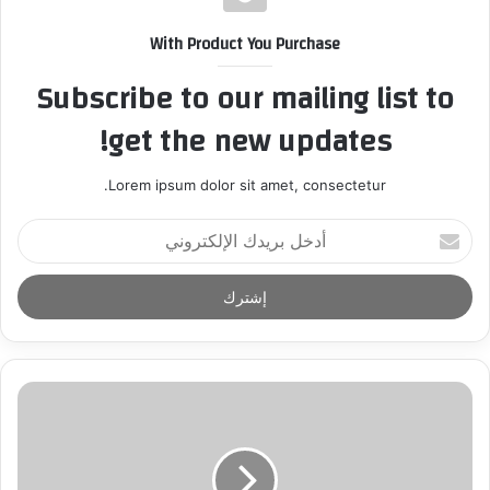
With Product You Purchase
Subscribe to our mailing list to
get the new updates!
Lorem ipsum dolor sit amet, consectetur.
أ
د
خ
ل
ب
ر
ي
د
ك
ا
ل
إ