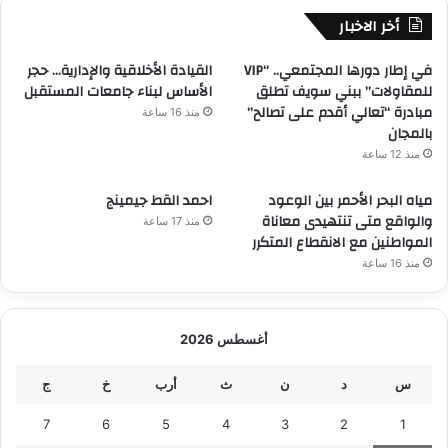
أخر الاخبار
في إطار دورها المجتمعي.. “VIP
القيادة الأخلاقية والإدارية… حجر
للمقاولات” ببني سويف تطلق
الأساس لبناء جامعات المستقبل
مبادرة “تعالي أقدم على تصالح”
منذ 16 ساعة
بالمجان
منذ 12 ساعة
مياه البحر الأحمر بين الوعود
احمد القط جيمينج
والواقع متى تنتهيدى معاناة
منذ 17 ساعة
المواطنين مع الانقطاع المتكرر
منذ 16 ساعة
أغسطس 2026
س
د
ن
ث
أرب
خ
ج
7
6
5
4
3
2
1