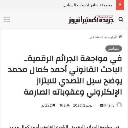
مجموعة سافر لخدمات السياحة
بحث
الق
عن
الرئيسية
/
مشاهير
مشاهير
في مواجهة الجرائم الرقمية..
الباحث القانوني أحمد كمال محمد
يوضح سبل التصدي للابتزاز
الإلكتروني وعقوباته الصارمة
Khairy
أ
يونيو 2, 2026
108
2 دقائق
ر
س
ل
في مواجهة الجرائم الرقمية.. الباحث القانوني أحمد كمال محمد