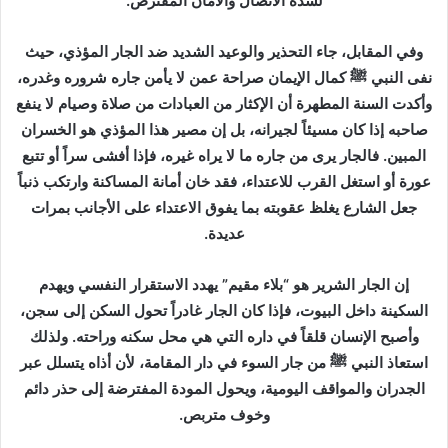
لشدة الاتصال والأمان المفترض.
وفي المقابل، جاء التحذير والوعيد الشديد ضد الجار المؤذي، حيث
نفى النبي ﷺ كمال الإيمان صراحة عمن لا يأمن جاره شروره وغدره،
وأكدت السنة المطهرة أن الإكثار من العبادات من صلاة وصيام لا ينفع
صاحبه إذا كان مسيئاً لجيرانه، بل إن مصير هذا المؤذي هو الخسران
المبين. فالجار يرى من جاره ما لا يراه غيره، فإذا أفشى سراً أو تتبع
عورة أو استغل القرب للاعتداء، فقد خان أمانة المساكنة وارتكب ذنباً
جعل الشارع يغلظ عقوبته بما يفوق الاعتداء على الأجانب بمرات
عديدة.
إن الجار الشرير هو “بلاء مقيم” يهدد الاستقرار النفسي ويهدم
السكينة داخل البيوت، فإذا كان الجار غادراً تحول السكن إلى سجن،
وأصبح الإنسان قلقاً في داره التي هي محل سكنه وراحته. ولذلك
استعاذ النبي ﷺ من جار السوء في دار المقامة، لأن أذاه يتسلل عبر
الجدران والمواقف اليومية، ويحول المودة المفترضة إلى حذر دائم
وخوف متربص.