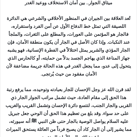
ر
ميثاق الجوار.. بين أمان الاستخلاف ووعيد الغدر
ي
د
تُعد العلاقة بين الجيران في المنظور الأخلاقي والشرعي هي الدائرة
ا
اللصيقة التي تمثل خط الدفاع الأول عن أمن الفرد واستقراره،
إ
فالجار هو المؤتمن على العورات، والمطلع على الثغرات، والملجأ
ل
عند النكبات. وإذا كان الأصل في الجار أن يكون منطقة الأمان، فإن
ك
الجار المؤذي والشرير يمثل اختلالاً في الفطرة الإنسانية، فهو يشبه
ت
جهاز المناعة الذي يهاجم الجسد بدلاً من حمايته، أو كالحارس الذي
ر
يتحول إلى عدو، مما يجعل الغدر في هذه الحالة جريمة مضاعفة لأن
و
الأمان مفقود من حيث يُرتجى.
ن
ي
ا
لقد قرن الله عز وجل الإحسان للجار بعبادته وتوحيده، مما يرفع رتبة
هذا الحق إلى مقام العادة، حيث تشمل مراتب الجوار الجار ذي
القربى والجار الجنب، لتتسع دائرة الإحسان وتشمل القريب والغريب
على حد سواء. وقد بلغ من تعظيم هذا الحق أن الوحي جعل جبريل
عليه السلام يواصل الوصية بالجار حتى ظن النبي ﷺ أنه سيورثه،
مما يشير إلى أن الجار كاد أن يصبح فرداً من العائلة يستحق الميراث