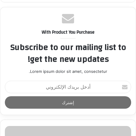
With Product You Purchase
Subscribe to our mailing list to
get the new updates!
Lorem ipsum dolor sit amet, consectetur.
أ
د
خ
ل
ب
ر
ي
د
ك