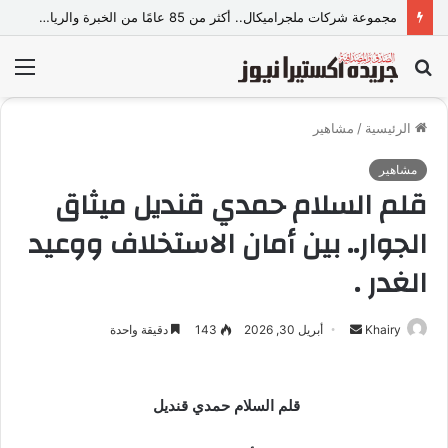
مجموعة شركات ملجراميكال.. أكثر من 85 عامًا من الخبرة والريادة في صناعة وتجارة الموازين
بحث
الق
عن
الرئيسية
/
مشاهير
مشاهير
قلم السلام حمدي قنديل ميثاق
الجوار.. بين أمان الاستخلاف ووعيد
الغدر .
Khairy
أ
أبريل 30, 2026
143
دقيقة واحدة
ر
س
ل
قلم السلام حمدي قنديل
ب