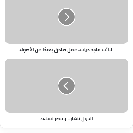
ا
ل
إ
ل
ك
ت
ر
النائب ماجد دياب.. عمل صادق بعيدًا عن الأضواء
و
ن
ي
الدول تنهار… ومصر تستعد