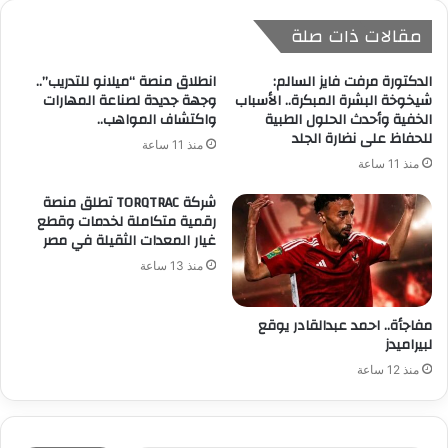
مقالات ذات صلة
الدكتورة مرفت فايز السالم:
انطلاق منصة “ميلانو للتدريب”..
شيخوخة البشرة المبكرة.. الأسباب
وجهة جديدة لصناعة المهارات
الخفية وأحدث الحلول الطبية
واكتشاف المواهب..
للحفاظ على نضارة الجلد
منذ 11 ساعة
منذ 11 ساعة
شركة TORQTRAC تطلق منصة
رقمية متكاملة لخدمات وقطع
غيار المعدات الثقيلة في مصر
منذ 13 ساعة
مفاجأة.. احمد عبدالقادر يوقع
لبيراميدز
منذ 12 ساعة