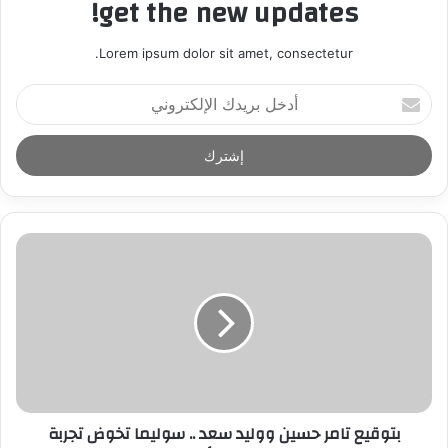
get the new updates!
Lorem ipsum dolor sit amet, consectetur.
أ
د
خ
ل
ب
ر
ي
د
ك
ا
ل
إ
ل
ك
ت
ر
بتوقيع تامر حسين ووليد سعد .. سوليما تخوض تجربة
و