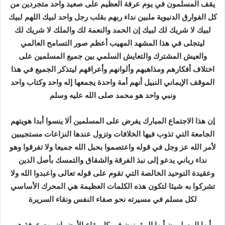
يقف المسلمون في يوم عرفة العظيم على صعيد واحد متجردين من
إ
كل الفوارق الدنيوية ملبين نداء ربهم بقلب رجل واحد لبيك اللهم لبيك
ل
لبيك لا شريك لك لبيك إن الحمد والنعمة لك والملك لا شريك لك
ك
ليتجلى في هذا المشهد المهيب أعظم صور التسامح العالمي
ت
والعيش المشترك والتعايش السلمي بين جميع المسلمين على
ر
اختلاف أفكارهم ومذاهبهم وألوانهم وأعراقهم ليتذكر الجميع في هذا
و
الموقف الإيماني النبيل أنهم أمة واحدة يجمعها إله واحد وكتاب واحد
ن
ي
ونبي واحد هو محمد صلى الله عليه وسلم
ا
إن هذا الاجتماع المبارك يفرض على المسلمين ألا ينسوا أبدا هويتهم
الجامعة التي تذوب فيها الخلافات وتزول عندها النزاعات مستجيبين
لأمر الله عز وجل في قوله واعتصموا بحبل الله جميعا ولا تفرقوا وهو
نداء رباني يدعو إلى نبذ الفرقة والشقاق والتمسك بأصل الدين
وعقيدة التوحيد الخالصة التي تقوم على قوله تعالى واعبدوا الله ولا
تشركوا به شيئا لتكون هذه الكلمات العظيمة هي المحرك الأساسي
لكل مسلم في مسيرته نحو صفاء النفس ونقاء السريرة
أيها المسلمون أيها المؤمنون في كل بقاع الأرض إن يوم عرفة هو