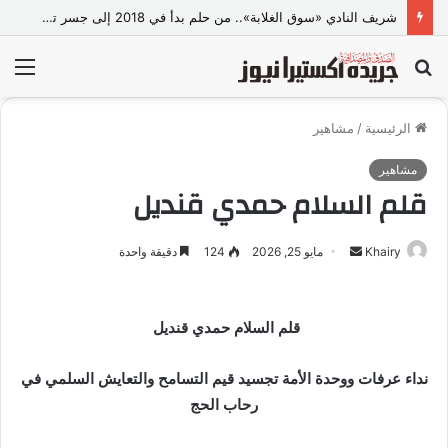
شريف النادي «سوق الغلابة».. من حلم بدأ في 2018 إلى جسر تجاري وصناعي بين مصر والصين
بحث
الق
عن
الرئيسية
/
مشاهير
مشاهير
قلم السلام حمدي قنديل
Khairy
أ
مايو 25, 2026
124
دقيقة واحدة
ر
س
ل
قلم السلام حمدي قنديل
ب
ر
نداء عرفات ووحدة الأمة تجسيد قيم التسامح والتعايش السلمي في
ي
رحاب الحج
د
ا