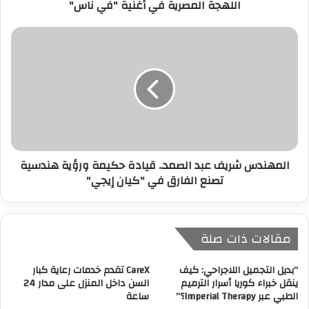
اللهجة المصرية في أغنية "في ناس"
ن
ي
المهندس شريف عبد الصمد.. قيادة حكيمة ورؤية هندسية
تصنع الفارق في "كيان إيجي"
مقالات ذات صلة
“بديل التجميل اللاجراحي: كيف
CareX تقدم خدمات رعاية كبار
ينقل خبراء كوريا أسرار الترميم
السن داخل المنزل على مدار 24
الطبي عبر Imperial Therapy؟”
ساعة