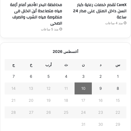
CareX تقدم خدمات رعاية كبار
محافظة البحر الأحمر أمام أزمة
السن داخل المنزل على مدار 24
مياه متصاعدة أين الخلل فى
ساعة
منظومة مياه الشرب والصرف
الصحى
منذ 4 ساعات
منذ 5 ساعات
أغسطس 2026
س
د
ن
ث
أرب
خ
ج
7
6
5
4
3
2
1
14
13
12
11
10
9
8
21
20
19
18
17
16
15
28
27
26
25
24
23
22
31
30
29