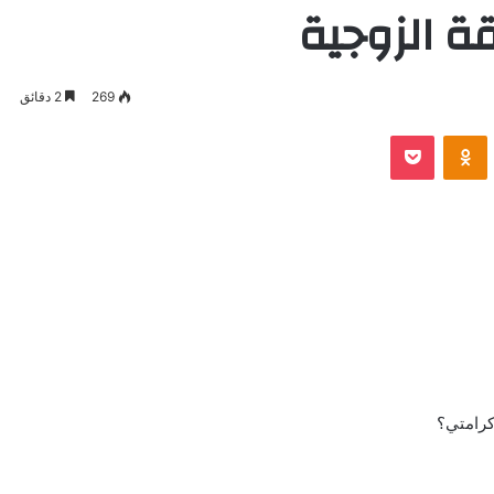
ة الزوجية
269
2 دقائق
VKontak
Odnoklassniki
بوكيت
كرامتي؟