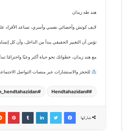
هند طه زيدان
لايف كوتش وأخصائي نفسي وأسري، تساعد الأفراد على است
تؤمن أن التغيير الحقيقي يبدأ من الداخل، وأن كل إنسا
مع هند زيدان، خطواتك نحو حياة أكثر وعيًا واحترامًا تبدأ 
للحجز والاستشارات عبر منصات التواصل الاجتماعي
h_hendtahazidan
#Hendtahazidan
فيسبوك
تويتر
لينكدإن
‏Tumblr
بينتيريست
شاركها