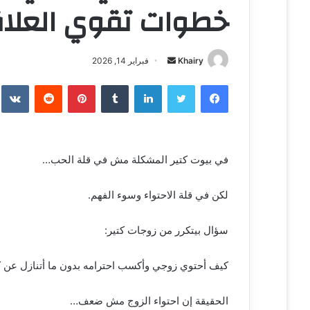
خطوات تقوي العلاق
Khairy
أ
فبراير 14, 2026
ر
فيسبوك
تويتر
لينكدإن
‏Tumblr
بينتيريست
‏Reddit
‏te
س
ل
ب
ر
في بيوت كتير المشكلة مش في قلة الحب…
ي
د
ا
لكن في قلة الاحتواء وسوء الفهم.
إ
ل
سؤال بيتكرر من زوجات كتير:
ك
ت
كيف أحتوي زوجي وأكسب احترامه بدون ما أتنازل عن 
ر
و
الحقيقة إن احتواء الزوج مش ضعف…
ن