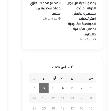
بحضور نخبة من رجال
المدبلج محمد العنزي
الدولة.. مائدة
مقلد شخصية بيتزا
مستديرة تناقش
ستيڤ
استراتيجيات
منذ 5 ساعات
المواجهة القانونية
لخطاب الكراهية
والتطرف
منذ 5 ساعات
أغسطس 2026
س
د
ن
ث
أرب
خ
ج
7
6
5
4
3
2
1
14
13
12
11
10
9
8
21
20
19
18
17
16
15