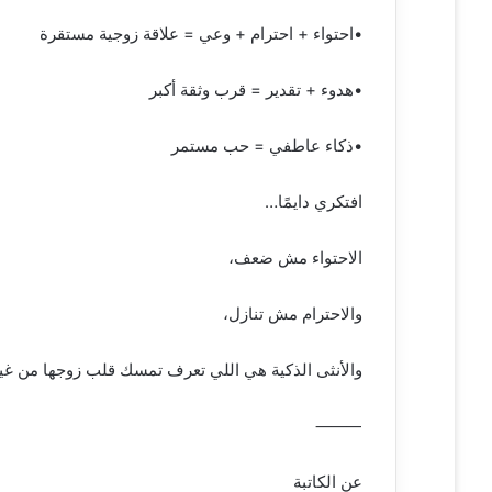
•احتواء + احترام + وعي = علاقة زوجية مستقرة
•هدوء + تقدير = قرب وثقة أكبر
•ذكاء عاطفي = حب مستمر
افتكري دايمًا…
الاحتواء مش ضعف،
والاحترام مش تنازل،
والأنثى الذكية هي اللي تعرف تمسك قلب زوجها من غير
⸻
عن الكاتبة