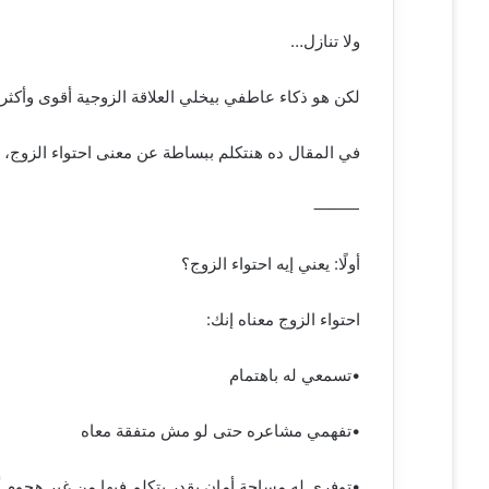
ي
ولا تنازل…
ا
لكن هو ذكاء عاطفي بيخلي العلاقة الزوجية أقوى وأكثر أم
في المقال ده هنتكلم ببساطة عن معنى احتواء الزوج، 
⸻
أولًا: يعني إيه احتواء الزوج؟
احتواء الزوج معناه إنك:
•تسمعي له باهتمام
•تفهمي مشاعره حتى لو مش متفقة معاه
•توفري له مساحة أمان يقدر يتكلم فيها من غير هجوم 