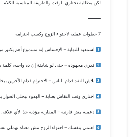
لكن مطالبة تختاري الوقت والطريقة المناسبة للكلام.
⸻
7 خطوات عملية لاحتواء الزوج وكسب احترامه
اسمعيه للنهاية – الإحساس إنه مسموع أهم بكتير من
قدري مجهوده – حتى لو شايفة إن ده واجبه، كلمة بس
بلاش النقد قدام الناس – الاحترام قدام الآخرين بيخ
اختاري وقت النقاش بعناية – الهدوء بيخلي الحوار ب
دعميه مش قارنيه – المقارنة مؤذية جدًا لأي علاقة.
اهتمي بنفسك – احتواء الزوج مش معناه تهملي نفسك