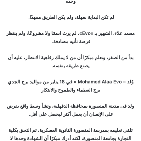
ر
وحده
ي
د
لم تكن البداية سهلة، ولم يكن الطريق ممهدًا.
ا
إ
محمد علاء، الشهير بـ «Evo»، لم يرث اسمًا ولا مشروعًا، ولم ينتظر
ل
فرصة تأتيه مصادفة.
ك
ت
بدأ من الصفر، وتعلم مبكرًا أن من لا يملك رفاهية الانتظار، عليه أن
ر
يصنع طريقه بنفسه.
و
ن
وُلد « Mohamed Alaa Evo » في 18 يناير من مواليد برج الجدي
ي
برج العظماء والطموح والابتكار
ا
ولد فى مدينة المنصورة بمحافظة الدقهلية، ونشأ وسط واقع يفرض
على الإنسان أن يعمل أكثر ليحصل على أقل.
تلقى تعليمه بمدرسة المنصورة الثانوية العسكرية، ثم التحق بكلية
التجارة بجامعة المنصورة، لكنه أدرك مبكرًا أن الشهادة وحدها لا