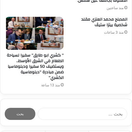
الطفولة بجامعة عين شمس.
منذ ساعتين
المدبلج محمد العنزي مقلد
شخصية بيتزا ستيڤ
منذ 3 ساعات
” كشري ابو طارق” سفيرا لسياحة
الطعام في الشرق الأوسط..
ويستضيف 50 سفيرا ودبلوماسيا
ضمن مبادرة “دبلوماسية
الكشري”
منذ 13 ساعة
ا
ل
ب
ح