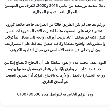
Day بمدينة بورسعيد بين عامي 2016 و2020، ليُعرف بين المهتمين
بالمجال بلقب «مبدع المجال».
ورغم نجاحه، لم يكن الطريق خاليًا من العثرات. جاءت جائحة كورونا
لتختبر قدرته على الصمود، مثلما اختبرت آلاف المشروعات. خسر
كثيرًا، لكنه لم يتوقف. أعاد ترتيب أوراقه، واتجه إلى مجال المأكولات
والمشروبات، وافتتح مطعمًا وكافيه صغيرًا ليحافظ على استمراريته،
دون أن يتخلى عن شغفه الأساسي في مجال الفاميه الكريتف.
اليوم، يقف محمد علاء «إيفو» شاهدًا على أن النجاح لا يحتاج إذنًا من
أحد. قصة شاب لم يطرق بابًا، ولم ينتظر فرصة، بل صنعها بيديه،
وواجه الخسارة بالعمل، والأزمات بالإبداع، ليؤكد أن الطريق الصعب
هو أصدق الطرق.
وده الرقم الخاص به للتواصل معاه 0100789500