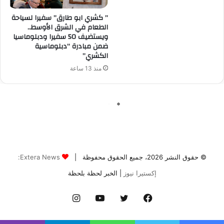
© حقوق النشر 2026، جميع الحقوق محفوظة |
Extera News:
إكستيرا نيوز
| الخبر لحظة بلحظة
فيسبوك
تويتر
يوتيوب
انستقرام