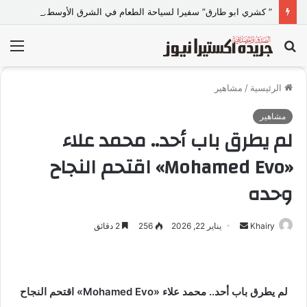
” كشري ابو طارق” سفيرا لسياحة الطعام في الشرق الأوسط.. ويستضيف 50 سفيرا ودبلوماسيا ضمن مبادرة “دبلوماسية الكشري”
بحث
الق
عن
الرئيسية
/
مشاهير
مشاهير
لم يطرق باب أحد.. محمد علاء
«Mohamed Evo» اقتحم النجاح
وحده
Khairy
أ
يناير 22, 2026
256
2 دقائق
ر
س
ل
لم يطرق باب أحد.. محمد علاء «Mohamed Evo» اقتحم النجاح
ب