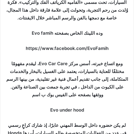
السيارات، تحت مسمى «الفاميه الكرياتف الفك والتركيب». فكرة
وُلدت من رحم التجربة، وتحولت إلى علامة فارقة داخل هذا المجال،
خاصة مع دمجها بالفن والرسم المباشر خلال الايفنتات.
وده اللينك الخاص بصفحته Evo famih
https://www.facebook.com/EvoFamih
ومع اتساع خبرته، أسس مركز Evo Car Care، ليقدم مفهومًا
مختلفًا للعناية بالسيارات، يعتمد على الغسيل بالبخار والخدمات
المتكاملة، إلى جانب تقديم أعمال فنية غير تقليدية، من بينها الرسم
على الكبوت من الداخل ، في تجربة جمعت بين الصناعة والفن.
ووثقها بصفحه على الفيس بوك ب اسم
Evo under hood
لم يكن حضوره داخل الوسط المهني عابرًا، إذ شارك كراعٍ رسمي
في عدد من الفعاليات المتخصصة بعالم السيارات، أبرزها Honda