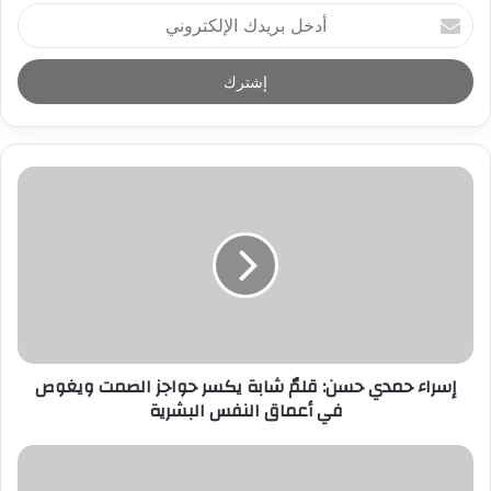
أ
د
خ
ل
ب
ر
ي
د
ك
ا
ل
إ
ل
ك
ت
ر
إسراء حمدي حسن: قلمٌ شابة يكسر حواجز الصمت ويغوص
و
في أعماق النفس البشرية
ن
ي