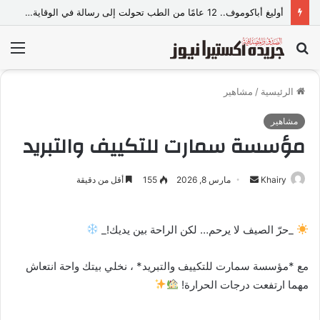
أوليغ أباكوموف.. 12 عامًا من الطب تحولت إلى رسالة في الوقاية وصناعة حياة أكثر صحة
بحث
الق
عن
الرئيسية
/
مشاهير
مشاهير
مؤسسة سمارت للتكييف والتبريد
Khairy
أ
مارس 8, 2026
155
أقل من دقيقة
ر
س
_حرّ الصيف لا يرحم… لكن الراحة بين يديك!_
ل
ب
مع *مؤسسة سمارت للتكييف والتبريد* ، نخلي بيتك واحة انتعاش
ر
ي
مهما ارتفعت درجات الحرارة!
د
ا