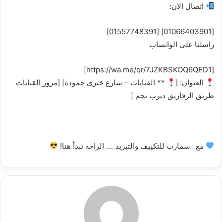
اتصال الان:
[01066403901] [01557748391‬‏]
راسلنا على الواتساب
[https://wa.me/qr/7JZKBSKOQ6QED1]
العنوان: [
** القنايات – شارع خيري حموده] [مرور القنايات
طريق الزقازيق ديرب نجم ]
مع _سمارت للتكييف والتبريد_… الراحة تبدأ هنا!