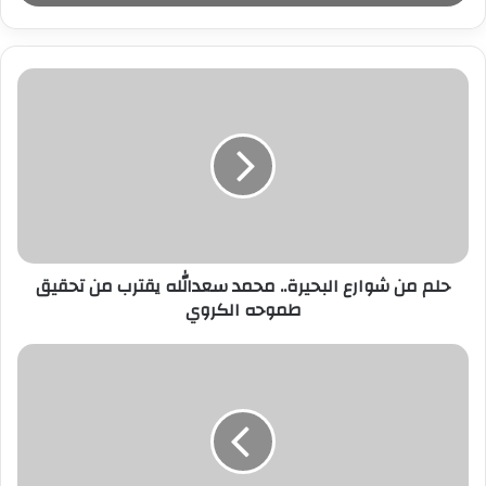
ب
ر
ي
د
ك
ا
ل
إ
ل
ك
ت
ر
حلم من شوارع البحيرة.. محمد سعدالله يقترب من تحقيق
و
طموحه الكروي
ن
ي