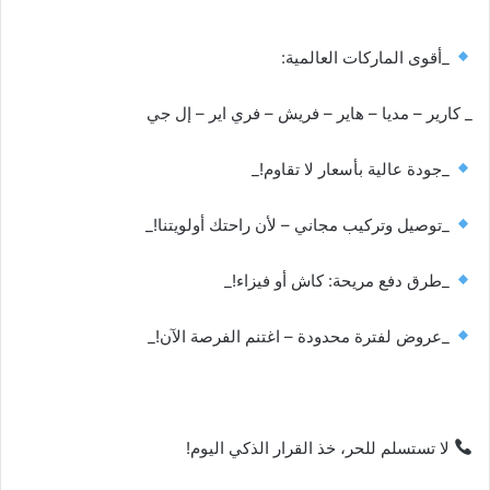
إ
ل
_أقوى الماركات العالمية:
ك
ت
_ كارير – مديا – هاير – فريش – فري اير – إل جي
ر
و
_جودة عالية بأسعار لا تقاوم!_
ن
ي
_توصيل وتركيب مجاني – لأن راحتك أولويتنا!_
ا
_طرق دفع مريحة: كاش أو فيزاء!_
_عروض لفترة محدودة – اغتنم الفرصة الآن!_
لا تستسلم للحر، خذ القرار الذكي اليوم!