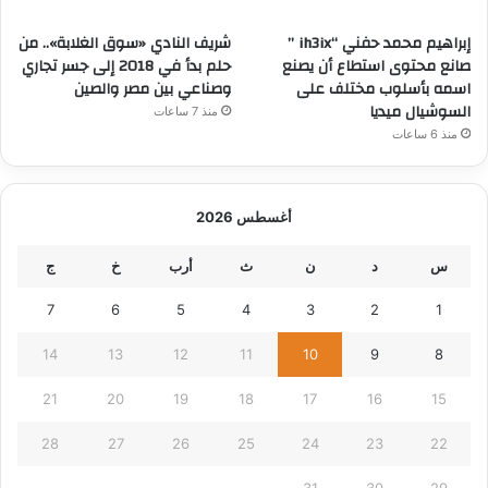
إبراهيم محمد حفني “ih3ix ”
شريف النادي «سوق الغلابة».. من
صانع محتوى استطاع أن يصنع
حلم بدأ في 2018 إلى جسر تجاري
اسمه بأسلوب مختلف على
وصناعي بين مصر والصين
السوشيال ميديا
منذ 7 ساعات
منذ 6 ساعات
أغسطس 2026
س
د
ن
ث
أرب
خ
ج
7
6
5
4
3
2
1
14
13
12
11
10
9
8
21
20
19
18
17
16
15
28
27
26
25
24
23
22
31
30
29