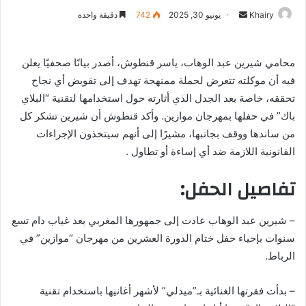
Khairy
أ
يونيو 30, 2025
742
دقيقة واحدة
ر
س
محامي شيرين عبد الوهاب، ياسر قنطوش، أصدر بيانًا صحفيًا يعلن
ل
فيه أن موكلته تتعرض لحملة ممنهجة تهدف إلى تقويض أي نجاح
ب
ر
تحققه، خاصة بعد الجدل الذي أثارته حول استخدامها لتقنية “البلاي
ي
باك” في حفلها بمهرجان موازين. وأكد قنطوش أن شيرين تشكر كل
د
من ساندها ووقف بجانبها، مشيرًا إلى أنهم سيتخذون الإجراءات
ا
القانونية اللازمة ضد أي إساءة أو تطاول .
إ
تفاصيل الحفل:
ل
ك
ت
– شيرين عبد الوهاب عادت إلى جمهورها المغربي بعد غياب دام تسع
ر
سنوات بإحياء حفل ختام الدورة العشرين من مهرجان “موازين” في
و
الرباط.
ن
ي
– بدأت فقرتها الغنائية بـ”ميدلي” لأشهر أغانيها باستخدام تقنية
ا