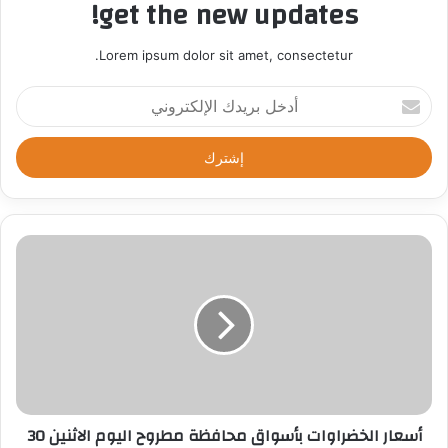
get the new updates!
Lorem ipsum dolor sit amet, consectetur.
أ
د
خ
ل
ب
ر
ي
د
ك
ا
ل
إ
ل
ك
ت
ر
أسعار الخضراوات بأسواق محافظة مطروح اليوم الاثنين 30
و