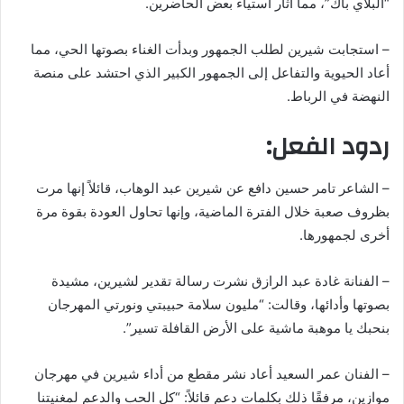
“البلاي باك”، مما أثار استياء بعض الحاضرين.
– استجابت شيرين لطلب الجمهور وبدأت الغناء بصوتها الحي، مما
أعاد الحيوية والتفاعل إلى الجمهور الكبير الذي احتشد على منصة
النهضة في الرباط.
ردود الفعل:
– الشاعر تامر حسين دافع عن شيرين عبد الوهاب، قائلاً إنها مرت
بظروف صعبة خلال الفترة الماضية، وإنها تحاول العودة بقوة مرة
أخرى لجمهورها.
– الفنانة غادة عبد الرازق نشرت رسالة تقدير لشيرين، مشيدة
بصوتها وأدائها، وقالت: “مليون سلامة حبيبتي ونورتي المهرجان
بنحبك يا موهبة ماشية على الأرض القافلة تسير”.
– الفنان عمر السعيد أعاد نشر مقطع من أداء شيرين في مهرجان
موازين، مرفقًا ذلك بكلمات دعم قائلاً: “كل الحب والدعم لمغنيتنا