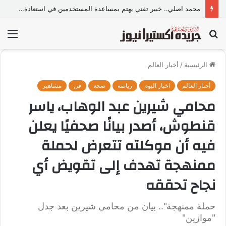
محمد اصلي.. خبير تقني يهتم بمساعدة المستخدمين في استعادة حساباتهم على منصات التواصل
بحث
الق
عن
الرئيسية
/
أخبار العالم
أخبار العالم
اخبار اليوم
رياضة
صحة
فن
مشاهير
محامي شيرين عبد الوهاب، ياسر
قنطوش، أصدر بيانًا صحفيًا يعلن
فيه أن موكلته تتعرض لحملة
ممنهجة تهدف إلى تقويض أي
نجاح تحققه
حملة ممنهجة".. بيان من محامي شيرين بعد جدل
"موازين"