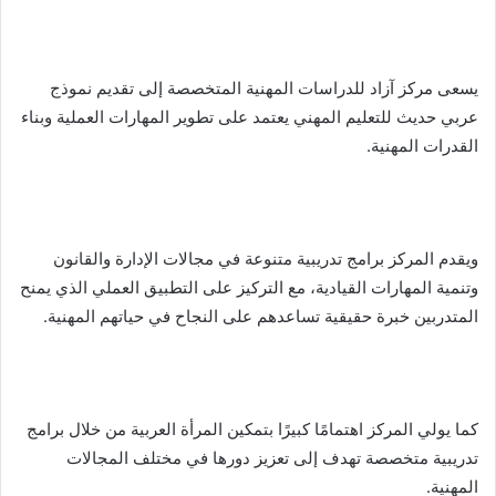
ر
ي
د
ا
يسعى مركز آزاد للدراسات المهنية المتخصصة إلى تقديم نموذج
إ
عربي حديث للتعليم المهني يعتمد على تطوير المهارات العملية وبناء
ل
القدرات المهنية.
ك
ت
ر
و
ويقدم المركز برامج تدريبية متنوعة في مجالات الإدارة والقانون
ن
وتنمية المهارات القيادية، مع التركيز على التطبيق العملي الذي يمنح
ي
المتدربين خبرة حقيقية تساعدهم على النجاح في حياتهم المهنية.
ا
كما يولي المركز اهتمامًا كبيرًا بتمكين المرأة العربية من خلال برامج
تدريبية متخصصة تهدف إلى تعزيز دورها في مختلف المجالات
المهنية.