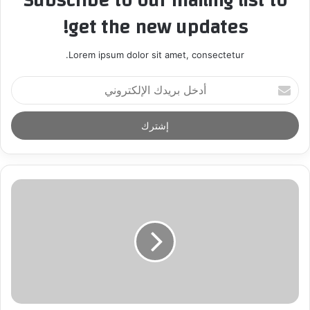
Subscribe to our mailing list to
get the new updates!
Lorem ipsum dolor sit amet, consectetur.
أ
د
خ
ل
ب
ر
ي
د
ك
ا
ل
إ
ل
ك
ت
ر