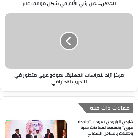
الخذلان… حين يأتي الألم في شكل موقف عابر
و
ن
ي
مركز آزاد للدراسات المهنية.. نموذج عربي متطور في
التدريب الاحترافي
مقالات ذات صلة
هايدي البارودي تعود بـ “واحدة
غيري” وتستعد لمفاجآت فنية
وحفلات بالساحل الشمالي