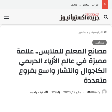
عراب التغيير … محمد حسين يكتب علي صفحته الإدارة بين البلح … وتقارير البطيخ…
بحث
الق
عن
الرئيسية
/
مشاهير
مشاهير
مصانع المعلم للملابس.. علامة
مميزة في عالم الأزياء الحريمي
الكاجوال وانتشار واسع بفروع
متعددة
Khairy
أ
مايو 19, 2026
129
دقيقة واحدة
ر
س
ل