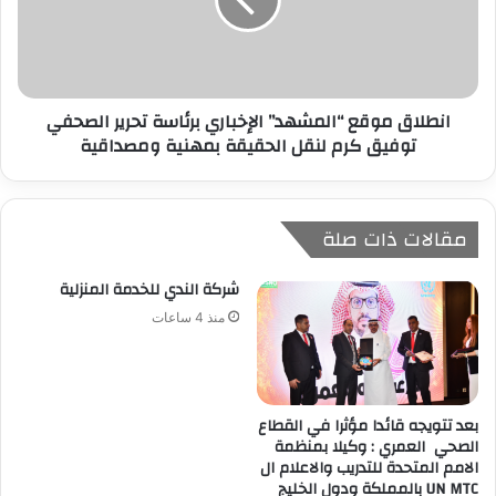
انطلاق موقع “المشهد” الإخباري برئاسة تحرير الصحفي
توفيق كرم لنقل الحقيقة بمهنية ومصداقية
مقالات ذات صلة
شركة الندي للخدمة المنزلية
منذ 4 ساعات
بعد تتويجه قائدا مؤثرا في القطاع
الصحي العمري : وكيلا بمنظمة
الامم المتحدة للتدريب والاعلام ال
UN MTC بالمملكة ودول الخليج