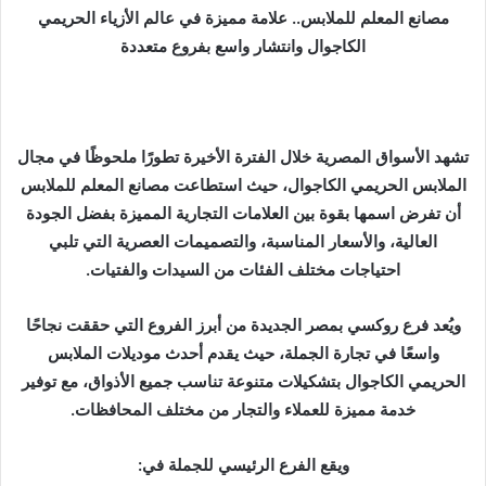
مصانع المعلم للملابس.. علامة مميزة في عالم الأزياء الحريمي
ب
ر
الكاجوال وانتشار واسع بفروع متعددة
ي
د
ا
إ
تشهد الأسواق المصرية خلال الفترة الأخيرة تطورًا ملحوظًا في مجال
ل
الملابس الحريمي الكاجوال، حيث استطاعت مصانع المعلم للملابس
ك
أن تفرض اسمها بقوة بين العلامات التجارية المميزة بفضل الجودة
ت
العالية، والأسعار المناسبة، والتصميمات العصرية التي تلبي
ر
احتياجات مختلف الفئات من السيدات والفتيات.
و
ن
ويُعد فرع روكسي بمصر الجديدة من أبرز الفروع التي حققت نجاحًا
ي
واسعًا في تجارة الجملة، حيث يقدم أحدث موديلات الملابس
ا
الحريمي الكاجوال بتشكيلات متنوعة تناسب جميع الأذواق، مع توفير
خدمة مميزة للعملاء والتجار من مختلف المحافظات.
ويقع الفرع الرئيسي للجملة في: