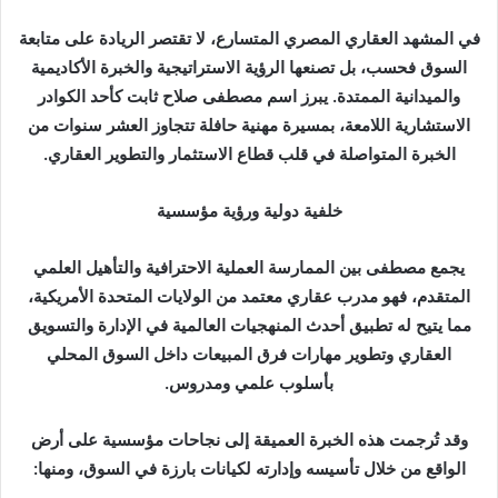
ر
ي
في المشهد العقاري المصري المتسارع، لا تقتصر الريادة على متابعة
د
السوق فحسب، بل تصنعها الرؤية الاستراتيجية والخبرة الأكاديمية
ا
والميدانية الممتدة. يبرز اسم مصطفى صلاح ثابت كأحد الكوادر
إ
الاستشارية اللامعة، بمسيرة مهنية حافلة تتجاوز العشر سنوات من
ل
الخبرة المتواصلة في قلب قطاع الاستثمار والتطوير العقاري.
ك
ت
خلفية دولية ورؤية مؤسسية
ر
و
يجمع مصطفى بين الممارسة العملية الاحترافية والتأهيل العلمي
ن
المتقدم، فهو مدرب عقاري معتمد من الولايات المتحدة الأمريكية،
ي
ا
مما يتيح له تطبيق أحدث المنهجيات العالمية في الإدارة والتسويق
العقاري وتطوير مهارات فرق المبيعات داخل السوق المحلي
بأسلوب علمي ومدروس.
وقد تُرجمت هذه الخبرة العميقة إلى نجاحات مؤسسية على أرض
الواقع من خلال تأسيسه وإدارته لكيانات بارزة في السوق، ومنها: