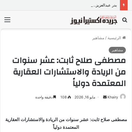
بدر عبدالعزيز.. صانع محتوى وموديل مصري يواصل تألقه في المملكة العربية السعودية
بحث
الق
عن
الرئيسية
/
مشاهير
مشاهير
مصطفى صلاح ثابت: عشر سنوات
من الريادة والاستشارات العقارية
المعتمدة دولياً
Khairy
أ
مايو 16, 2026
108
دقيقة واحدة
ر
س
ل
مصطفى صلاح ثابت: عشر سنوات من الريادة والاستشارات العقارية
ب
المعتمدة دولياً