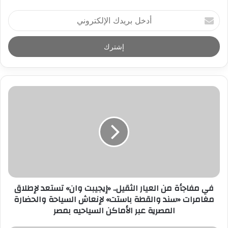
أ
د
خ
ل
ب
ر
ي
د
ك
ا
ل
إ
ل
ك
ت
ر
​في مفاجأة من العيار الثقيل.. «إيجيبت وان» تستعد لإطلاق
و
مغامرات «سند والقطة باستت» لإنعاش السياحة والحضارة
ن
المصرية ​عبر الأماكن السياحيه بمصر
ي