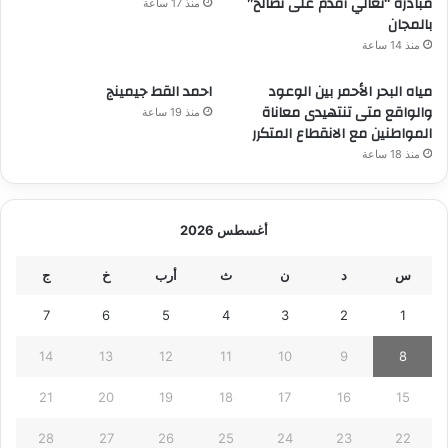
مبادرة “تعالي أقدم على تصالح”
منذ 17 ساعة
بالمجان
منذ 14 ساعة
مياه البحر الأحمر بين الوعود
احمد القط جيمينج
والواقع متى تنتهيدى معاناة
منذ 19 ساعة
المواطنين مع الانقطاع المتكرر
منذ 18 ساعة
أغسطس 2026
س
د
ن
ث
أرب
خ
ج
7
6
5
4
3
2
1
14
13
12
11
10
9
8
21
20
19
18
17
16
15
28
27
26
25
24
23
22