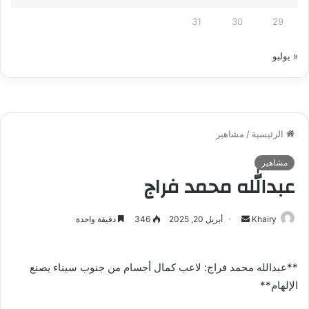
31
30
29
« يوليو