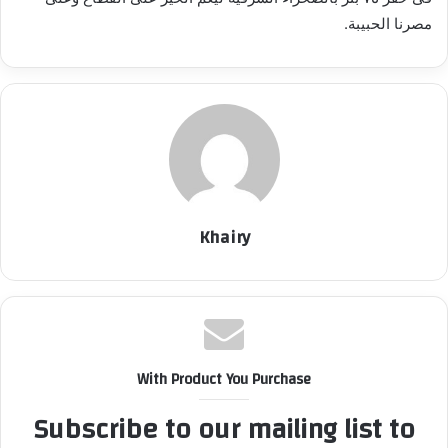
ي
مصرنا الحبيبة.
د
ا
إ
ل
ك
ت
ر
و
Khairy
ن
ي
ا
With Product You Purchase
Subscribe to our mailing list to