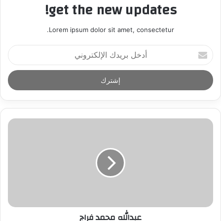
get the new updates!
Lorem ipsum dolor sit amet, consectetur.
أ
د
خ
ل
ب
ر
ي
د
ك
ا
ل
إ
ل
ك
ت
ر
عبدالله محمد فراج
و