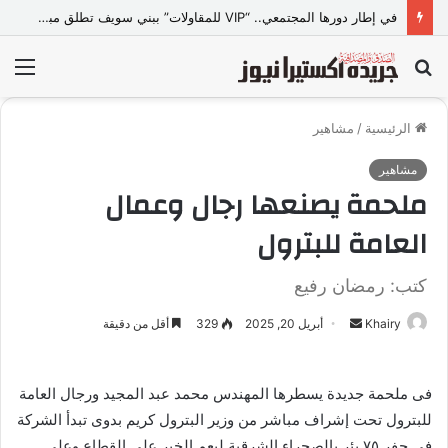
في إطار دورها المجتمعي.. “VIP للمقاولات” ببني سويف تطلق مبادرة “تعالي أقدم على تصالح” بالمجان
بحث
الق
عن
الرئيسية
/
مشاهير
مشاهير
ملحمة يصنعها رجال وعمال
العامة للبترول
كتب: رمضان رفيع
Khairy
أ
أبريل 20, 2025
329
أقل من دقيقة
ر
س
فى ملحمة جديدة يسطرها المهندس محمد عبد المجيد ورجال العامة
ل
للبترول تحت إشراف مباشر من وزير البترول كريم بدوى تبدأ الشركة
ب
ر
فى حفر ٧٥ بئر بالصحراء الشرقية ليعم الخير على القطاع وعلى