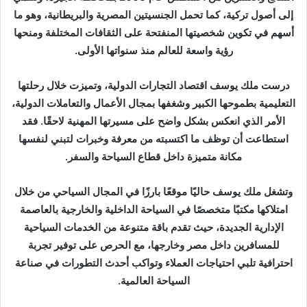
د
إلى أصول تركية، كما تحمل الجنسيتين المصرية والبريطانية، وهو ما
ا
أسهم في تكوين شخصيتها المنفتحة على الثقافات المختلفة ومنحها
إ
رؤية واسعة للعالم منذ سنواتها الأولى.
ل
ك
درست ملك يوسف اقتصاد التجارات الدولية، وتميزت خلال رحلتها
ت
التعليمية بطموحها الكبير وشغفها بمجال الأعمال والتعاملات الدولية،
ر
الأمر الذي انعكس بشكل واضح على مسيرتها المهنية لاحقًا. فقد
و
استطاعت أن توظف ما اكتسبته من معرفة وخبرات لتبني لنفسها
ن
ي
مكانة متميزة داخل قطاع السياحة والسفر.
ا
وتشغل ملك يوسف حاليًا موقعًا بارزًا في المجال السياحي من خلال
امتلاكها مكتبًا متخصصًا في السياحة الداخلية والخارجية بالعاصمة
الإدارية الجديدة، حيث تقدم باقة متنوعة من الخدمات السياحية
للمسافرين داخل مصر وخارجها، مع الحرص على توفير تجربة
احترافية تلبي احتياجات العملاء وتواكب أحدث التطورات في صناعة
السياحة العالمية.