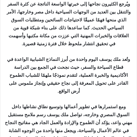
ويُرجع الكثيرون نجاحها إلى خبرتها الواسعة الناتجة عن كثرة السفر
والتنقل بين العديد من الوجهات السياحية داخل مصر وخارجها، الأمر
الذي منحها فهمًا عميقًا لاحتياجات السائحين ومتطلبات السوق
السياحي الحديث. كما ساعدها ذلك على بناء شبكة قوية من
العلاقات والخبرات المهنية التي عززت من مكانة مكتبها وأسهمت
في تحقيق انتشار ملحوظ خلال فترة زمنية قصيرة.
وتُعد ملك يوسف اليوم واحدة من أبرز النماذج الشبابية الواعدة في
قطاع السياحة والسفر، حيث نجحت في الجمع بين الدراسة
الأكاديمية والخبرة العملية، لتقدم نموذجًا ملهمًا للشباب الطموح
القادر على تحويل المعرفة إلى نجاح حقيقي وإنجاز ملموس على
أرض الواقع.
ومع استمرارها في تطوير أعمالها وتوسيع نطاق نشاطها داخل
السوق المصري وخارجه، تواصل ملك يوسف رسم ملامح مستقبل
مهني واعد، يؤكد أن الطموح والإرادة والعمل الجاد هي مفاتيح النجاح
في عالم الأعمال والسياحة، ويجعل منها واحدة من الوجوه الشابة