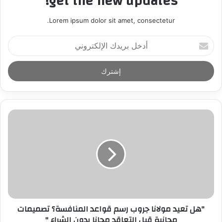
get the new updates!
Lorem ipsum dolor sit amet, consectetur.
أ
د
خ
ل
ب
ر
ي
د
ك
ا
ل
إ
ل
ك
ت
ر
"هل تعيد مولانا جروب رسم قواعد المنافسة؟ تصميمات
و
مجانية قبل التعاقد مجانا بدون الشراء "
ن