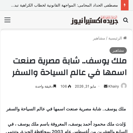
مصطفى الحداد المحامى: المواجهة القانونية لخطاب الكراهية تبدأ بتشريع واضح ووعي مجتمعي
بحث
الق
عن
الرئيسية
/
مشاهير
مشاهير
ملك يوسف.. شابة مصرية صنعت
اسمها في عالم السياحة والسفر
Khairy
أ
مايو 31, 2026
106
دقيقة واحدة
ر
س
ل
ملك يوسف.. شابة مصرية صنعت اسمها في عالم السياحة والسفر
ب
ر
وُلدت ملك محمود أحمد يوسف، المعروفة باسم ملك يوسف ، في
ي
السابع والعشرين من أغسطس عام 2003 بمحافظة الجيزة، وتنتمي