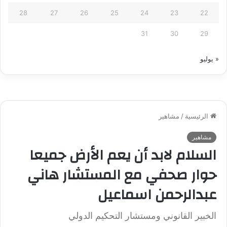
28
27
26
25
24
23
22
31
30
29
« يوليو