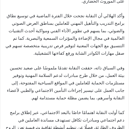
على الموروث الحضاري.
إ
ل
وأكد الهلالي أن النقابة نجحت خلال الفترة الماضية في توسيع نطاق
ك
برامج التدريب والتأهيل المهني للعاملين بمناطق العرض الصوتي
ت
والضوئي، بما يسهم في تطوير الأداء الفني ومواكبة أحدث التقنيات
ر
العالمية في مجال الإضاءة والمؤثرات السمعية والبصرية. كما تم
و
التنسيق مع الجهات المعنية لتوفير فرص تدريبية متخصصة تسهم في
ن
صقل مهارات الكوادر الشابة ورفع كفاءتها التشغيلية.
ي
ا
وفي السياق ذاته، حققت النقابة تقدمًا ملموسًا على صعيد تحسين
بيئة العمل، من خلال طرح مبادرات لدعم السلامة المهنية وتوفير
مستلزمات الحماية للعاملين في المواقع السياحية المفتوحة، إلى
جانب العمل على تيسير إجراءات التأمين الاجتماعي والطبي لأعضاء
النقابة وأسرهم، بما يضمن مظلة حماية مستدامة لهم.
كما أولت النقابة اهتمامًا خاصًا بالبعد الاجتماعي، عبر إطلاق برامج
دعم اجتماعي ومبادرات تكافل تستهدف مساندة العاملين في
الظروف الطارئة، فضلًا عن تنظيم أنشطة ثقافية وترفيهية تعزز الروح