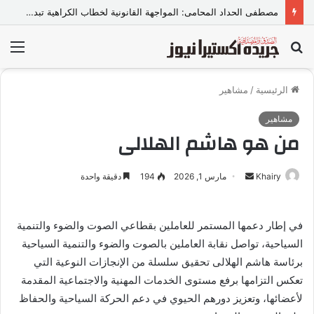
مصطفى الحداد المحامى: المواجهة القانونية لخطاب الكراهية تبدأ بتشريع واضح ووعي مجتمعي
بحث
الق
عن
الرئيسية
/
مشاهير
مشاهير
من هو هاشم الهلالى
Khairy
أ
مارس 1, 2026
194
دقيقة واحدة
ر
س
في إطار دعمها المستمر للعاملين بقطاعي الصوت والضوء والتنمية
ل
السياحية، تواصل نقابة العاملين بالصوت والضوء والتنمية السياحية
ب
ر
برئاسة هاشم الهلالى تحقيق سلسلة من الإنجازات النوعية التي
ي
تعكس التزامها برفع مستوى الخدمات المهنية والاجتماعية المقدمة
د
لأعضائها، وتعزيز دورهم الحيوي في دعم الحركة السياحية والحفاظ
ا