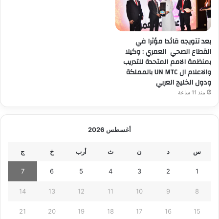
بعد تتويجه قائدا مؤثرا في
القطاع الصحي العمري : وكيلا
بمنظمة الامم المتحدة للتدريب
والاعلام ال UN MTC بالمملكة
ودول الخليج العربي
منذ 11 ساعة
أغسطس 2026
س
د
ن
ث
أرب
خ
ج
7
6
5
4
3
2
1
14
13
12
11
10
9
8
21
20
19
18
17
16
15