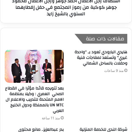
استضاف رجل الأعمال أحمد جوهر ورجل الأعمال محمود
جوهر كوكبة من رموز المجتمع في حفل إفطارهما
السنوي بالشيخ زايد
مقالات ذات صلة
هايدي البارودي تعود بـ “واحدة
غيري” وتستعد لمفاجآت فنية
وحفلات بالساحل الشمالي
منذ 9 ساعات
بعد تتويجه قائدا مؤثرا في القطاع
الصحي العمري : وكيلا بمنظمة
الامم المتحدة للتدريب والاعلام ال
UN MTC بالمملكة ودول الخليج
العربي
منذ 11 ساعة
شركة الندي للخدمة المنزلية
بدر عبدالعزيز.. صانع محتوى