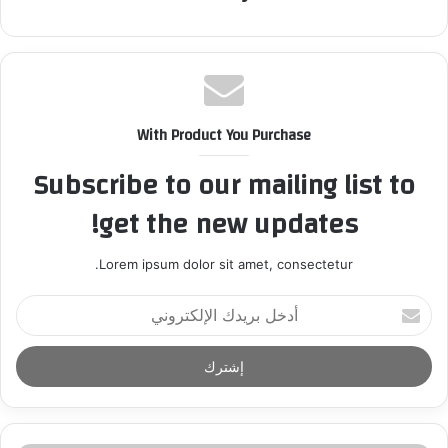
With Product You Purchase
Subscribe to our mailing list to
get the new updates!
Lorem ipsum dolor sit amet, consectetur.
أ
د
خ
ل
ب
ر
ي