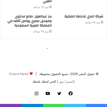
© حقوق النشر 2026، جميع الحقوق محفوظة |
Extera News:
إكستيرا نيوز
| الخبر لحظة بلحظة
فيسبوك
تويتر
يوتيوب
انستقرام