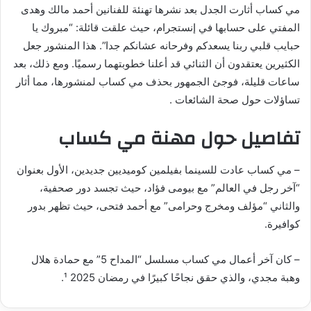
مي كساب أثارت الجدل بعد نشرها تهنئة للفنانين أحمد مالك وهدى
ل
المفتي على حسابها في إنستجرام، حيث علقت قائلة: “مبروك يا
ب
ر
حبايب قلبي ربنا يسعدكم وفرحانه عشانكم جدا”. هذا المنشور جعل
ي
الكثيرين يعتقدون أن الثنائي قد أعلنا خطوبتهما رسميًا. ومع ذلك، بعد
د
ساعات قليلة، فوجئ الجمهور بحذف مي كساب لمنشورها، مما أثار
ا
تساؤلات حول صحة الشائعات .
إ
تفاصيل حول مهنة مي كساب
ل
ك
ت
– مي كساب عادت للسينما بفيلمين كوميديين جديدين، الأول بعنوان
ر
“آخر رجل في العالم” مع بيومى فؤاد، حيث تجسد دور صحفية،
و
والثاني “مؤلف ومخرج وحرامى” مع أحمد فتحى، حيث تظهر بدور
ن
كوافيرة.
ي
ا
– كان آخر أعمال مي كساب مسلسل “المداح 5” مع حمادة هلال
وهبة مجدي، والذي حقق نجاحًا كبيرًا في رمضان 2025 ¹.