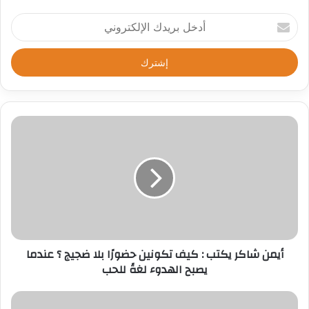
أ
د
خ
ل
ب
ر
ي
د
ك
ا
ل
إ
ل
ك
ت
ر
أيمن شاكر يكتب : كيف تكونين حضورًا بلا ضجيج ؟ عندما
و
يصبح الهدوء لغةً للحب
ن
ي