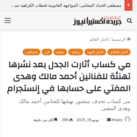
مصطفى الحداد المحامى: المواجهة القانونية لخطاب الكراهية تبدأ بتشريع واضح ووعي مجتمعي
بحث
الق
عن
الرئيسية
/
أخبار العالم
أخبار العالم
اخبار اليوم
رياضة
صحة
فن
مشاهير
مي كساب أثارت الجدل بعد نشرها
تهنئة للفنانين أحمد مالك وهدى
المفتي على حسابها في إنستجرام
مى كساب تحذف منشور تهنئتها للفنانين أحمد مالك
وهدى المفتى
Khairy
أ
يونيو 19, 2025
295
أقل من دقيقة
ر
س