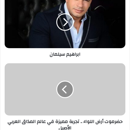
ك
ا
ل
إ
ل
ك
ت
ر
ابراهيم سيلمان
و
ن
ي
حضرموت أرض اللواء .. تجربة مميزة في عالم المذاق العربي
الأصيل