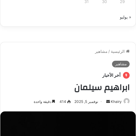
31
30
29
« يوليو