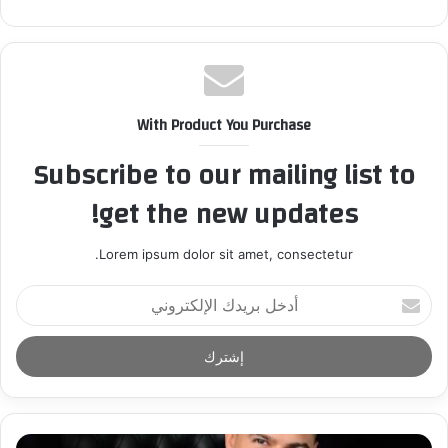
With Product You Purchase
Subscribe to our mailing list to
get the new updates!
Lorem ipsum dolor sit amet, consectetur.
أ
د
خ
ل
ب
ر
ي
د