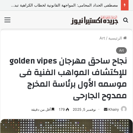
مصطفى الحداد المحامى: المواجهة القانونية لخطاب الكراهية تبدأ بتشريع واضح ووعي مجتمعي
بحث
الق
عن
الرئيسية
/
Art
Art
نجاح ساحق مهرجان golden vipes
للإكتشاف المواهب الفنية فى
موسمه الأول برئاسة المخرج
ممدوح الجارحى
Khairy
أ
نوفمبر 5, 2025
179
أقل من دقيقة
ر
س
ل