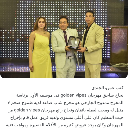
ب
ر
ي
د
ا
إ
ل
ك
ت
ر
و
ن
ي
كتب عمرو الجندى
ا
نجاح ساحق مهرجان golden vipes فى موسمه الأول برئاسة
المخرج ممدوح الجارحى هو مخرج شاب صاعد لديه طموح ضخم لا
مثيل له ومحب لعمله باتقان ونجاح رائع مهرجان golden vipes من
حيث التنظيم كان على أعلى مستوى ولديه فريق عمل قام بإخراج
المهرجان وكان يوجد عروض كثيرة من الأفلام القصيرة ومواهب فنية