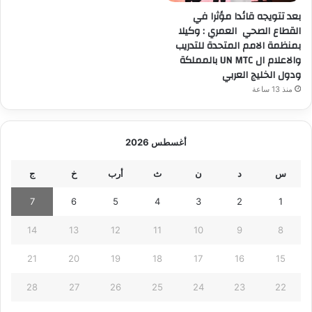
بعد تتويجه قائدا مؤثرا في
القطاع الصحي العمري : وكيلا
بمنظمة الامم المتحدة للتدريب
والاعلام ال UN MTC بالمملكة
ودول الخليج العربي
منذ 13 ساعة
أغسطس 2026
س
د
ن
ث
أرب
خ
ج
7
6
5
4
3
2
1
14
13
12
11
10
9
8
21
20
19
18
17
16
15
28
27
26
25
24
23
22