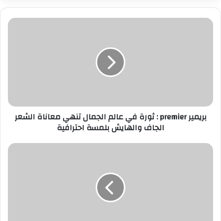
ر
ي
د
ك
ا
ل
إ
ل
ك
ت
ر
بريمير premier : ثورة في عالم الجمال تنهي معاناة الشعر
و
الجاف والهايش بلمسة احترافية
ن
ي