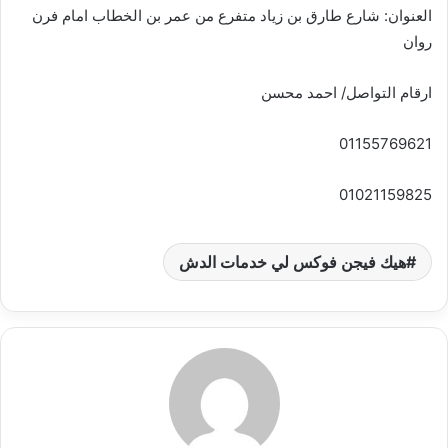
د
العنوان: شارع طارق بن زياد متفرع من عمر بن الخطاب امام فرن
ا
روان
إ
ل
ارقام التواصل/ احمد محسن
ك
ت
01155769621
ر
و
01021159825
ن
ي
ا
هيك فيجن فوكس لي خدمات الدش