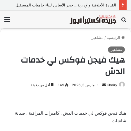
القيادة الأخلاقية والإدارية… حجر الأساس لبناء جامعات المستقبل
بحث
الق
عن
الرئيسية
/
مشاهير
مشاهير
هيك فيجن فوكس لي خدمات
الدش
Khairy
أ
مارس 3, 2026
149
أقل من دقيقة
ر
س
ل
هيك فيجن فوكس لي خدمات الدش . كاميرات المراقبة . صيانة
ب
شاشات
ر
ي