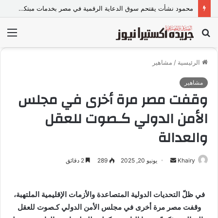
أحمد سيد سعد.. «جدع الدفعة» اللي اختار إن نجاحه ما يكونش لنفسه بس
بحث
الق
عن
الرئيسية
/
مشاهير
مشاهير
وقفت مصر مرة أخرى في مجلس
الأمن الدولي كـصوت للعقل
والعدالة
Khairy
أ
يونيو 20, 2025
289
2 دقائق
ر
س
‎في ظلّ التحديات الدولية المتصاعدة والأزمات الإقليمية الملتهبة،
ل
وقفت مصر مرة أخرى في مجلس الأمن الدولي كـصوت للعقل
ب