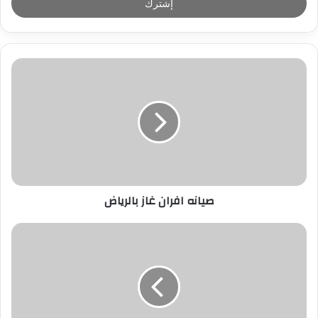
ل
ب
ر
ي
د
ك
ا
ل
إ
ل
ك
ت
ر
صيانه افران غاز بالرياض
و
ن
ي