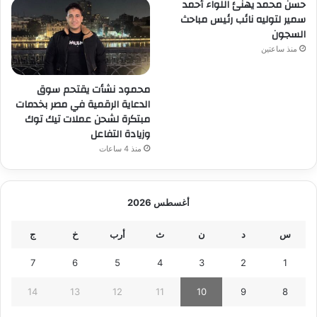
حسن محمد يهنئ اللواء أحمد
سمير لتوليه نائب رئيس مباحث
السجون
منذ ساعتين
محمود نشأت يقتحم سوق
الدعاية الرقمية في مصر بخدمات
مبتكرة لشحن عملات تيك توك
وزيادة التفاعل
منذ 4 ساعات
أغسطس 2026
س
د
ن
ث
أرب
خ
ج
7
6
5
4
3
2
1
14
13
12
11
10
9
8