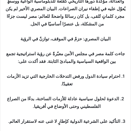
ر
والعدالة، مؤكدةً دورها التاريخي كقلعة للدبلوماسية الواعية ووسطٍ
ي
يُعوّل عليه في إطفاء نيران الصراعات. البيان المصري الأخير لم يكن
د
مجرد كلماتٍ تُلقى، بل كان رسالةً واضحةً للعالم: مصر ليست جزءًا
ا
من المشكلة، بل عنصرًا أساسيًا في الحل.
إ
ل
ك
ت
‎جاءت كلمة مصر في مجلس الأمن معبّرةً عن رؤية استراتيجية تجمع
ر
بين الواقعية السياسية والمبادئ الثابتة. فقد أكدت على:
و
ن
‎1. احترام سيادة الدول ورفض التدخلات الخارجية التي تزيد الأزمات
ي
تعقيدًا.
ا
‎2. الدعوة لحلول سياسية عادلة للأزمات الساخنة، بدءًا من الصراع
الفلسطيني وحتى الأوضاع في أفريقيا.
‎3. التأكيد على الشرعية الدولية كإطارٍ لا غنى عنه لاستقرار العالم.