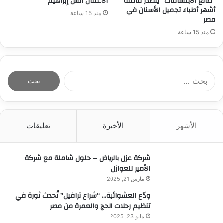
“صانع الابتسامات” يتصدر قائمة
الأعمال أنس إبراهيم
أشهر أطباء تجميل الأسنان في
منذ 15 ساعة
مصر
منذ 15 ساعة
ا
ل
ب
ح
ث
الأشهر
الأخيرة
تعليقات
ع
ن
:
شركة عزل بالرياض – حلول شاملة مع شركة
الأمير للعوازل
مارس 21, 2025
ودّع العشوائية… “شراع ترافيل” تُحدث ثورة في
تنظيم رحلات الحج والعمرة من مصر
مايو 23, 2025