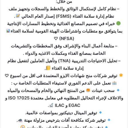
من خلال:
– نظام كامل لإستكمال الوثائق والخطط والسجلات وتجهيز ملف
نظام إدارة سلامة الغذاء (FSMS) إصدار العام الحالي
.
خبراء في تصميم المصانع الغذائية وتخطيط المسارات الإنتاجية
بما يتوافق مع متطلبات واشتراطات الهيئة القومية لسلامة الغذاء
(NFSA) ♡
– متابعة أعمال البناء والإشراف وفق المخططات والتشريعات
الخاصة بمصانع الغذاء ومكملات الاغذيه والدواء .
– تحليل الاحتياجات التدريبية (TNA) وتأهيل العاملين لتفعيل نظام
إدارة سلامة الغذاء
.
توفير شركات منح شهادات الايزو المعتمدة فى اقل من اسبوع ♡
نعمل على الدعم الفوري لاستيفاء المتطلبات الخاصة ب :
سحب عينات
من المنتج النهائي والخام والمسحات والمياه
والاعلاف لإجراء التحاليل المطلوبه في معامل معتمدة ISO 17025 و
EGAC و ILAC
.
توفير الميتال ديتيكتور بمواصفات عالمية.
توفير شركة مكافحة آفات بترخيص مزاولة مهنة
.
توفير شركة معايرة أجهزة القياس والموازين
.