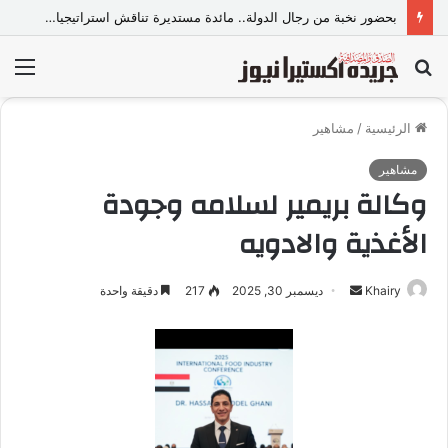
بحضور نخبة من رجال الدولة.. مائدة مستديرة تناقش استراتيجيات المواجهة القانونية لخطاب الكراهية والتطرف
بحث
الق
عن
الرئيسية
/
مشاهير
مشاهير
وكالة بريمير لسلامه وجودة
الأغذية والادويه
Khairy
أ
ديسمبر 30, 2025
217
دقيقة واحدة
ر
س
ل
ب
ر
ي