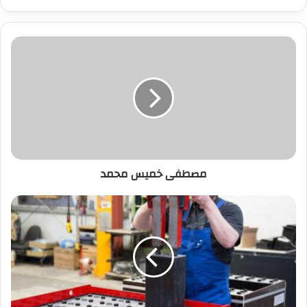
ر
ي
د
ك
ا
ل
إ
ل
ك
ت
ر
مصطفى خميس محمد
و
ن
ي