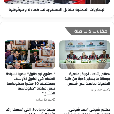
البطاريات المحلية مقابل المستوردة… كفاءة وموثوقية
مقالات ذات صلة
«عالم رشاد».. تجربة إعلامية
” كشري ابو طارق” سفيرا لسياحة
ورسالة ماجستير ذكية من كلية
الطعام في الشرق الأوسط..
الطفولة بجامعة عين شمس.
ويستضيف 50 سفيرا ودبلوماسيا
ضمن مبادرة “دبلوماسية
منذ 52 دقيقة
الكشري”
منذ 12 ساعة
دكتور شوقي أحمد شوقي..
منصة Footuno، التي أسسها رائد