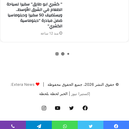
© حقوق النشر 2026، جميع الحقوق محفوظة |
Extera News:
إكستيرا نيوز
| الخبر لحظة بلحظة
فيسبوك
تويتر
يوتيوب
انستقرام