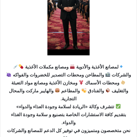
د
ا
إ
ل
ك
ت
ر
و
ن
لمصانع الأغذية والأدوية
ومصانع مكملات الأغذية
ي
والشركات
والمطاحن ومحطات التصدير للخضروات والفواكه
ا
ومحطات الأسماك
ومخازن الأغذية ومصانع مواد التعبئة
والتغليف
والفنادق
والمطاعم
والهايبر ماركت والمحال
التجارية.
تتشرف وكالة «الريادة لسلامة وجودة العذاء والدواء»
بتقديم كافة الاستشارات الخاصة بتصنيع و سلامة وجودة الغذاء
والدواء.
نحن متخصصون ومتميزون في توفير كل الدعم للمصانع والشركات