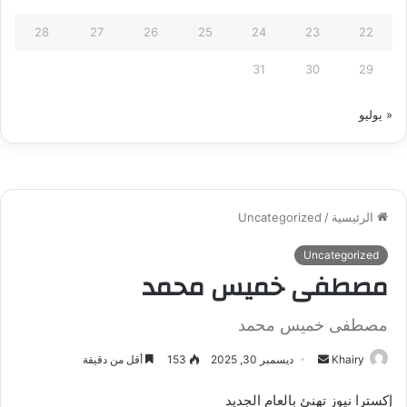
28
27
26
25
24
23
22
31
30
29
« يوليو