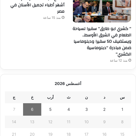
أشهر أطباء تجميل الأسنان في
مصر
منذ 15 ساعة
” كشري ابو طارق” سفيرا لسياحة
الطعام في الشرق الأوسط..
ويستضيف 50 سفيرا ودبلوماسيا
ضمن مبادرة “دبلوماسية
الكشري”
منذ 12 ساعة
أغسطس 2026
س
د
ن
ث
أرب
خ
ج
7
6
5
4
3
2
1
14
13
12
11
10
9
8
21
20
19
18
17
16
15