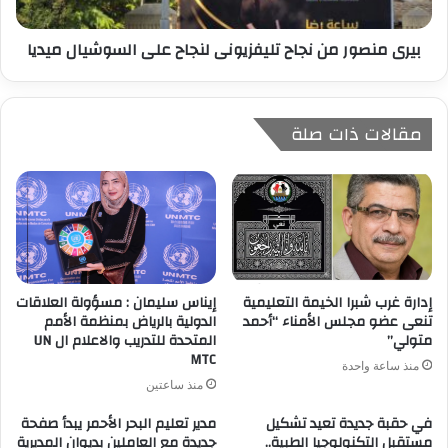
بيرى منصور من نجاح تليفزيونى لنجاح على السوشيال ميديا
مقالات ذات صلة
إدارة غرب شبرا الخيمة التعليمية
إيناس سليمان : مسؤولة العلاقات
تنعى عضو مجلس الأمناء “أحمد
الدولية بالرياض بمنظمة الأمم
متولي”
المتحدة للتدريب والاعلام ال UN
MTC
منذ ساعة واحدة
منذ ساعتين
في حقبة جديدة تعيد تشكيل
مدير تعليم البحر الأحمر يبدأ صفحة
مستقبل التكنولوجيا الطبية..
جديدة مع العاملين بديوان المديرية