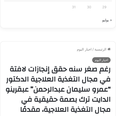
31
30
29
« يوليو