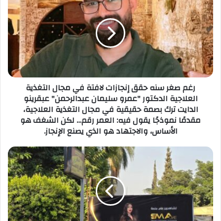
ك
ا
ل
إ
ل
ك
ت
ر
رغم صغر سنه حقق إنجازات لافتة في مجال التغذية
و
العلاجية الدكتور "عمرو سليمان عبدالرحمن" عبقرينو
ن
الدايت ترك بصمة حقيقية في مجال التغذية العلاجية،
ي
مقدمًا نموذجًا يقول فيه: العمر رقم… لكن الشغف هو
الأساس، والاجتهاد هو الذي يصنع الإنجاز.