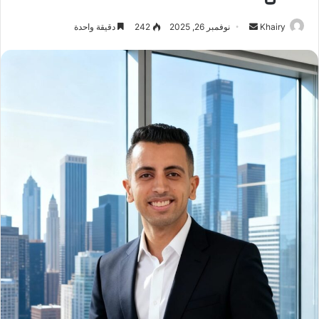
Khairy
أ
نوفمبر 26, 2025
242
دقيقة واحدة
ر
س
ل
ب
ر
ي
د
ا
إ
ل
ك
ت
ر
و
ن
ي
ا