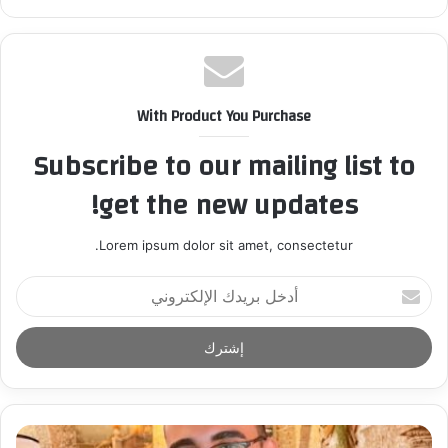
With Product You Purchase
Subscribe to our mailing list to
get the new updates!
Lorem ipsum dolor sit amet, consectetur.
أ
د
خ
ل
ب
ر
ي
د