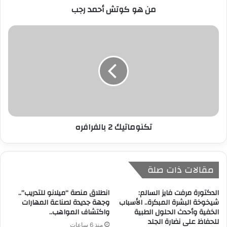
من هو كوتش أحمد رجب
و
ن
ي
تكنوماتيك 2 بالفرافره
مقالات ذات صلة
الدكتورة مرفت فايز السالم:
انطلاق منصة “ميلانو للتدريب”..
شيخوخة البشرة المبكرة.. الأسباب
وجهة جديدة لصناعة المهارات
الخفية وأحدث الحلول الطبية
واكتشاف المواهب..
للحفاظ على نضارة الجلد
منذ 6 ساعات