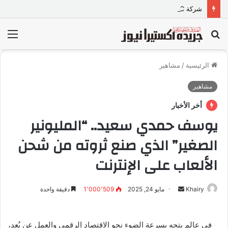
شركة TORQTRAC تطلق منصة رقمية متكاملة لخدمات وقطع غيار المعدات الثقيلة في مصر
بحث
الق
عن
الرئيسية
/
مشاهير
مشاهير
أخر الأخبار
يوسف حمدي سعيد.. “المليونير
الصغير” الذي صنع ثروته من شحن
الألعاب على الإنترنت
Khairy
أ
مايو 24, 2025
1٬000٬509
دقيقة واحدة
ر
س
في عالم يتجه بسرعة الضوء نحو الاقتصاد الرقمي والعمل عن بُعد،
ل