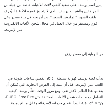
يبرز اسم يوسف علي سعيد كلقب لافت للانتباه، خاصة بين جيله من
ب
ر
المراهقين والشباب. يوسف، الذي لا يتجاوز عمره 24 عامًا، يُعرف
ي
بلقبه الشهير “المليونير الصغير”، بعد أن نجح في بناء مصدر دخل
د
قوي ومستقر من خلال العمل في مجال شحن الألعاب الإلكترونية
ا
عبر الإنترنت.
إ
ل
ك
ت
من الهواية إلى مصدر رزق
ر
و
ن
ي
بدأت قصة يوسف كهواية بسيطة، إذ كان يقضي ساعات طويلة في
ا
اللعب عبر الإنترنت، قبل أن ينتبه إلى الفرص التجارية التي يُمكن أن
يقدمها هذا العالم الافتراضي. ومع مرور الوقت، تعلّم يوسف كيفية
التعامل مع منصات شحن الألعاب المختلفة مثل PUBG، Free Fire،
وCall of Duty، ليبدأ بتقديم خدماته لأصدقائه مقابل مبالغ رمزية.