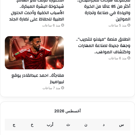
مجموعة شركات ملجراميكال..
الدكتورة مرفت فايز السالم:
أكثر من 85 عامًا من الخبرة
شيخوخة البشرة المبكرة..
والريادة في صناعة وتجارة
الأسباب الخفية وأحدث الحلول
الموازين
الطبية للحفاظ على نضارة الجلد
منذ 5 ساعات
منذ 6 ساعات
انطلاق منصة “ميلانو للتدريب”..
وجهة جديدة لصناعة المهارات
واكتشاف المواهب..
منذ 6 ساعات
مفاجأة.. احمد عبدالقادر يوقع
لبيراميدز
منذ 7 ساعات
أغسطس 2026
س
د
ن
ث
أرب
خ
ج