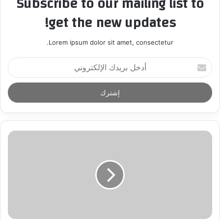
Subscribe to our mailing list to
get the new updates!
Lorem ipsum dolor sit amet, consectetur.
أ
د
خ
ل
ب
ر
ي
د
ك
ا
ل
إ
ل
ك
ت
ر