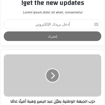
get the new updates!
Lorem ipsum dolor sit amet, consectetur.
أ
د
خ
ل
ب
ر
ي
د
ك
ا
ل
إ
ل
ك
ت
ر
حزب الجبهة الوطنية يعيّن عبد البصير وهبة أمينًا عامًا
و