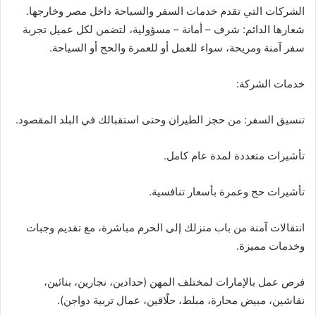
د
الشركات التي تقدم خدمات السفر والسياحة داخل مصر وخارجها.
ا
شعارها الدائم: شرف – أمانة – مسؤولية، لتضمن لكل عميل تجربة
إ
سفر آمنة ومريحة، سواء للعمل أو للعمرة والحج أو السياحة.
ل
ك
خدمات الشركة:
ت
ر
تنسيق السفر: من حجز الطيران وحتى استقبالك في البلد المقصود.
و
ن
تأشيرات متعددة لمدة عام كامل.
ي
ا
تأشيرات حج وعمرة بأسعار تنافسية.
انتقالات آمنة من باب منزلك إلى الحرم مباشرة، مع تقديم وجبات
وخدمات مميزة.
فرص عمل بالإمارات لمختلف المهن (حدادين، نجارين، بنائين،
نقاشين، مبيض محارة، مبلط، حلّاقين، عمال تربية دواجن).