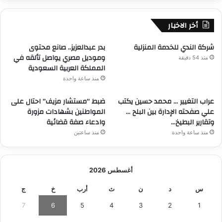
أخر الاخبار
شركة الندي للخدمة المنزلية
بدر عبدالعزيز.. صانع محتوى
وموديل مصري يواصل تألقه في
منذ 54 دقيقة
المملكة العربية السعودية
منذ ساعة واحدة
عراب التغيير … محمد حسين يكتب
ضبط “مستشار مزيف” احتال على
علي صفحته الإدارة بين البلح …
المواطنين بشهادات مزورة
وتقارير البطيخ…
وادعاء صفة قضائية
منذ ساعة واحدة
منذ ساعتين
أغسطس 2026
س
د
ن
ث
أرب
خ
ج
7
6
5
4
3
2
1