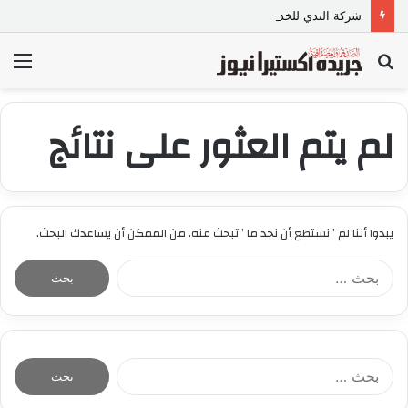
شركة الندي للخدمة المنزلية
بحث
الق
عن
لم يتم العثور على نتائج
يبدوا أننا لم ’ نستطع أن نجد ما ’ تبحث عنه. من الممكن أن يساعدك البحث.
ا
ل
ب
ح
ث
ع
ا
ن
ل
:
ب