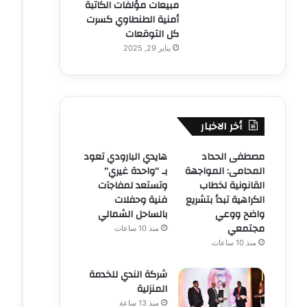
مبيعات مؤلفات الكاتبة
أمنية الطنطاوي كسرت
كل التوقعات
يناير 29, 2025
أخر الاخبار
مصطفى الحداد
هايدي البارودي تعود
المحامى: المواجهة
بـ “واحدة غيري”
القانونية لخطاب
وتستعد لمفاجآت
الكراهية تبدأ بتشريع
فنية وحفلات
واضح ووعي
بالساحل الشمالي
مجتمعي
منذ 10 ساعات
منذ 10 ساعات
شركة الندي للخدمة
المنزلية
منذ 13 ساعة