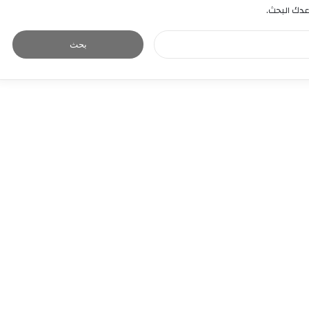
اعدك البحث.
ا
ل
ب
ح
ث
ع
ن
: