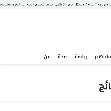
شاهير
رياضة
صحة
فن
ئج