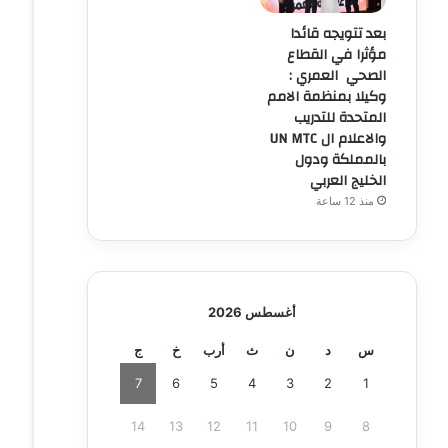
بعد تتويجه قائدا
مؤثرا في القطاع
الصحي العمري :
وكيلا بمنظمة الامم
المتحدة للتدريب
والاعلام ال UN MTC
بالمملكة ودول
الخليج العربي
منذ 12 ساعة
أغسطس 2026
س
د
ن
ث
أرب
خ
ج
7
6
5
4
3
2
1
14
13
12
11
10
9
8