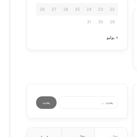
28
27
26
25
24
23
22
31
30
29
« يوليو