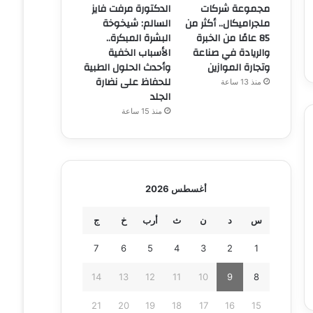
مجموعة شركات
الدكتورة مرفت فايز
ملجراميكال.. أكثر من
السالم: شيخوخة
85 عامًا من الخبرة
البشرة المبكرة..
والريادة في صناعة
الأسباب الخفية
وتجارة الموازين
وأحدث الحلول الطبية
للحفاظ على نضارة
منذ 13 ساعة
الجلد
منذ 15 ساعة
أغسطس 2026
س
د
ن
ث
أرب
خ
ج
7
6
5
4
3
2
1
14
13
12
11
10
9
8
21
20
19
18
17
16
15