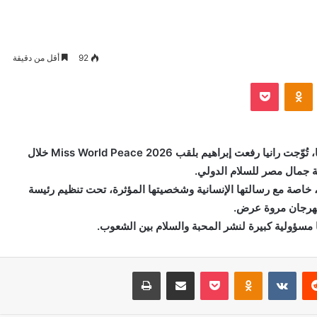
92
أقل من دقيقة
VKontak
Odnoklassniki
بوكيت
في خطوة جديدة تؤكد حضور المرأة المصرية عالميًا، تُوّجت رانيا رفعت إبراهيم بلقب Miss World Peace 2026 خلال
 جمال مصر للسلام الدولي.
يم، خاصة مع رسالتها الإنسانية وشخصيتها المؤثرة، تحت تنظيم رئيسة
هرجان مروة عرض.
ا مسؤولية كبيرة لنشر المحبة والسلام بين الشعوب.
‏Reddit
‏VKontakte
Odnoklassniki
بوكيت
مشاركة عبر البريد
طباعة