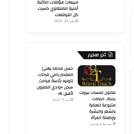
مبيعات مؤلفات الكاتبة
أمنية الطنطاوي كسرت
كل التوقعات
يناير 29, 2025
أخر الاخبار
حسن محمد يهنئ
المقدم رامي فرحات
لتوليه رئاسة مباحث
سجن «وادي النطرون
صالون لمسات بيروت
تأهيل 6»
بجدة.. خدمات
منذ 11 ساعة
متنوعة للعناية
بالشعر والبشرة
وإطلالة المرأة
منذ ساعة واحدة