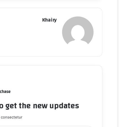
ي
ا
Khairy
rchase
to get the new updates!
 consectetur.