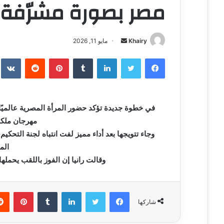
مصر بصورة مشرّفة
Khairy
أ
مايو 11, 2026
ر
فيسبوك
تويتر
لينكدإن
‏Tumblr
بينتيريست
‏Reddit
‏te
س
ل
ب
ر
ي
مهرجان ملكة
د
وجاء تتويجها بعد أداء مميز لفت انتباه لجنة التحك
ا
الم
إ
وقالت رانيا إن الفوز باللقب يحمله
ل
ك
ت
فيسبوك
تويتر
لينكدإن
‏Tumblr
بينتيريست
ر
شاركها
و
ن