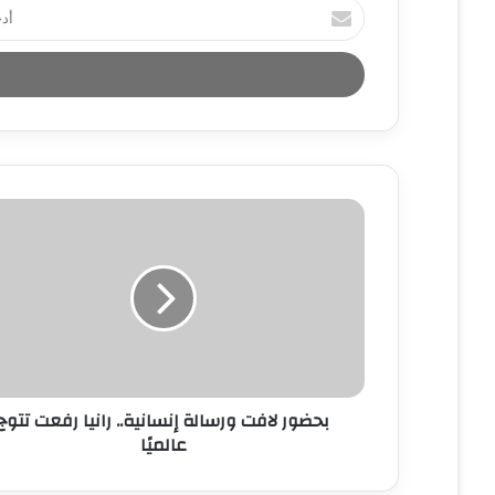
أ
د
خ
ل
ب
ر
ي
د
ك
ا
ل
إ
ل
ك
ت
ر
و
ن
بحضور لافت ورسالة إنسانية.. رانيا رفعت تتوج
ي
عالميًا