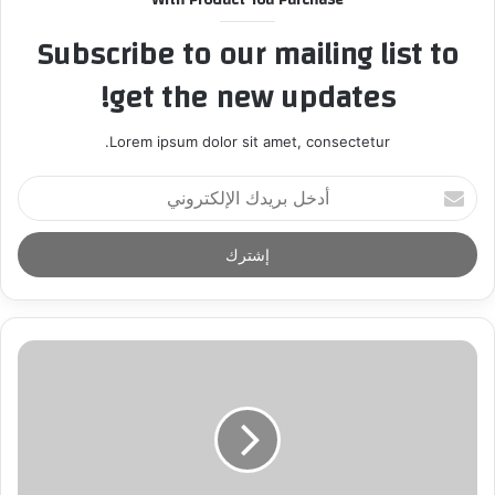
Subscribe to our mailing list to
get the new updates!
Lorem ipsum dolor sit amet, consectetur.
أ
د
خ
ل
ب
ر
ي
د
ك
ا
ل
إ
ل
ك