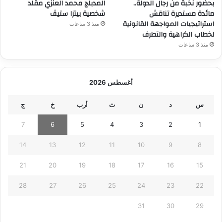
بحضور نخبة من رجال الدولة..
المدبلج محمد العنزي مقلد
مائدة مستديرة تناقش
شخصية بيتزا ستيڤ
استراتيجيات المواجهة القانونية
منذ 3 ساعات
لخطاب الكراهية والتطرف
منذ 3 ساعات
أغسطس 2026
س
د
ن
ث
أرب
خ
ج
7
6
5
4
3
2
1
14
13
12
11
10
9
8
21
20
19
18
17
16
15
28
27
26
25
24
23
22
31
30
29