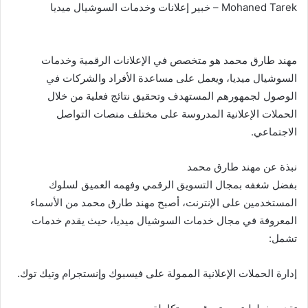
Mohaned Tarek – خبير إعلانات وخدمات السوشيال ميديا
ل
ب
ر
ي
مهند طارق محمد هو متخصص في الإعلانات الرقمية وخدمات
د
السوشيال ميديا، ويعمل على مساعدة الأفراد والشركات في
ا
الوصول لجمهورهم المستهدف وتحقيق نتائج فعلية من خلال
إ
الحملات الإعلانية المدروسة على مختلف منصات التواصل
ل
الاجتماعي.
ك
ت
نبذة عن مهند طارق محمد
ر
بفضل شغفه بمجال التسويق الرقمي وفهمه العميق لسلوك
و
المستخدمين على الإنترنت، أصبح مهند طارق محمد من الأسماء
ن
المعروفة في مجال خدمات السوشيال ميديا، حيث يقدم خدمات
ي
تشمل:
ا
إدارة الحملات الإعلانية الممولة على فيسبوك وإنستجرام وتيك توك.