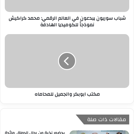
ت
ر
شباب سوريون يبدعون في العالم الرقمي: محمد كراكيش
و
نموذجاً للكوميديا الهادفة
ن
ي
مكتب ابوبكر والجميل للمحاماه
مقالات ذات صلة
بحضور نخبة من رجال الدولة.. مائدة