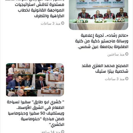
مستديرة تناقش استراتيجيات
المواجهة القانونية لخطاب
الكراهية والتطرف
منذ 3 ساعات
«عالم رشاد».. تجربة إعلامية
ورسالة ماجستير ذكية من كلية
الطفولة بجامعة عين شمس.
منذ ساعتين
المدبلج محمد العنزي مقلد
شخصية بيتزا ستيڤ
منذ 3 ساعات
” كشري ابو طارق” سفيرا لسياحة
الطعام في الشرق الأوسط..
ويستضيف 50 سفيرا ودبلوماسيا
ضمن مبادرة “دبلوماسية
الكشري”
منذ 14 ساعة