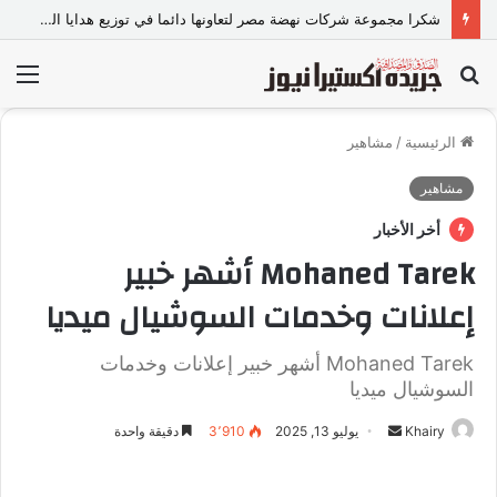
«عالم رشاد».. تجربة إعلامية ورسالة ماجستير ذكية من كلية الطفولة بجامعة عين شمس.
بحث
الق
عن
الرئيسية
/
مشاهير
مشاهير
أخر الأخبار
Mohaned Tarek أشهر خبير
إعلانات وخدمات السوشيال ميديا
Mohaned Tarek أشهر خبير إعلانات وخدمات
السوشيال ميديا
Khairy
أ
يوليو 13, 2025
3٬910
دقيقة واحدة
ر
س