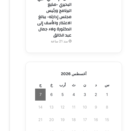
البحيري -مذيع
البرنامج ورئيس
مجلس إدارته- ببالغ
الاعتذار والأسف إلى
الدكتورة ولاء جمال
عبد الخالق
منذ 21 ساعة
أغسطس 2026
س
د
ن
ث
أرب
خ
ج
7
6
5
4
3
2
1
14
13
12
11
10
9
8
21
20
19
18
17
16
15