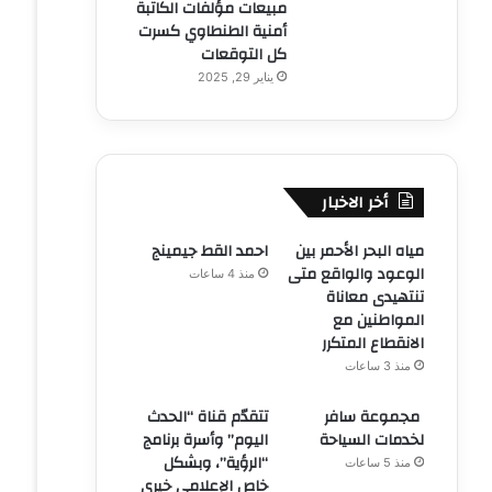
مبيعات مؤلفات الكاتبة
أمنية الطنطاوي كسرت
كل التوقعات
يناير 29, 2025
أخر الاخبار
مياه البحر الأحمر بين
احمد القط جيمينج
الوعود والواقع متى
منذ 4 ساعات
تنتهيدى معاناة
المواطنين مع
الانقطاع المتكرر
منذ 3 ساعات
مجموعة سافر
تتقدّم قناة “الحدث
لخدمات السياحة
اليوم” وأسرة برنامج
“الرؤية”، وبشكل
منذ 5 ساعات
خاص الإعلامي خيري