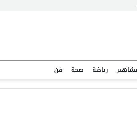
والواقع متى تنتهيدى معاناة المواطنين مع الانقطاع المتكرر
شاهير
رياضة
صحة
فن