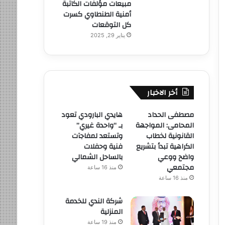
مبيعات مؤلفات الكاتبة
أمنية الطنطاوي كسرت
كل التوقعات
يناير 29, 2025
أخر الاخبار
مصطفى الحداد
هايدي البارودي تعود
المحامى: المواجهة
بـ “واحدة غيري”
القانونية لخطاب
وتستعد لمفاجآت
الكراهية تبدأ بتشريع
فنية وحفلات
واضح ووعي
بالساحل الشمالي
مجتمعي
منذ 16 ساعة
منذ 16 ساعة
شركة الندي للخدمة
المنزلية
منذ 19 ساعة