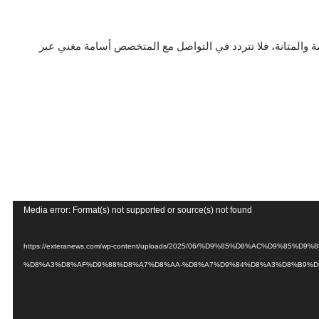
 والمتانة، فلا تتردد في التواصل مع المتخصص أسامة مغني عبر
Media error: Format(s) not supported or source(s) not found
https://exteranews.com/wp-content/uploads/2025/06/%D9%85%D8%AC%D9%85%D9%88%D8%B9-
%D8%A3%D8%AF%D9%88%D8%A7%D8%AA-%D8%A7%D9%84%D8%A3%D8%B9%D9%85