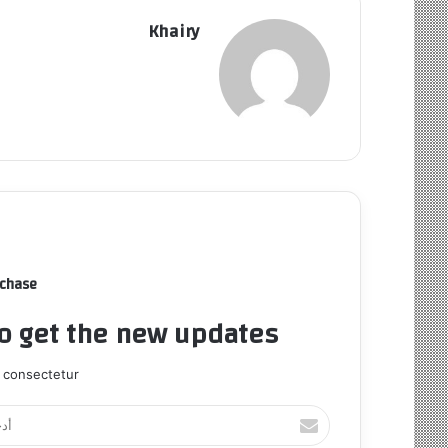
Khairy
rchase
to get the new updates!
 consectetur.
أ
د