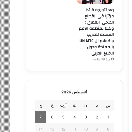
بعد تتويجه قائدا
مؤثرا في القطاع
الصحي العمري :
وكيلا بمنظمة الامم
المتحدة للتدريب
والاعلام ال UN MTC
بالمملكة ودول
الخليج العربي
منذ 18 ساعة
أغسطس 2026
س
د
ن
ث
أرب
خ
ج
7
6
5
4
3
2
1
14
13
12
11
10
9
8