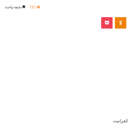
737
دقيقة واحدة
VKontak
Odnoklassniki
بوكيت
لجرانيت