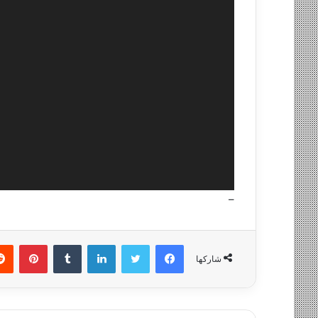
–
فيسبوك
تويتر
لينكدإن
‏Tumblr
بينتيريست
شاركها