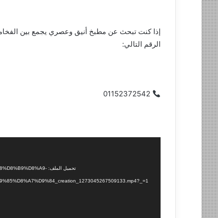
إذا كنت تبحث عن مطبخ أنيق وعصري يجمع بين الفخامة
الرقم التالي:
01152372542
مشغل
الفيديو
تحميل الملف: %D8%A9
%D8%A7%D9%84_creation_1273045267509133.mp4?_=1