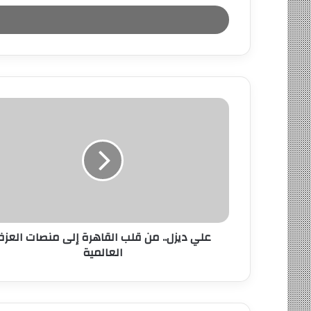
خ
ل
ب
ر
ي
د
ك
ا
ل
إ
ل
ك
ت
ر
و
ن
علي ديزل.. من قلب القاهرة إلى منصات العز
ي
العالمية