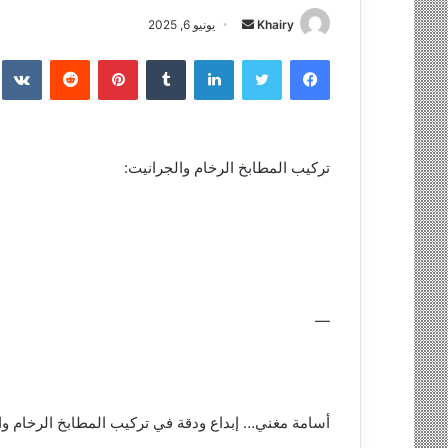
Khairy
أ
يونيو 6, 2025
ر
فيسبوك
تويتر
لينكدإن
‏Tumblr
بينتيريست
‏Reddit
‏te
س
ل
ب
ر
تركيب المطابخ الرخام والجرانيت:
ي
د
ا
إ
ل
ك
ت
—
ر
و
ن
ي
أسامة مغني… إبداع ودقة في تركيب المطابخ الرخام وا
ا