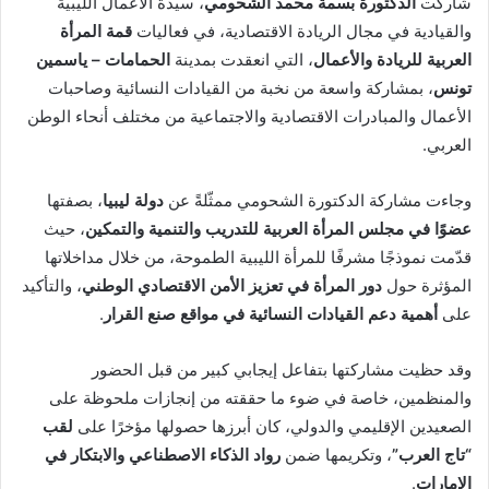
شاركت
الدكتورة بسمة محمد الشحومي
، سيدة الأعمال الليبية
ر
ي
والقيادية في مجال الريادة الاقتصادية، في فعاليات
قمة المرأة
د
العربية للريادة والأعمال
، التي انعقدت بمدينة
الحمامات – ياسمين
ا
تونس
، بمشاركة واسعة من نخبة من القيادات النسائية وصاحبات
إ
الأعمال والمبادرات الاقتصادية والاجتماعية من مختلف أنحاء الوطن
ل
العربي.
ك
ت
وجاءت مشاركة الدكتورة الشحومي ممثّلةً عن
دولة ليبيا
، بصفتها
ر
عضوًا في مجلس المرأة العربية للتدريب والتنمية والتمكين
، حيث
و
قدّمت نموذجًا مشرفًا للمرأة الليبية الطموحة، من خلال مداخلاتها
ن
المؤثرة حول
دور المرأة في تعزيز الأمن الاقتصادي الوطني
، والتأكيد
ي
على
أهمية دعم القيادات النسائية في مواقع صنع القرار
.
ا
وقد حظيت مشاركتها بتفاعل إيجابي كبير من قبل الحضور
والمنظمين، خاصة في ضوء ما حققته من إنجازات ملحوظة على
الصعيدين الإقليمي والدولي، كان أبرزها حصولها مؤخرًا على
لقب
“تاج العرب”
، وتكريمها ضمن
رواد الذكاء الاصطناعي والابتكار في
الإمارات
.