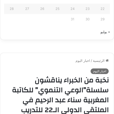
28
27
26
25
24
23
22
31
30
29
« يوليو