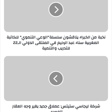
ل
إ
ل
ك
ت
ر
نخبة من الخبراء يناقشون سلسلة"الوعي التنموي" للكاتبة
و
المغربية سناء عبد الرحيم في الملتقى الدولي الـ22
ن
للتدريب والتنمية
ي
شركة ليجاسي ستيتس: عملاق جديد يغير وجه العقار
المصري