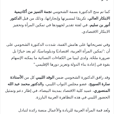
كما تم منح الدكتورة بسمة الشحومي
نجمة التميز من أكاديمية
الابتكار العالي
، تكريمًا لمسيرتها وإنجازاتها، وذلك من قبل
الدكتور
أنور بن سليم
، في لفتة تقدير لجهودها في تمكين المرأة وتحفيز
الابتكار الاقتصادي.
وفي تصريحاتها على هامش القمة، شددت الدكتورة الشحومي على
أن :”تمكين المرأة العربية، اقتصاديًا ودبلوماسيًا، لم يعد خيارًا بل
ضرورة ملحّة. ولدى ليبيا من الكفاءات النسائية ما يمكنه الإسهام
بقوة في إعادة بناء الدولة وتعزيز دورها الإقليمي.”
وقد رافق الدكتورة الشحومي ضمن
الوفد الليبي
كل من
الأستاذة
سارة السويح
، عضو مجلس النواب الليبي، و
الدكتور محمد عبد الله
المنصوري
، عميد كلية الاقتصاد بمدينة البيضاء، في إطار دعم وتمثيل
الحضور الليبي في هذه التظاهرة العربية البارزة.
وتُعد قمة المرأة العربية للريادة والأعمال منصة رائدة لتبادل