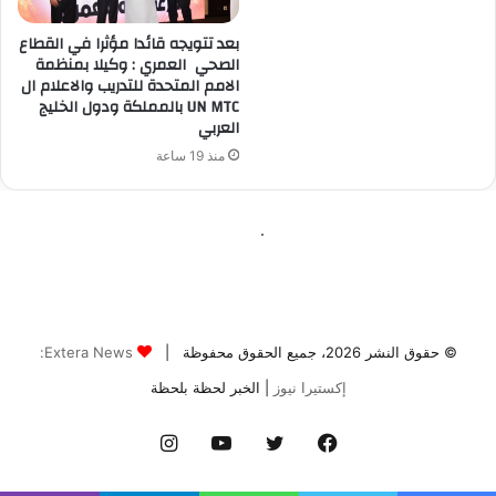
© حقوق النشر 2026، جميع الحقوق محفوظة |
Extera News:
إكستيرا نيوز
| الخبر لحظة بلحظة
فيسبوك
تويتر
يوتيوب
انستقرام