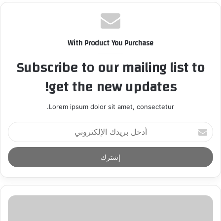
With Product You Purchase
Subscribe to our mailing list to
get the new updates!
Lorem ipsum dolor sit amet, consectetur.
أ
د
خ
ل
ب
ر
ي
د
ك
ا