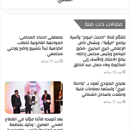
مقالات ذات صلة
تتقدّم قناة “الحدث اليوم” وأسرة
مصطفى الحداد المحامى:
برنامج “الرؤية”، وبشكل خاص
المواجهة القانونية لخطاب
الإعلامي خيري البحيري -مذيع
الكراهية تبدأ بتشريع واضح ووعي
البرنامج ورئيس مجلس إدارته-
مجتمعي
ببالغ الاعتذار والأسف إلى
منذ 17 ساعة
الدكتورة ولاء جمال عبد الخالق
منذ 15 ساعة
هايدي البارودي تعود بـ “واحدة
غيري” وتستعد لمفاجآت فنية
وحفلات بالساحل الشمالي
منذ 17 ساعة
بعد تتويجه قائدا مؤثرا في القطاع
الصحي العمري : وكيلا بمنظمة