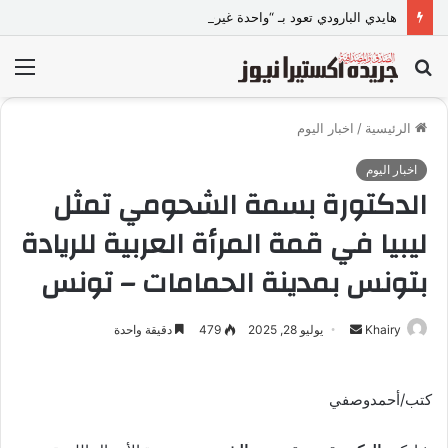
هايدي البارودي تعود بـ “واحدة غيري” وتستعد لمفاجآت فنية وحفلات بالساحل الشمالي
بحث
الق
عن
الرئيسية
/
اخبار اليوم
اخبار اليوم
الدكتورة بسمة الشحومي تمثل
ليبيا في قمة المرأة العربية للريادة
بتونس بمدينة الحمامات – تونس
Khairy
أ
يوليو 28, 2025
479
دقيقة واحدة
ر
س
كتب/أحمدوصفي
ل
ب