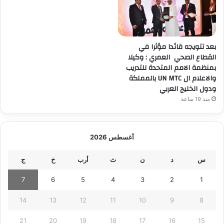
بعد تتويجه قائدا مؤثرا في
القطاع الصحي العمري : وكيلا
بمنظمة الامم المتحدة للتدريب
والاعلام ال UN MTC بالمملكة
ودول الخليج العربي
منذ 19 ساعة
أغسطس 2026
س
د
ن
ث
أرب
خ
ج
7
6
5
4
3
2
1
14
13
12
11
10
9
8
21
20
19
18
17
16
15