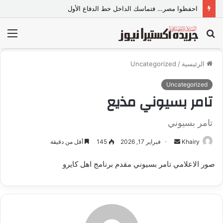
احفظوا مصر… فتماسك الداخل خط الدفاع الأول
بحث
الق
عن
الرئيسية
/
Uncategorized
Uncategorized
تامر بسيوني مذيع
تامر بسيوني
Khairy
أ
فبراير 17, 2026
145
أقل من دقيقة
ر
صور الاعلامي تامر بسيوني مقدم برنامج اهل كايرو
س
ل
ب
ر
ي