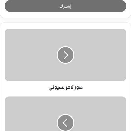
خ
ل
ب
ر
ي
د
ك
ا
ل
إ
ل
ك
ت
ر
صور تامر بسيوني
و
ن
ي