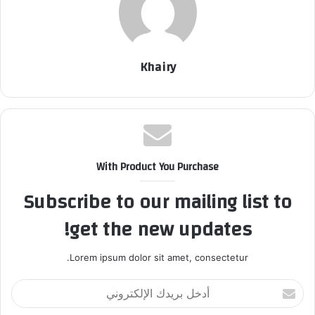
د
ا
إ
ل
Khairy
ك
ت
ر
و
ن
ي
With Product You Purchase
ا
Subscribe to our mailing list to
get the new updates!
Lorem ipsum dolor sit amet, consectetur.
أ
د