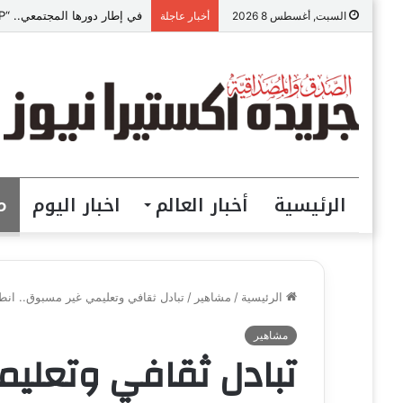
في إطار دورها المجتمعي.. “VIP للمقاولات” ببني سويف تطلق مبادرة “تعالي أقدم على تصالح” بالمجان
السبت, أغسطس 8 2026
أخبار عاجلة
الرئيسية
أخبار العالم
اخبار اليوم
م
الرئيسية
/
مشاهير
/
تبادل ثقافي وتعليمي غير مسبوق.. انط
مشاهير
تبادل ثقافي وتعليم