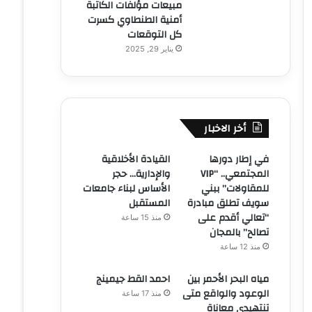
مبيعات مؤلفات الكاتبة
أمنية الطنطاوي كسرت
كل التوقعات
يناير 29, 2025
أخر الاخبار
في إطار دورها
القيادة الأخلاقية
المجتمعي.. “VIP
والإدارية… حجر
للمقاولات” ببني
الأساس لبناء جامعات
سويف تطلق مبادرة
المستقبل
“تعالي أقدم على
منذ 15 ساعة
تصالح” بالمجان
منذ 12 ساعة
مياه البحر الأحمر بين
احمد القط جيمينج
الوعود والواقع متى
منذ 17 ساعة
تنتهيدى معاناة