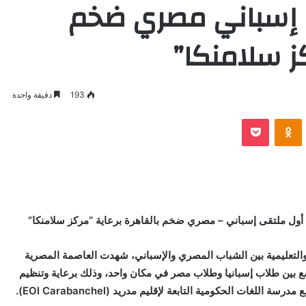
 إسباني مصري ضخم
كز سلامنكا”
193
دقيقة واحدة
VKontak
Odnoklassniki
بوكيت
 أول ملتقى إسباني – مصري ضخم بالقاهرة برعاية “مركز سلامنكا”
 والتعليمية بين الشباب المصري والإسباني، شهدت العاصمة المصرية
 بين طلاب إسبانيا وطلاب مصر في مكان واحد، وذلك برعاية وتنظيم
لغات الحكومية التابعة لإقليم مدريد (EOI Carabanchel).