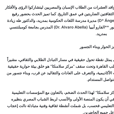
د العشرات من الطلاب الإسبان والمصريين ليتشاركوا الرؤى والأفكار
ثقافتين الضاربتين في عمق التاريخ. كما تميز الحدث بحضور رفيع
المستوى شمل الدكتورة أنخيلا سانتوس (Dª Ángela Santos) مديرة مدرسة اللغات الحكومية بمدريد، والدكتور طه زيادة
(Dr. Taha Ziada) المدرس بجامعة القاهرة، والدكتور **الفارو أبييا (Dr. Alvaro Abella) المدرس بجامعة كومبلتنسي
بمدريد.
ز الحوار وبناء الجسور
مثل نقطة تحول حقيقية في مسار التبادل الطلابي والثقافي، مشيراً
ب القاهرة وتحت سقف “مركز سلامنكا” هو خلق بيئة حوارية حقيقية
ت الأكاديمية، والتعرف على العادات والتقاليد عن قرب، وبناء جسور من
تواصل المستدام.
ز سلامنكا” لهذا الحدث الضخم، بالتعاون مع المؤسسات التعليمية
 في أن يكون المنصة الأولى والأنسب لربط الشباب المصري بنظيره
ب التعليمي فحسب، بل شملت أنشطة ثقافية وفنية متبادلة نالت إعجاب
عل جميع الحاضرين.