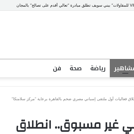
شاهير
رياضة
صحة
فن
لاق فعاليات أول ملتقى إسباني مصري ضخم بالقاهرة برعاية “مركز سلامنكا”
ي غير مسبوق.. انطلاق