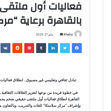
فعاليات أول ملتقى
بالقاهرة برعاية “مر
Khairy
أ
مايو 21, 2026
ر
فيسبوك
تويتر
لينكدإن
‏Tumblr
بينتيريست
‏Reddit
‏te
س
ل
ب
ر
ي
د
تبادل ثقافي وتعليمي غير مسبوق.. انطلاق فعاليات
ا
إ
في خطوة فريدة من نوعها لتعزيز العلاقات الثقافية
ل
القاهرة انطلاق فعاليات أول ملتقى حقيقي ضخم يجمع
ك
وإشراف “مركز سلامنكا” للغات والتدريب، وبالتعاون مع مدرسة ال
ت