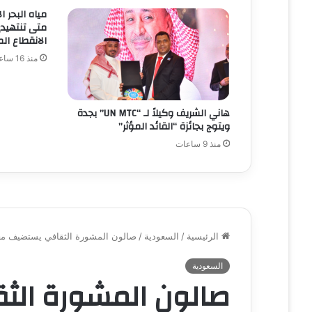
مياه البحر ا
متى تنتهيدى
الانقطاع الم
منذ 16 ساعة
هاني الشريف وكيلاً لـ “UN MTC” بجدة
ويتوج بجائزة “القائد المؤثر”
منذ 9 ساعات