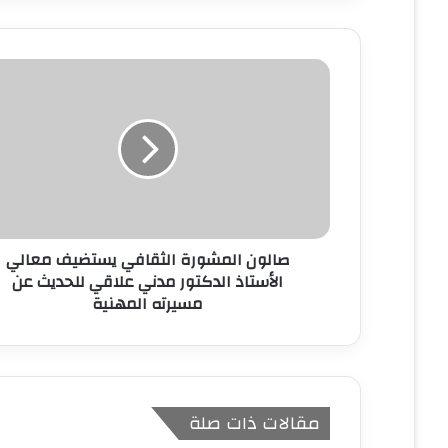
ي
د
ك
ا
ل
إ
ل
ك
ت
ر
و
ن
صالون المشورة الثقافي يستضيف معالي
ي
الأستاذ الدكتور مدني علاقي للحديث عن
مسيرته المهنية
مقالات ذات صلة