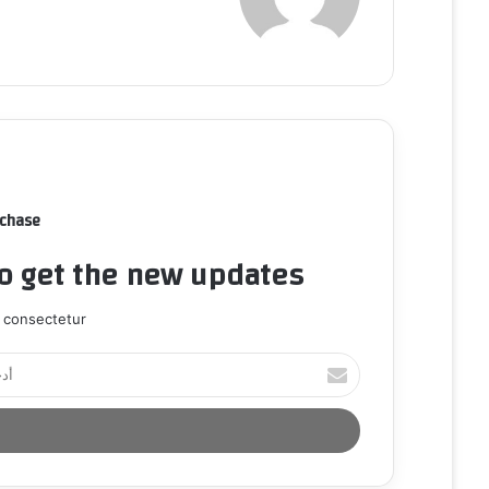
rchase
to get the new updates!
 consectetur.
أ
د
خ
ل
ب
ر