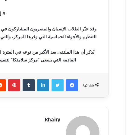
# إ
وقد عبّر الطلاب الإسبان والمصريون المشاركون في ال
التنظيم والأجواء الحماسية التي وفرها المركز، والت
يُذكر أن هذا الملتقى يعد الأكبر من نوعه في الفترة 
القادمة التي يسعى “مركز سلامنكا” لتنفيذه
فيسبوك
تويتر
لينكدإن
‏Tumblr
بينتيريست
شاركها
Khairy