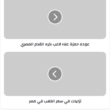
ك
ا
ل
إ
ل
ك
ت
ر
عوده حمزة علاء لاعب كره القدم المصري
و
ن
ي
تزايدت في سعر الذهب في مصر