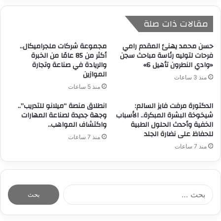
مقالات ذات صلة
حسن محمد يهنئ المقدم رامي
مجموعة شركات ملجراميكال..
فرحات لتوليه رئاسة مباحث سجن
أكثر من 85 عامًا من الخبرة
«وادي النطرون تأهيل 6»
والريادة في صناعة وتجارة
الموازين
منذ 3 ساعات
منذ 5 ساعات
الدكتورة مرفت فايز السالم:
انطلاق منصة “ميلانو للتدريب”..
شيخوخة البشرة المبكرة.. الأسباب
وجهة جديدة لصناعة المهارات
الخفية وأحدث الحلول الطبية
واكتشاف المواهب..
للحفاظ على نضارة الجلد
منذ 7 ساعات
منذ 7 ساعات
ا
ل
ب
ح