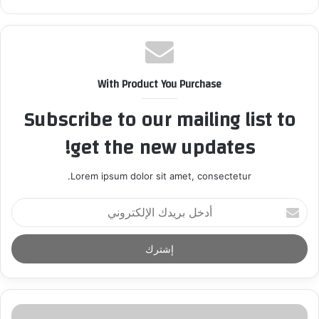
With Product You Purchase
Subscribe to our mailing list to
get the new updates!
Lorem ipsum dolor sit amet, consectetur.
أ
د
خ
ل
ب
ر
ي
د