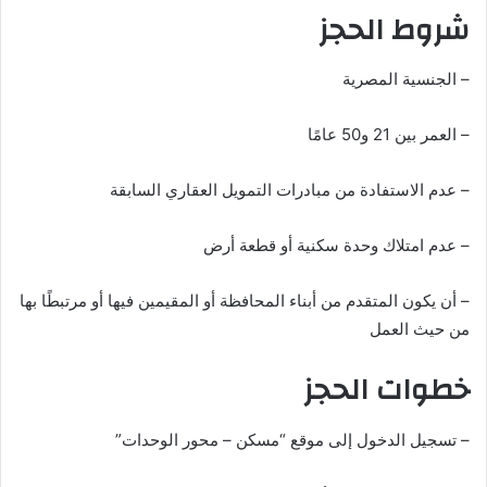
شروط الحجز
ي
د
ا
– الجنسية المصرية
إ
ل
– العمر بين 21 و50 عامًا
ك
ت
– عدم الاستفادة من مبادرات التمويل العقاري السابقة
ر
و
– عدم امتلاك وحدة سكنية أو قطعة أرض
ن
ي
– أن يكون المتقدم من أبناء المحافظة أو المقيمين فيها أو مرتبطًا بها
ا
من حيث العمل
خطوات الحجز
– تسجيل الدخول إلى موقع “مسكن – محور الوحدات”