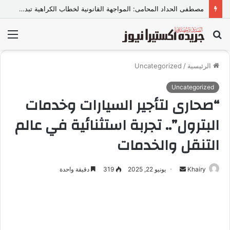
مصطفى الحداد المحامى: المواجهة القانونية لخطاب الكراهية تبدأ بتشريع واضح ووعي مجتمعي
بحث
الق
عن
الرئيسية
/
Uncategorized
Uncategorized
“صحارى لتأجير السيارات وخدمات
البترول”.. تجربة استثنائية في عالم
التنقل والخدمات
Khairy
أ
يونيو 22, 2025
319
دقيقة واحدة
ر
س
ل
ب