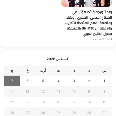
بعد تتويجه قائدا مؤثرا في
القطاع الصحي العمري : وكيلا
بمنظمة الامم المتحدة للتدريب
والاعلام ال UN MTC بالمملكة
ودول الخليج العربي
منذ 9 ساعات
أغسطس 2026
س
د
ن
ث
أرب
خ
ج
7
6
5
4
3
2
1
14
13
12
11
10
9
8
21
20
19
18
17
16
15
28
27
26
25
24
23
22