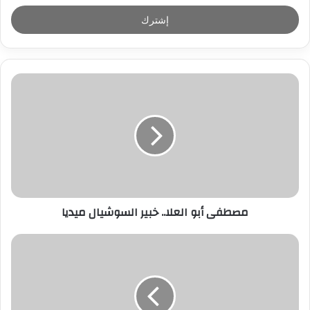
خ
ل
ب
ر
ي
د
ك
ا
ل
إ
ل
ك
ت
ر
مصطفى أبو العلا.. خبير السوشيال ميديا
و
ن
ي