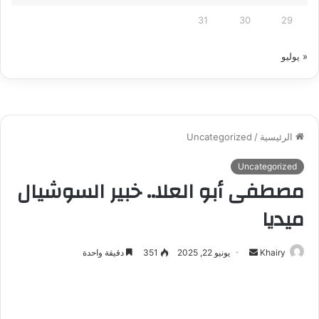
31
30
29
« يوليو