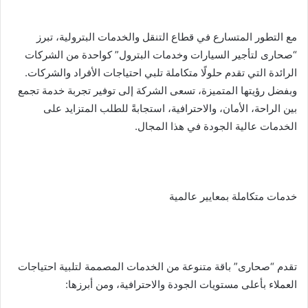
ر
ي
د
مع التطور المتسارع في قطاع التنقل والخدمات البترولية، تبرز
ا
“صحارى لتأجير السيارات وخدمات البترول” كواحدة من الشركات
إ
الرائدة التي تقدم حلولًا متكاملة تلبي احتياجات الأفراد والشركات.
ل
وبفضل رؤيتها المتميزة، تسعى الشركة إلى توفير تجربة خدمة تجمع
ك
بين الراحة، الأمان، والاحترافية، استجابةً للطلب المتزايد على
ت
الخدمات عالية الجودة في هذا المجال.
ر
و
ن
ي
خدمات متكاملة بمعايير عالمية
ا
تقدم “صحارى” باقة متنوعة من الخدمات المصممة لتلبية احتياجات
العملاء بأعلى مستويات الجودة والاحترافية، ومن أبرزها: