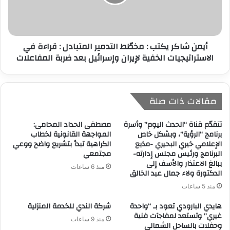
أيمن شاكر يكتب : مخطّط التدمير المتبادل : قراءة في
الاستراتيجيات الخفية لإيران وإسرائيل بعد ضربة المفاعلات
مقالات ذات صلة
تتقدّم قناة “الحدث اليوم” وأسرة
مصطفى الحداد المحامى:
برنامج “الرؤية”، وبشكل خاص
المواجهة القانونية لخطاب
الإعلامي خيري البحيري -مذيع
الكراهية تبدأ بتشريع واضح ووعي
البرنامج ورئيس مجلس إدارته-
مجتمعي
ببالغ الاعتذار والأسف إلى
منذ 6 ساعات
الدكتورة ولاء جمال عبد الخالق
منذ 5 ساعات
هايدي البارودي تعود بـ “واحدة
شركة الندي للخدمة المنزلية
غيري” وتستعد لمفاجآت فنية
منذ 9 ساعات
وحفلات بالساحل الشمالي