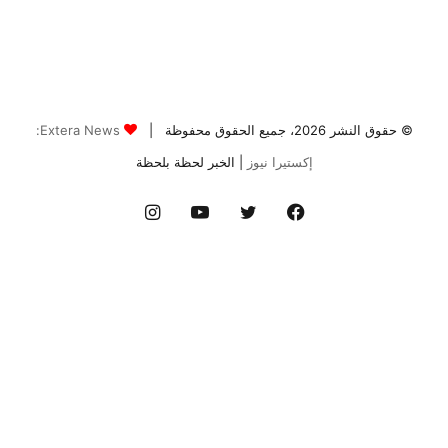
© حقوق النشر 2026، جميع الحقوق محفوظة |
Extera News:
إكستيرا نيوز
| الخبر لحظة بلحظة
فيسبوك
تويتر
يوتيوب
انستقرام