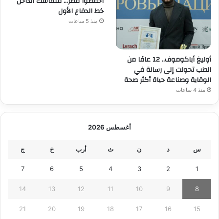
احفظوا مصر… فتماسك الداخل
خط الدفاع الأول
منذ 5 ساعات
أوليغ أباكوموف.. 12 عامًا من
الطب تحولت إلى رسالة في
الوقاية وصناعة حياة أكثر صحة
منذ 4 ساعات
أغسطس 2026
س
د
ن
ث
أرب
خ
ج
7
6
5
4
3
2
1
14
13
12
11
10
9
8
21
20
19
18
17
16
15