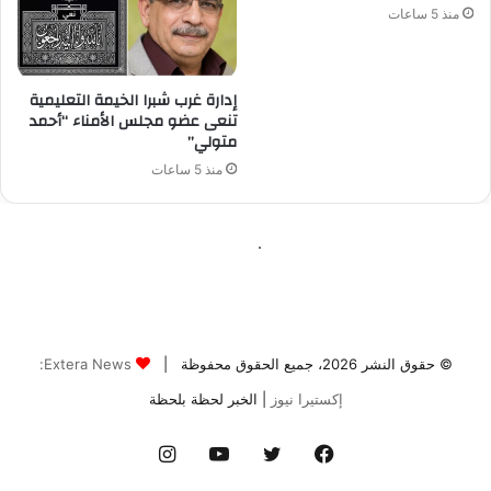
© حقوق النشر 2026، جميع الحقوق محفوظة |
Extera News:
إكستيرا نيوز
| الخبر لحظة بلحظة
فيسبوك
تويتر
يوتيوب
انستقرام