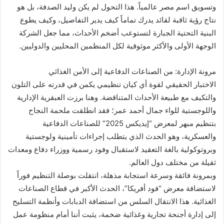
وتسويق اسم مصر عالمياً. هذا التحول لم يكن وليد الصدفة، بل هو
نتاج رؤية ثاقبة لقائد يدرك تماماً كيف يدير التفاصيل، وكيف يطوع
البنية التحتية الجبارة لتستوعب أضخم الأحداث، مما جعل الشركة
الوجهة الأولى والأكثر موثوقية لكل المنظمين المحليين والدوليين.
مرونة الإدارة: من الصناعات الدفاعية إلى الأمن الغذائي
الاختبار الحقيقي لقوة أي كيان تنظيمي يكمن في قدرته على التلون
والتكيف مع طبيعة الأحداث المتناقضة. وهنا برزت العبقرية الإدارية
واللوجستية للواء جمال أحمد عمر؛ فقد انطلقت ملحمة النجاح
بتنظيم مبهر لمعرض “إيديكس 2025” للصناعات الدفاعية
والعسكرية، وهو الحدث الذي يتطلب إجراءات تأمينية ولوجستية
وبروتوكولية بالغة التعقيد لاستقبال وفود رسمية ووزراء دفاع ومعدات
ثقيلة من مختلف دول العالم.
وبمرونة فائقة وسرعة استجابة مذهلة، انتقلت بوصلة التنظيم فوراً
لاستضافة معرض “فود أفريكا”، الحدث الأكبر في قطاع الصناعات
الغذائية. هذا الانتقال السلس من استضافة الدبابات وأنظمة التسليح
إلى إدارة أجنحة تجارية وغذائية ضخمة، يثبت أننا أمام منظومة عمل