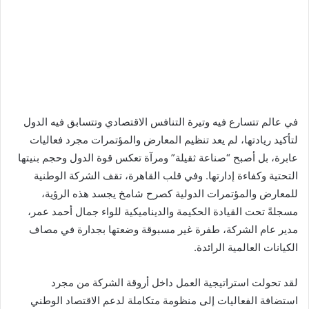
س
ل
ب
ر
ي
د
ا
في عالم تتسارع فيه وتيرة التنافس الاقتصادي وتتسابق فيه الدول
إ
ل
لتأكيد ريادتها، لم يعد تنظيم المعارض والمؤتمرات مجرد فعاليات
ك
عابرة، بل أصبح “صناعة ثقيلة” ومرآة تعكس قوة الدول وحجم بنيتها
ت
التحتية وكفاءة إدارتها. وفي قلب القاهرة، تقف الشركة الوطنية
ر
للمعارض والمؤتمرات الدولية كصرح شامخ يجسد هذه الرؤية،
و
مسجلةً تحت القيادة الحكيمة والديناميكية للواء جمال أحمد عمر،
ن
مدير عام الشركة، طفرة غير مسبوقة وضعتها بجدارة في مصاف
ي
الكيانات العالمية الرائدة.
ا
لقد تحولت استراتيجية العمل داخل أروقة الشركة من مجرد
استضافة الفعاليات إلى منظومة متكاملة لدعم الاقتصاد الوطني