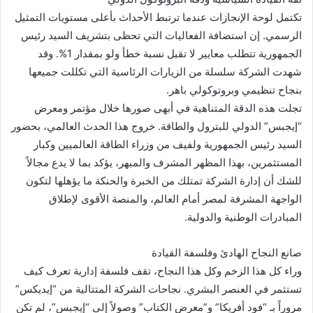
تكتمل لوحة الإنجازات عندما ترتبط الأحداث بأعلى مستويات التمثيل
الرسمي. إن استضافة الفعاليات التي تحظى بتشريف السيد رئيس
الجمهورية تتطلب معايير لا تقبل نسبة خطأ ولو بمقدار 1%. وقد
شهدت الشركة سلسلة من الزيارات الرئاسية التي تكللت جميعها
بنجاح تنظيمي وبروتوكولي باهر.
تجلت هذه الدقة المتناهية في أبهى صورها خلال مؤتمر ومعرض
“إيجبس” الدولي للبترول والطاقة. خروج هذا الحدث العالمي، بحضور
السيد رئيس الجمهورية ولفيف من وزراء الطاقة العالميين وكبار
المستثمرين، بهذا المظهر المشرف والمبهر، يؤكد بما لا يدع مجالاً
للشك أن إدارة الشركة تمتلك من الخبرة والحنكة ما يؤهلها لتكون
الواجهة المشرفة لمصر أمام العالم، والمنصة الأقوى لإطلاق
المبادرات الوطنية والدولية.
صانع النجاح الهادئ وفلسفة القيادة
وراء كل هذا الزخم وكل هذا النجاح، تقف فلسفة إدارية تعرف كيف
تستثمر في العنصر البشري. نجاحات الشركة المتتالية من “إيديكس”
مروراً بـ “فود أفريكا” و”معرض الكتاب” وصولاً إلى “إيجبس”، لم تكن