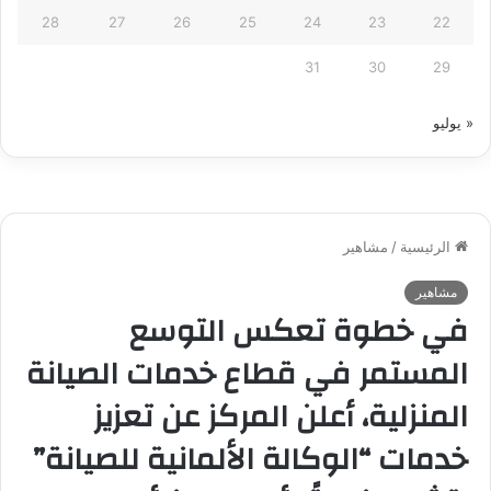
28
27
26
25
24
23
22
31
30
29
« يوليو