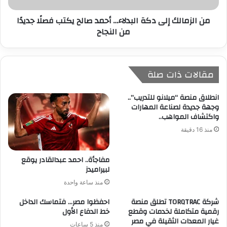
من الزمالك إلى دكة البدلاء… أحمد صالح يكتب فصلًا جديدًا
من النجاح
مقالات ذات صلة
انطلاق منصة “ميلانو للتدريب”..
وجهة جديدة لصناعة المهارات
واكتشاف المواهب..
منذ 16 دقيقة
مفاجأة.. احمد عبدالقادر يوقع
لبيراميدز
منذ ساعة واحدة
شركة TORQTRAC تطلق منصة
احفظوا مصر… فتماسك الداخل
رقمية متكاملة لخدمات وقطع
خط الدفاع الأول
غيار المعدات الثقيلة في مصر
منذ 5 ساعات