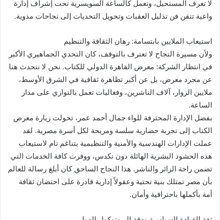
لا تعرف المستحيل، وتعمل كالساعة السويسرية تحت إشراف إدارة
واعية تتقن فن تذليل العقبات وتحويل التحديات إلى نجاحات مدوية.
استيعاب الملايين بابتسامة: رهان الثقافة والتنظيم
ولأن مسيرة النجاح لا تعترف بالتوقف، كان التحدي الجماهيري الأكبر
في انتظار الشركة: معرض القاهرة الدولي للكتاب. نحن لا نتحدث هنا
عن مجرد معرض، بل عن أكبر تظاهرة ثقافية في الشرق الأوسط،
ملايين الزوار، آلاف الناشرين، وفعاليات تعمل بالتوازي على مدار
الساعة.
بفضل الإدارة المحترفة للواء جمال أحمد عمر، تحولت زيارة معرض
الكتاب إلى تجربة حضارية سلسة ومريحة لكل أسرة مصرية. لقد
عملت الإدارات الهندسية والأمنية والتنظيمية بتناغم تام لاستيعاب
هذه الحشود البشرية الهائلة دون تكدس، ووفرت كافة الخدمات التي
تضمن راحة الزائر والناشر. هذا النجاح الساحق كان أبلغ رسالة للعالم
بأن مصر تمتلك بنية تحتية وعقولاً إدارية قادرة على احتضان ثقافة
أمة بأكملها باحترافية وأمان.
ثقة القيادة السياسية ودقة البروتوكول الدولي