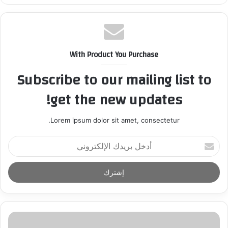
With Product You Purchase
Subscribe to our mailing list to
get the new updates!
Lorem ipsum dolor sit amet, consectetur.
أ
د
خ
ل
ب
ر
ي
د
ك