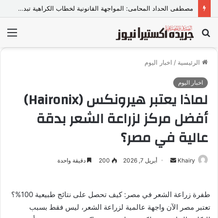
مصطفى الحداد المحامى: المواجهة القانونية لخطاب الكراهية تبدأ بتشريع واضح ووعي مجتمعي
بحث
الق
عن
الرئيسية
/
اخبار اليوم
اخبار اليوم
لماذا يعتبر هيرونكس (Haironix)
أفضل مركز لزراعة الشعر بدقة
عالية في مصر؟
Khairy
أ
أبريل 7, 2026
200
دقيقة واحدة
ر
س
طفرة زراعة الشعر في مصر: كيف تحصل على نتائج طبيعية 100%؟
ل
تعتبر مصر الآن واجهة عالمية لزراعة الشعر، ليس فقط بسبب
ب