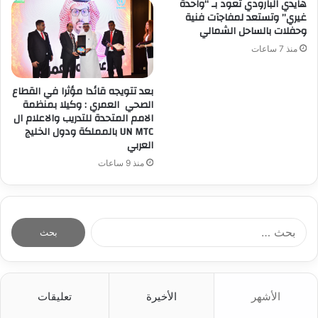
هايدي البارودي تعود بـ “واحدة
غيري” وتستعد لمفاجآت فنية
وحفلات بالساحل الشمالي
منذ 7 ساعات
بعد تتويجه قائدا مؤثرا في القطاع
الصحي العمري : وكيلا بمنظمة
الامم المتحدة للتدريب والاعلام ال
UN MTC بالمملكة ودول الخليج
العربي
منذ 9 ساعات
ا
ل
ب
ح
ث
الأشهر
الأخيرة
تعليقات
ع
ن