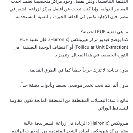
ر
التكلفة التنافسية، ولكن بفضل وجود مراكز متخصصة تعتمد أحدث
ي
المعايير الدولية. وإذا كنت تبحث عن أفضل مركز لزراعة الشعر في
د
مصر، فإن الإجابة تكمن في الدقة، الخبرة، والتقنية المستخدمة.
ا
إ
ما هي تقنية FUE الحديثة؟
ل
كما يوضح فيديو مركز هيرونكس (Haironix)، فإن تقنية FUE
ك
(Follicular Unit Extraction) أو “اقتطاف الوحدة البصيلية” هي
ت
الثورة الحقيقية في هذا المجال. وتتميز بـ:
ر
و
بدون ندبات: لا تترك جرحاً خطياً كما في الطرق القديمة.
ن
ي
بدون ألم: تتم تحت تخدير موضعي بسيط وبأدوات دقيقة جداً.
ا
نتائج دائمة: البصيلات المقتطفة من المنطقة المانحة تكون مقاومة
للتساقط الوراثي.
هيرونكس (Haironix): الريادة في زراعة الشعر بدقة عالية
يعتبر مركز هيرونكس لعيادة الشعر المتقدمة من الوجهات الرائدة